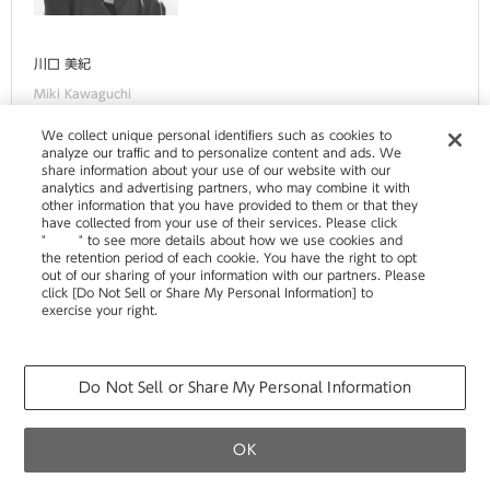
川口 美紀
Miki Kawaguchi
We collect unique personal identifiers such as cookies to
analyze our traffic and to personalize content and ads. We
share information about your use of our website with our
analytics and advertising partners, who may combine it with
WORKS
other information that you have provided to them or that they
have collected from your use of their services. Please click
"
here
" to see more details about how we use cookies and
株式会社NTTドコモ 様
the retention period of each cookie. You have the right to opt
株式会社サザビーリーグ 様
out of our sharing of your information with our partners. Please
click [Do Not Sell or Share My Personal Information] to
exercise your right.
Privacy Policy
Change your sell or share preference
浅倉 睦美
Do Not Sell or Share My Personal Information
Mutsumi Asakura
OK
カタログ
移転・改装など空間づくりのご相談
製品の使い方・その他お問い合わせ