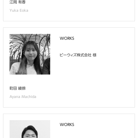
江岡 有香
Yuka Eoka
WORKS
ビーウィズ株式会社 様
町田 綾捺
Ayana Machida
WORKS