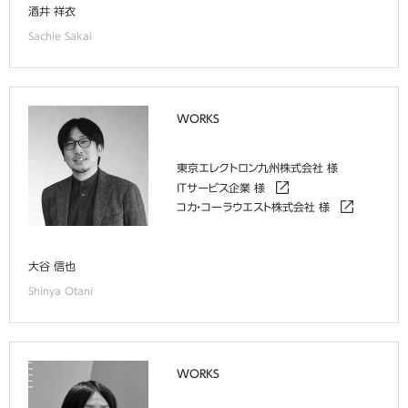
酒井 祥衣
Sachie Sakai
WORKS
東京エレクトロン九州株式会社 様
ITサービス企業 様
コカ・コーラウエスト株式会社 様
大谷 信也
Shinya Otani
WORKS