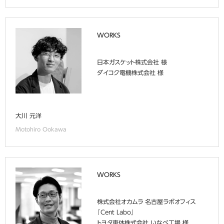
abcdefghijklmnopqrstuvwxyzABCDEFGHIJKLMNOPQRSTUVWXYZ0123456789、。，．：；？！゛゜´｀¨＾￣＿ヽヾゝゞ〃仝々〆〇―‐／＼～∥｜…‥‘’“”（）〔〕［］｛｝〈〉《》「」『』【】＋－±×÷＝≠＜＞≦≧∞∴♂♀°′″℃￥＄￠￡％＃＆＊＠§☆★○●◎◇◆□■△▲▽▼※〒→←↑↓〓∈∋⊆⊇⊂⊃∪∩∧∨￢⇒⇔∀∃∠⊥⌒∂∇≡≒≪≫√∽∝∵∫∬Å‰♯♭♪†‡¶◯0123456789ＡＢＣＤＥＦＧＨＩＪＫＬＭＮＯＰＱＲＳＴＵＶＷＸＹＺａｂｃｄｅｆｇｈｉｊｋｌｍｎｏｐｑｒｓｔｕｖｗｘｙｚぁあぃいぅうぇえぉおかがきぎくぐけげこごさざしじすずせぜそぞただちぢっつづてでとどなにぬねのはばぱひびぴふぶぷへべぺほぼぽまみむめもゃやゅゆょよらりるれろゎわゐゑをんァアィイゥウェエォオカガキギクグケゲコゴサザシジスズセゼソゾタダチヂッツヅテデトドナニヌネノハバパヒビピフブプヘベペホボポマミムメモャヤュユョヨラリルレロヮワヰヱヲンヴヵヶΑΒΓΔΕΖΗΘΙΚΛΜΝΞΟΠΡΣΤΥΦΧΨΩαβγδεζηθικλμνξοπρστυφχψωАБВГДЕЁЖЗИЙКЛМНОПРСТУФХЦЧШЩЪЫЬЭЮЯабвгдеёжзийклмнопрстуфхцчшщъыьэюя─│┌┐┘└├┬┤┴┼━┃┏┓┛┗┣┳┫┻╋┠┯┨┷┿┝┰┥┸╂①②③④⑤⑥⑦⑧⑨⑩⑪⑫⑬⑭⑮⑯⑰⑱⑲⑳ⅠⅡⅢⅣⅤⅥⅦⅧⅨⅩ㍉㌔㌢㍍㌘㌧㌃㌶㍑㍗㌍㌦㌣㌫㍊㌻㎜㎝㎞㎎㎏㏄㎡㍻〝〟№㏍℡㊤㊥㊦㊧㊨㈱㈲㈹㍾㍽㍼≒≡∫∮∑√⊥∠∟⊿∵∩∪亜唖娃阿哀愛挨姶逢葵茜穐悪握渥旭葦芦鯵梓圧斡扱宛姐虻飴絢綾鮎或粟袷安庵按暗案闇鞍杏以伊位依偉囲夷委威尉惟意慰易椅為畏異移維緯胃萎衣謂違遺医井亥域育郁磯一壱溢逸稲茨芋鰯允印咽員因姻引飲淫胤蔭院陰隠韻吋右宇烏羽迂雨卯鵜窺丑碓臼渦嘘唄欝蔚鰻姥厩浦瓜閏噂云運雲荏餌叡営嬰影映曳栄永泳洩瑛盈穎頴英衛詠鋭液疫益駅悦謁越閲榎厭円園堰奄宴延怨掩援沿演炎焔煙燕猿縁艶苑薗遠鉛鴛塩於汚甥凹央奥往応押旺横欧殴王翁襖鴬鴎黄岡沖荻億屋憶臆桶牡乙俺卸恩温穏音下化仮何伽価佳加可嘉夏嫁家寡科暇果架歌河火珂禍禾稼箇花苛茄荷華菓蝦課嘩貨迦過霞蚊俄峨我牙画臥芽蛾賀雅餓駕介会解回塊壊廻快怪悔恢懐戒拐改魁晦械海灰界皆絵芥蟹開階貝凱劾外咳害崖慨概涯碍蓋街該鎧骸浬馨蛙垣柿蛎鈎劃嚇各廓拡撹格核殻獲確穫覚角赫較郭閣隔革学岳楽額顎掛笠樫橿梶鰍潟割喝恰括活渇滑葛褐轄且鰹叶椛樺鞄株兜竃蒲釜鎌噛鴨栢茅萱粥刈苅瓦乾侃冠寒刊勘勧巻喚堪姦完官寛干幹患感慣憾換敢柑桓棺款歓汗漢澗潅環甘監看竿管簡緩缶翰肝艦莞観諌貫還鑑間閑関陥韓館舘丸含岸巌玩癌眼岩翫贋雁頑顔願企伎危喜器基奇嬉寄岐希幾忌揮机旗既期棋棄機帰毅気汽畿祈季稀紀徽規記貴起軌輝飢騎鬼亀偽儀妓宜戯技擬欺犠疑祇義蟻誼議掬菊鞠吉吃喫桔橘詰砧杵黍却客脚虐逆丘久仇休及吸宮弓急救朽求汲泣灸球究窮笈級糾給旧牛去居巨拒拠挙渠虚許距鋸漁禦魚亨享京供侠僑兇競共凶協匡卿叫喬境峡強彊怯恐恭挟教橋況狂狭矯胸脅興蕎郷鏡響饗驚仰凝尭暁業局曲極玉桐粁僅勤均巾錦斤欣欽琴禁禽筋緊芹菌衿襟謹近金吟銀九倶句区狗玖矩苦躯駆駈駒具愚虞喰空偶寓遇隅串櫛釧屑屈掘窟沓靴轡窪熊隈粂栗繰桑鍬勲君薫訓群軍郡卦袈祁係傾刑兄啓圭珪型契形径恵慶慧憩掲携敬景桂渓畦稽系経継繋罫茎荊蛍計詣警軽頚鶏芸迎鯨劇戟撃激隙桁傑欠決潔穴結血訣月件倹倦健兼券剣喧圏堅嫌建憲懸拳捲検権牽犬献研硯絹県肩見謙賢軒遣鍵険顕験鹸元原厳幻弦減源玄現絃舷言諺限乎個古呼固姑孤己庫弧戸故枯湖狐糊袴股胡菰虎誇跨鈷雇顧鼓五互伍午呉吾娯後御悟梧檎瑚碁語誤護醐乞鯉交佼侯候倖光公功効勾厚口向后喉坑垢好孔孝宏工巧巷幸広庚康弘恒慌抗拘控攻昂晃更杭校梗構江洪浩港溝甲皇硬稿糠紅紘絞綱耕考肯肱腔膏航荒行衡講貢購郊酵鉱砿鋼閤降項香高鴻剛劫号合壕拷濠豪轟麹克刻告国穀酷鵠黒獄漉腰甑忽惚骨狛込此頃今困坤墾婚恨懇昏昆根梱混痕紺艮魂些佐叉唆嵯左差査沙瑳砂詐鎖裟坐座挫債催再最哉塞妻宰彩才採栽歳済災采犀砕砦祭斎細菜裁載際剤在材罪財冴坂阪堺榊肴咲崎埼碕鷺作削咋搾昨朔柵窄策索錯桜鮭笹匙冊刷察拶撮擦札殺薩雑皐鯖捌錆鮫皿晒三傘参山惨撒散桟燦珊産算纂蚕讃賛酸餐斬暫残仕仔伺使刺司史嗣四士始姉姿子屍市師志思指支孜斯施旨枝止死氏獅祉私糸紙紫肢脂至視詞詩試誌諮資賜雌飼歯事似侍児字寺慈持時次滋治爾璽痔磁示而耳自蒔辞汐鹿式識鴫竺軸宍雫七叱執失嫉室悉湿漆疾質実蔀篠偲柴芝屡蕊縞舎写射捨赦斜煮社紗者謝車遮蛇邪借勺尺杓灼爵酌釈錫若寂弱惹主取守手朱殊狩珠種腫趣酒首儒受呪寿授樹綬需囚収周宗就州修愁拾洲秀秋終繍習臭舟蒐衆襲讐蹴輯週酋酬集醜什住充十従戎柔汁渋獣縦重銃叔夙宿淑祝縮粛塾熟出術述俊峻春瞬竣舜駿准循旬楯殉淳準潤盾純巡遵醇順処初所暑曙渚庶緒署書薯藷諸助叙女序徐恕鋤除傷償勝匠升召哨商唱嘗奨妾娼宵将小少尚庄床廠彰承抄招掌捷昇昌昭晶松梢樟樵沼消渉湘焼焦照症省硝礁祥称章笑粧紹肖菖蒋蕉衝裳訟証詔詳象賞醤鉦鍾鐘障鞘上丈丞乗冗剰城場壌嬢常情擾条杖浄状畳穣蒸譲醸錠嘱埴飾拭植殖燭織職色触食蝕辱尻伸信侵唇娠寝審心慎振新晋森榛浸深申疹真神秦紳臣芯薪親診身辛進針震人仁刃塵壬尋甚尽腎訊迅陣靭笥諏須酢図厨逗吹垂帥推水炊睡粋翠衰遂酔錐錘随瑞髄崇嵩数枢趨雛据杉椙菅頗雀裾澄摺寸世瀬畝是凄制勢姓征性成政整星晴棲栖正清牲生盛精聖声製西誠誓請逝醒青静斉税脆隻席惜戚斥昔析石積籍績脊責赤跡蹟碩切拙接摂折設窃節説雪絶舌蝉仙先千占宣専尖川戦扇撰栓栴泉浅洗染潜煎煽旋穿箭線繊羨腺舛船薦詮賎践選遷銭銑閃鮮前善漸然全禅繕膳糎噌塑岨措曾曽楚狙疏疎礎祖租粗素組蘇訴阻遡鼠僧創双叢倉喪壮奏爽宋層匝惣想捜掃挿掻操早曹巣槍槽漕燥争痩相窓糟総綜聡草荘葬蒼藻装走送遭鎗霜騒像増憎臓蔵贈造促側則即息捉束測足速俗属賊族続卒袖其揃存孫尊損村遜他多太汰詑唾堕妥惰打柁舵楕陀駄騨体堆対耐岱帯待怠態戴替泰滞胎腿苔袋貸退逮隊黛鯛代台大第醍題鷹滝瀧卓啄宅托択拓沢濯琢託鐸濁諾茸凧蛸只叩但達辰奪脱巽竪辿棚谷狸鱈樽誰丹単嘆坦担探旦歎淡湛炭短端箪綻耽胆蛋誕鍛団壇弾断暖檀段男談値知地弛恥智池痴稚置致蜘遅馳築畜竹筑蓄逐秩窒茶嫡着中仲宙忠抽昼柱注虫衷註酎鋳駐樗瀦猪苧著貯丁兆凋喋寵帖帳庁弔張彫徴懲挑暢朝潮牒町眺聴脹腸蝶調諜超跳銚長頂鳥勅捗直朕沈珍賃鎮陳津墜椎槌追鎚痛通塚栂掴槻佃漬柘辻蔦綴鍔椿潰坪壷嬬紬爪吊釣鶴亭低停偵剃貞呈堤定帝底庭廷弟悌抵挺提梯汀碇禎程締艇訂諦蹄逓邸鄭釘鼎泥摘擢敵滴的笛適鏑溺哲徹撤轍迭鉄典填天展店添纏甜貼転顛点伝殿澱田電兎吐堵塗妬屠徒斗杜渡登菟賭途都鍍砥砺努度土奴怒倒党冬凍刀唐塔塘套宕島嶋悼投搭東桃梼棟盗淘湯涛灯燈当痘祷等答筒糖統到董蕩藤討謄豆踏逃透鐙陶頭騰闘働動同堂導憧撞洞瞳童胴萄道銅峠鴇匿得徳涜特督禿篤毒独読栃橡凸突椴届鳶苫寅酉瀞噸屯惇敦沌豚遁頓呑曇鈍奈那内乍凪薙謎灘捺鍋楢馴縄畷南楠軟難汝二尼弐迩匂賑肉虹廿日乳入如尿韮任妊忍認濡禰祢寧葱猫熱年念捻撚燃粘乃廼之埜嚢悩濃納能脳膿農覗蚤巴把播覇杷波派琶破婆罵芭馬俳廃拝排敗杯盃牌背肺輩配倍培媒梅楳煤狽買売賠陪這蝿秤矧萩伯剥博拍柏泊白箔粕舶薄迫曝漠爆縛莫駁麦函箱硲箸肇筈櫨幡肌畑畠八鉢溌発醗髪伐罰抜筏閥鳩噺塙蛤隼伴判半反叛帆搬斑板氾汎版犯班畔繁般藩販範釆煩頒飯挽晩番盤磐蕃蛮匪卑否妃庇彼悲扉批披斐比泌疲皮碑秘緋罷肥被誹費避非飛樋簸備尾微枇毘琵眉美鼻柊稗匹疋髭彦膝菱肘弼必畢筆逼桧姫媛紐百謬俵彪標氷漂瓢票表評豹廟描病秒苗錨鋲蒜蛭鰭品彬斌浜瀕貧賓頻敏瓶不付埠夫婦富冨布府怖扶敷斧普浮父符腐膚芙譜負賦赴阜附侮撫武舞葡蕪部封楓風葺蕗伏副復幅服福腹複覆淵弗払沸仏物鮒分吻噴墳憤扮焚奮粉糞紛雰文聞丙併兵塀幣平弊柄並蔽閉陛米頁僻壁癖碧別瞥蔑箆偏変片篇編辺返遍便勉娩弁鞭保舗鋪圃捕歩甫補輔穂募墓慕戊暮母簿菩倣俸包呆報奉宝峰峯崩庖抱捧放方朋法泡烹砲縫胞芳萌蓬蜂褒訪豊邦鋒飽鳳鵬乏亡傍剖坊妨帽忘忙房暴望某棒冒紡肪膨謀貌貿鉾防吠頬北僕卜墨撲朴牧睦穆釦勃没殆堀幌奔本翻凡盆摩磨魔麻埋妹昧枚毎哩槙幕膜枕鮪柾鱒桝亦俣又抹末沫迄侭繭麿万慢満漫蔓味未魅巳箕岬密蜜湊蓑稔脈妙粍民眠務夢無牟矛霧鵡椋婿娘冥名命明盟迷銘鳴姪牝滅免棉綿緬面麺摸模茂妄孟毛猛盲網耗蒙儲木黙目杢勿餅尤戻籾貰問悶紋門匁也冶夜爺耶野弥矢厄役約薬訳躍靖柳薮鑓愉愈油癒諭輸唯佑優勇友宥幽悠憂揖有柚湧涌猶猷由祐裕誘遊邑郵雄融夕予余与誉輿預傭幼妖容庸揚揺擁曜楊様洋溶熔用窯羊耀葉蓉要謡踊遥陽養慾抑欲沃浴翌翼淀羅螺裸来莱頼雷洛絡落酪乱卵嵐欄濫藍蘭覧利吏履李梨理璃痢裏裡里離陸律率立葎掠略劉流溜琉留硫粒隆竜龍侶慮旅虜了亮僚両凌寮料梁涼猟療瞭稜糧良諒遼量陵領力緑倫厘林淋燐琳臨輪隣鱗麟瑠塁涙累類令伶例冷励嶺怜玲礼苓鈴隷零霊麗齢暦歴列劣烈裂廉恋憐漣煉簾練聯蓮連錬呂魯櫓炉賂路露労婁廊弄朗楼榔浪漏牢狼篭老聾蝋郎六麓禄肋録論倭和話歪賄脇惑枠鷲亙亘鰐詫藁蕨椀湾碗腕弌丐丕个丱丶丼丿乂乖乘亂亅豫亊舒弍于亞亟亠亢亰亳亶从仍仄仆仂仗仞仭仟价伉佚估佛佝佗佇佶侈侏侘佻佩佰侑佯來侖儘俔俟俎俘俛俑俚俐俤俥倚倨倔倪倥倅伜俶倡倩倬俾俯們倆偃假會偕偐偈做偖偬偸傀傚傅傴傲僉僊傳僂僖僞僥僭僣僮價僵儉儁儂儖儕儔儚儡儺儷儼儻儿兀兒兌兔兢竸兩兪兮冀冂囘册冉冏冑冓冕冖冤冦冢冩冪冫决冱冲冰况冽凅凉凛几處凩凭凰凵凾刄刋刔刎刧刪刮刳刹剏剄剋剌剞剔剪剴剩剳剿剽劍劔劒剱劈劑辨辧劬劭劼劵勁勍勗勞勣勦飭勠勳勵勸勹匆匈甸匍匐匏匕匚匣匯匱匳匸區卆卅丗卉卍凖卞卩卮夘卻卷厂厖厠厦厥厮厰厶參簒雙叟曼燮叮叨叭叺吁吽呀听吭吼吮吶吩吝呎咏呵咎呟呱呷呰咒呻咀呶咄咐咆哇咢咸咥咬哄哈咨咫哂咤咾咼哘哥哦唏唔哽哮哭哺哢唹啀啣啌售啜啅啖啗唸唳啝喙喀咯喊喟啻啾喘喞單啼喃喩喇喨嗚嗅嗟嗄嗜嗤嗔嘔嗷嘖嗾嗽嘛嗹噎噐營嘴嘶嘲嘸噫噤嘯噬噪嚆嚀嚊嚠嚔嚏嚥嚮嚶嚴囂嚼囁囃囀囈囎囑囓囗囮囹圀囿圄圉圈國圍圓團圖嗇圜圦圷圸坎圻址坏坩埀垈坡坿垉垓垠垳垤垪垰埃埆埔埒埓堊埖埣堋堙堝塲堡塢塋塰毀塒堽塹墅墹墟墫墺壞墻墸墮壅壓壑壗壙壘壥壜壤壟壯壺壹壻壼壽夂夊夐夛梦夥夬夭夲夸夾竒奕奐奎奚奘奢奠奧奬奩奸妁妝佞侫妣妲姆姨姜妍姙姚娥娟娑娜娉娚婀婬婉娵娶婢婪媚媼媾嫋嫂媽嫣嫗嫦嫩嫖嫺嫻嬌嬋嬖嬲嫐嬪嬶嬾孃孅孀孑孕孚孛孥孩孰孳孵學斈孺宀它宦宸寃寇寉寔寐寤實寢寞寥寫寰寶寳尅將專對尓尠尢尨尸尹屁屆屎屓屐屏孱屬屮乢屶屹岌岑岔妛岫岻岶岼岷峅岾峇峙峩峽峺峭嶌峪崋崕崗嵜崟崛崑崔崢崚崙崘嵌嵒嵎嵋嵬嵳嵶嶇嶄嶂嶢嶝嶬嶮嶽嶐嶷嶼巉巍巓巒巖巛巫已巵帋帚帙帑帛帶帷幄幃幀幎幗幔幟幢幤幇幵并幺麼广庠廁廂廈廐廏廖廣廝廚廛廢廡廨廩廬廱廳廰廴廸廾弃弉彝彜弋弑弖弩弭弸彁彈彌彎弯彑彖彗彙彡彭彳彷徃徂彿徊很徑徇從徙徘徠徨徭徼忖忻忤忸忱忝悳忿怡恠怙怐怩怎怱怛怕怫怦怏怺恚恁恪恷恟恊恆恍恣恃恤恂恬恫恙悁悍惧悃悚悄悛悖悗悒悧悋惡悸惠惓悴忰悽惆悵惘慍愕愆惶惷愀惴惺愃愡惻惱愍愎慇愾愨愧慊愿愼愬愴愽慂慄慳慷慘慙慚慫慴慯慥慱慟慝慓慵憙憖憇憬憔憚憊憑憫憮懌懊應懷懈懃懆憺懋罹懍懦懣懶懺懴懿懽懼懾戀戈戉戍戌戔戛戞戡截戮戰戲戳扁扎扞扣扛扠扨扼抂抉找抒抓抖拔抃抔拗拑抻拏拿拆擔拈拜拌拊拂拇抛拉挌拮拱挧挂挈拯拵捐挾捍搜捏掖掎掀掫捶掣掏掉掟掵捫捩掾揩揀揆揣揉插揶揄搖搴搆搓搦搶攝搗搨搏摧摯摶摎攪撕撓撥撩撈撼據擒擅擇撻擘擂擱擧舉擠擡抬擣擯攬擶擴擲擺攀擽攘攜攅攤攣攫攴攵攷收攸畋效敖敕敍敘敞敝敲數斂斃變斛斟斫斷旃旆旁旄旌旒旛旙无旡旱杲昊昃旻杳昵昶昴昜晏晄晉晁晞晝晤晧晨晟晢晰暃暈暎暉暄暘暝曁暹曉暾暼曄暸曖曚曠昿曦曩曰曵曷朏朖朞朦朧霸朮朿朶杁朸朷杆杞杠杙杣杤枉杰枩杼杪枌枋枦枡枅枷柯枴柬枳柩枸柤柞柝柢柮枹柎柆柧檜栞框栩桀桍栲桎梳栫桙档桷桿梟梏梭梔條梛梃檮梹桴梵梠梺椏梍桾椁棊椈棘椢椦棡椌棍棔棧棕椶椒椄棗棣椥棹棠棯椨椪椚椣椡棆楹楷楜楸楫楔楾楮椹楴椽楙椰楡楞楝榁楪榲榮槐榿槁槓榾槎寨槊槝榻槃榧樮榑榠榜榕榴槞槨樂樛槿權槹槲槧樅榱樞槭樔槫樊樒櫁樣樓橄樌橲樶橸橇橢橙橦橈樸樢檐檍檠檄檢檣檗蘗檻櫃櫂檸檳檬櫞櫑櫟檪櫚櫪櫻欅蘖櫺欒欖鬱欟欸欷盜欹飮歇歃歉歐歙歔歛歟歡歸歹歿殀殄殃殍殘殕殞殤殪殫殯殲殱殳殷殼毆毋毓毟毬毫毳毯麾氈氓气氛氤氣汞汕汢汪沂沍沚沁沛汾汨汳沒沐泄泱泓沽泗泅泝沮沱沾沺泛泯泙泪洟衍洶洫洽洸洙洵洳洒洌浣涓浤浚浹浙涎涕濤涅淹渕渊涵淇淦涸淆淬淞淌淨淒淅淺淙淤淕淪淮渭湮渮渙湲湟渾渣湫渫湶湍渟湃渺湎渤滿渝游溂溪溘滉溷滓溽溯滄溲滔滕溏溥滂溟潁漑灌滬滸滾漿滲漱滯漲滌漾漓滷澆潺潸澁澀潯潛濳潭澂潼潘澎澑濂潦澳澣澡澤澹濆澪濟濕濬濔濘濱濮濛瀉瀋濺瀑瀁瀏濾瀛瀚潴瀝瀘瀟瀰瀾瀲灑灣炙炒炯烱炬炸炳炮烟烋烝烙焉烽焜焙煥煕熈煦煢煌煖煬熏燻熄熕熨熬燗熹熾燒燉燔燎燠燬燧燵燼燹燿爍爐爛爨爭爬爰爲爻爼爿牀牆牋牘牴牾犂犁犇犒犖犢犧犹犲狃狆狄狎狒狢狠狡狹狷倏猗猊猜猖猝猴猯猩猥猾獎獏默獗獪獨獰獸獵獻獺珈玳珎玻珀珥珮珞璢琅瑯琥珸琲琺瑕琿瑟瑙瑁瑜瑩瑰瑣瑪瑶瑾璋璞璧瓊瓏瓔珱瓠瓣瓧瓩瓮瓲瓰瓱瓸瓷甄甃甅甌甎甍甕甓甞甦甬甼畄畍畊畉畛畆畚畩畤畧畫畭畸當疆疇畴疊疉疂疔疚疝疥疣痂疳痃疵疽疸疼疱痍痊痒痙痣痞痾痿痼瘁痰痺痲痳瘋瘍瘉瘟瘧瘠瘡瘢瘤瘴瘰瘻癇癈癆癜癘癡癢癨癩癪癧癬癰癲癶癸發皀皃皈皋皎皖皓皙皚皰皴皸皹皺盂盍盖盒盞盡盥盧盪蘯盻眈眇眄眩眤眞眥眦眛眷眸睇睚睨睫睛睥睿睾睹瞎瞋瞑瞠瞞瞰瞶瞹瞿瞼瞽瞻矇矍矗矚矜矣矮矼砌砒礦砠礪硅碎硴碆硼碚碌碣碵碪碯磑磆磋磔碾碼磅磊磬磧磚磽磴礇礒礑礙礬礫祀祠祗祟祚祕祓祺祿禊禝禧齋禪禮禳禹禺秉秕秧秬秡秣稈稍稘稙稠稟禀稱稻稾稷穃穗穉穡穢穩龝穰穹穽窈窗窕窘窖窩竈窰窶竅竄窿邃竇竊竍竏竕竓站竚竝竡竢竦竭竰笂笏笊笆笳笘笙笞笵笨笶筐筺笄筍笋筌筅筵筥筴筧筰筱筬筮箝箘箟箍箜箚箋箒箏筝箙篋篁篌篏箴篆篝篩簑簔篦篥籠簀簇簓篳篷簗簍篶簣簧簪簟簷簫簽籌籃籔籏籀籐籘籟籤籖籥籬籵粃粐粤粭粢粫粡粨粳粲粱粮粹粽糀糅糂糘糒糜糢鬻糯糲糴糶糺紆紂紜紕紊絅絋紮紲紿紵絆絳絖絎絲絨絮絏絣經綉絛綏絽綛綺綮綣綵緇綽綫總綢綯緜綸綟綰緘緝緤緞緻緲緡縅縊縣縡縒縱縟縉縋縢繆繦縻縵縹繃縷縲縺繧繝繖繞繙繚繹繪繩繼繻纃緕繽辮繿纈纉續纒纐纓纔纖纎纛纜缸缺罅罌罍罎罐网罕罔罘罟罠罨罩罧罸羂羆羃羈羇羌羔羞羝羚羣羯羲羹羮羶羸譱翅翆翊翕翔翡翦翩翳翹飜耆耄耋耒耘耙耜耡耨耿耻聊聆聒聘聚聟聢聨聳聲聰聶聹聽聿肄肆肅肛肓肚肭冐肬胛胥胙胝胄胚胖脉胯胱脛脩脣脯腋隋腆脾腓腑胼腱腮腥腦腴膃膈膊膀膂膠膕膤膣腟膓膩膰膵膾膸膽臀臂膺臉臍臑臙臘臈臚臟臠臧臺臻臾舁舂舅與舊舍舐舖舩舫舸舳艀艙艘艝艚艟艤艢艨艪艫舮艱艷艸艾芍芒芫芟芻芬苡苣苟苒苴苳苺莓范苻苹苞茆苜茉苙茵茴茖茲茱荀茹荐荅茯茫茗茘莅莚莪莟莢莖茣莎莇莊荼莵荳荵莠莉莨菴萓菫菎菽萃菘萋菁菷萇菠菲萍萢萠莽萸蔆菻葭萪萼蕚蒄葷葫蒭葮蒂葩葆萬葯葹萵蓊葢蒹蒿蒟蓙蓍蒻蓚蓐蓁蓆蓖蒡蔡蓿蓴蔗蔘蔬蔟蔕蔔蓼蕀蕣蕘蕈蕁蘂蕋蕕薀薤薈薑薊薨蕭薔薛藪薇薜蕷蕾薐藉薺藏薹藐藕藝藥藜藹蘊蘓蘋藾藺蘆蘢蘚蘰蘿虍乕虔號虧虱蚓蚣蚩蚪蚋蚌蚶蚯蛄蛆蚰蛉蠣蚫蛔蛞蛩蛬蛟蛛蛯蜒蜆蜈蜀蜃蛻蜑蜉蜍蛹蜊蜴蜿蜷蜻蜥蜩蜚蝠蝟蝸蝌蝎蝴蝗蝨蝮蝙蝓蝣蝪蠅螢螟螂螯蟋螽蟀蟐雖螫蟄螳蟇蟆螻蟯蟲蟠蠏蠍蟾蟶蟷蠎蟒蠑蠖蠕蠢蠡蠱蠶蠹蠧蠻衄衂衒衙衞衢衫袁衾袞衵衽袵衲袂袗袒袮袙袢袍袤袰袿袱裃裄裔裘裙裝裹褂裼裴裨裲褄褌褊褓襃褞褥褪褫襁襄褻褶褸襌褝襠襞襦襤襭襪襯襴襷襾覃覈覊覓覘覡覩覦覬覯覲覺覽覿觀觚觜觝觧觴觸訃訖訐訌訛訝訥訶詁詛詒詆詈詼詭詬詢誅誂誄誨誡誑誥誦誚誣諄諍諂諚諫諳諧諤諱謔諠諢諷諞諛謌謇謚諡謖謐謗謠謳鞫謦謫謾謨譁譌譏譎證譖譛譚譫譟譬譯譴譽讀讌讎讒讓讖讙讚谺豁谿豈豌豎豐豕豢豬豸豺貂貉貅貊貍貎貔豼貘戝貭貪貽貲貳貮貶賈賁賤賣賚賽賺賻贄贅贊贇贏贍贐齎贓賍贔贖赧赭赱赳趁趙跂趾趺跏跚跖跌跛跋跪跫跟跣跼踈踉跿踝踞踐踟蹂踵踰踴蹊蹇蹉蹌蹐蹈蹙蹤蹠踪蹣蹕蹶蹲蹼躁躇躅躄躋躊躓躑躔躙躪躡躬躰軆躱躾軅軈軋軛軣軼軻軫軾輊輅輕輒輙輓輜輟輛輌輦輳輻輹轅轂輾轌轉轆轎轗轜轢轣轤辜辟辣辭辯辷迚迥迢迪迯邇迴逅迹迺逑逕逡逍逞逖逋逧逶逵逹迸遏遐遑遒逎遉逾遖遘遞遨遯遶隨遲邂遽邁邀邊邉邏邨邯邱邵郢郤扈郛鄂鄒鄙鄲鄰酊酖酘酣酥酩酳酲醋醉醂醢醫醯醪醵醴醺釀釁釉釋釐釖釟釡釛釼釵釶鈞釿鈔鈬鈕鈑鉞鉗鉅鉉鉤鉈銕鈿鉋鉐銜銖銓銛鉚鋏銹銷鋩錏鋺鍄錮錙錢錚錣錺錵錻鍜鍠鍼鍮鍖鎰鎬鎭鎔鎹鏖鏗鏨鏥鏘鏃鏝鏐鏈鏤鐚鐔鐓鐃鐇鐐鐶鐫鐵鐡鐺鑁鑒鑄鑛鑠鑢鑞鑪鈩鑰鑵鑷鑽鑚鑼鑾钁鑿閂閇閊閔閖閘閙閠閨閧閭閼閻閹閾闊濶闃闍闌闕闔闖關闡闥闢阡阨阮阯陂陌陏陋陷陜陞陝陟陦陲陬隍隘隕隗險隧隱隲隰隴隶隸隹雎雋雉雍襍雜霍雕雹霄霆霈霓霎霑霏霖霙霤霪霰霹霽霾靄靆靈靂靉靜靠靤靦靨勒靫靱靹鞅靼鞁靺鞆鞋鞏鞐鞜鞨鞦鞣鞳鞴韃韆韈韋韜韭齏韲竟韶韵頏頌頸頤頡頷頽顆顏顋顫顯顰顱顴顳颪颯颱颶飄飃飆飩飫餃餉餒餔餘餡餝餞餤餠餬餮餽餾饂饉饅饐饋饑饒饌饕馗馘馥馭馮馼駟駛駝駘駑駭駮駱駲駻駸騁騏騅駢騙騫騷驅驂驀驃騾驕驍驛驗驟驢驥驤驩驫驪骭骰骼髀髏髑髓體髞髟髢髣髦髯髫髮髴髱髷髻鬆鬘鬚鬟鬢鬣鬥鬧鬨鬩鬪鬮鬯鬲魄魃魏魍魎魑魘魴鮓鮃鮑鮖鮗鮟鮠鮨鮴鯀鯊鮹鯆鯏鯑鯒鯣鯢鯤鯔鯡鰺鯲鯱鯰鰕鰔鰉鰓鰌鰆鰈鰒鰊鰄鰮鰛鰥鰤鰡鰰鱇鰲鱆鰾鱚鱠鱧鱶鱸鳧鳬鳰鴉鴈鳫鴃鴆鴪鴦鶯鴣鴟鵄鴕鴒鵁鴿鴾鵆鵈鵝鵞鵤鵑鵐鵙鵲鶉鶇鶫鵯鵺鶚鶤鶩鶲鷄鷁鶻鶸鶺鷆鷏鷂鷙鷓鷸鷦鷭鷯鷽鸚鸛鸞鹵鹹鹽麁麈麋麌麒麕麑麝麥麩麸麪麭靡黌黎黏黐黔黜點黝黠黥黨黯黴黶黷黹黻黼黽鼇鼈皷鼕鼡鼬鼾齊齒齔齣齟齠齡齦齧齬齪齷齲齶龕龜龠堯槇遙瑤凜熙
WORKS
日本ガスケット株式会社 様
ダイコク電機株式会社 様
大川 元洋
Motohiro Ookawa
WORKS
株式会社オカムラ 名古屋ラボオフィス
『Cent Labo』
トヨタ車体株式会社 いなべ工場 様