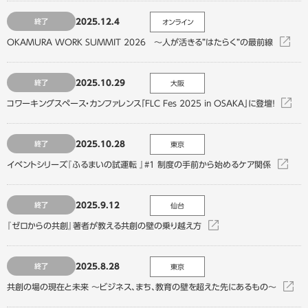
2025.12.4
終了
オンライン
OKAMURA WORK SUMMIT 2026 ～人が活きる”はたらく”の最前線
2025.10.29
終了
大阪
コワーキングスペース・カンファレンス「FLC Fes 2025 in OSAKA」に登壇！
2025.10.28
終了
東京
イベントシリーズ『ふるまいの試運転 』#1 制度の手前から始めるケア関係
2025.9.12
終了
仙台
『ゼロからの共創』著者が教える共創の壁の乗り越え方
2025.8.28
終了
東京
共創の場の現在と未来 ～ビジネス、まち、教育の壁を超えた先にあるもの～