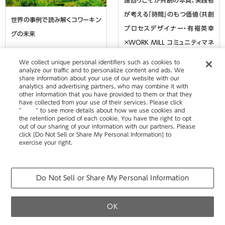
遠回りこそが共創の本質。実践者
が考える「時間」のもつ価値（共創
世界の事例で読み解くコワーキン
プロセスデザイナー・有福英幸
グの未来
×WORK MILL コミュニティマネ
ージャー・岡本栄理対談・前編）
We collect unique personal identifiers such as cookies to
WORK MILL編集部
analyze our traffic and to personalize content and ads. We
2022.08.09
ゆきどっぐ
share information about your use of our website with our
2025.03.27
analytics and advertising partners, who may combine it with
other information that you have provided to them or that they
have collected from your use of their services. Please click
"
here
" to see more details about how we use cookies and
the retention period of each cookie. You have the right to opt
out of our sharing of your information with our partners. Please
click [Do Not Sell or Share My Personal Information] to
exercise your right.
Privacy Policy
Change your sell or share preference
WORK MILLは、ウェブマガジンやビジネス誌の発行、共創空間の運営を通じて、
働き方や働く環境に関する情報を
発信しています。
Do Not Sell or Share My Personal Information
最新の働き方やコラム記事などを
メールマガジンでもご紹介していますので、
ぜひお気軽にご登録ください。
OK
カタログ
移転・改装など空間づくりのご相談
製品の使い方・その他お問い合わせ