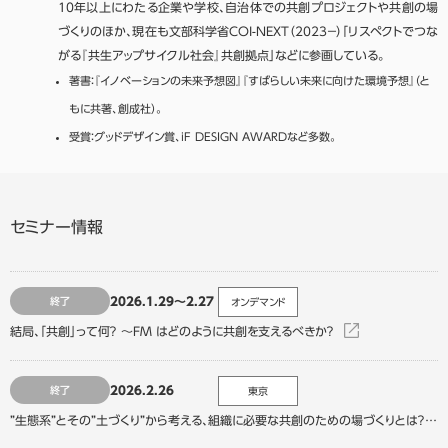
10年以上にわたる企業や学校、自治体での共創プロジェクトや共創の場
づくりのほか、現在も文部科学省COI-NEXT（2023－）「リスペクトでつな
がる『共生アップサイクル社会』共創拠点」などに参画している。
著書：『イノベーションの未来予想図』『すばらしい未来に向けた環境予想』（と
もに共著、創成社）。
受賞：グッドデザイン賞、iF DESIGN AWARDなど多数。
セミナー情報
2026.1.29～2.27
終了
オンデマンド
結局、「共創」って何？ ～FM はどのように共創を支えるべきか？
2026.2.26
終了
東京
”生態系”とその”土づくり”から考える、組織に必要な共創のための場づくりとは？