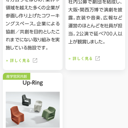
社内公募で劇団を結成し、
領域を越えた多くの企業が
大阪・関西万博で演劇を披
参画し作り上げたコワーキ
露。衣装や音楽、広報など
ングスペース。企業による
運営のほとんどを社員が担
協創／共創を目的としたこ
当。2公演で延べ700人以
れまでにない取り組みを実
上が観賞しました。
施している施設です。
詳しく見る
詳しく見る
産学官民共創
Up-Ring