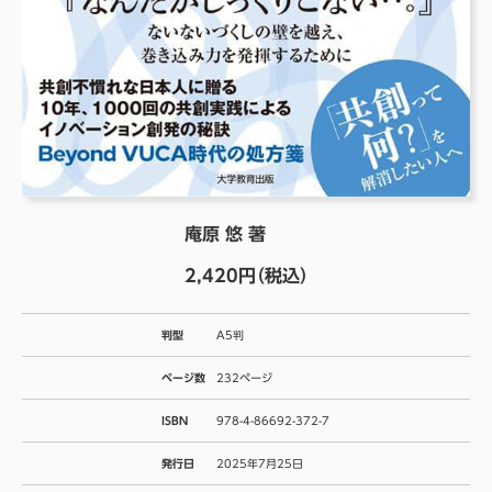
庵原 悠 著
2,420円（税込）
判型
A5判
ページ数
232ページ
ISBN
978-4-86692-372-7
発行日
2025年7月25日