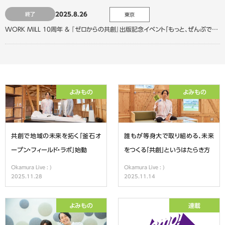
2025.8.26
終了
東京
WORK MILL 10周年 & 『ゼロからの共創』出版記念イベント「もっと、ぜんぶで、生きていこう。」
よみもの
よみもの
共創で地域の未来を拓く「釜石オ
誰もが等身大で取り組める、未来
ープン・フィールド・ラボ」始動
をつくる「共創」というはたらき方
Okamura Live : )
Okamura Live : )
2025.11.28
2025.11.14
よみもの
連載