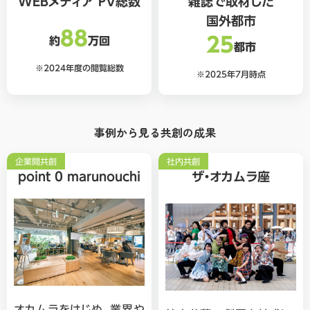
WEBメディア
PV総数
雑誌で取材した
国外都市
88
25
約
万回
都市
※2024年度の
閲覧総数
※2025年7月時点
事例から見る共創の成果
企業間共創
社内共創
point 0 marunouchi
ザ・オカムラ座
オカムラをはじめ、業界や