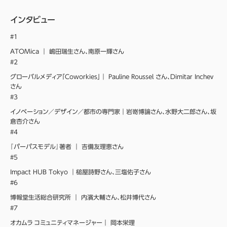
インタビュー
#１
ATOMica ｜ 嶋田瑞生さん、南原一輝さん
#２
グローバルメディア「Coworkies」｜ Pauline Roussel さん、Dimitar Inchev
さん
#３
イノベーション／デザイン／都市の専門家｜岩嵜博論さん、水野大二郎さん、坂
倉杏介さん
#４
『パーパスモデル』著者 ｜ 吉備友理恵さん
#５
Impact HUB Tokyo ｜槌屋詩野さん、三塩佑子さん
#６
博報堂生活総合研究所 ｜ 内濱大輔さん、松井博代さん
#７
オカムラ コミュニティマネージャー｜ 岡本栄理