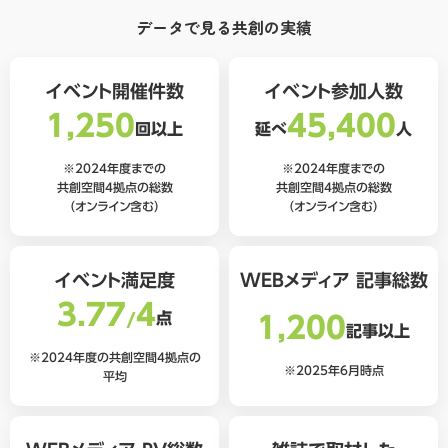
データで見る共創の実績
イベント
開催件数
イベント
参加人数
1,250
45,400
回以上
延べ
人
※2024年度までの
※2024年度までの
共創空間4拠点の総数
共創空間4拠点の総数
（オンライン含む）
（オンライン含む）
イベント
満足度
WEBメディア
記事総数
3.77
4
/
点
1,200
記事以上
※2024年度
の共創空間4拠点の
※2025年6月時点
平均