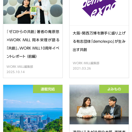
『ゼロからの共創』著者の庵原悠
大阪・関西万博を勝手に盛り上げ
×WORK MILL 岡本栄理が語る
る有志団体「demo!expo」が生み
「共創」。WORK MILL10周年イベ
出す共創
ントレポート （前編）
WORK MILL編集部
WORK MILL編集部
2021.03.26
2025.10.14
連載完結
よみもの