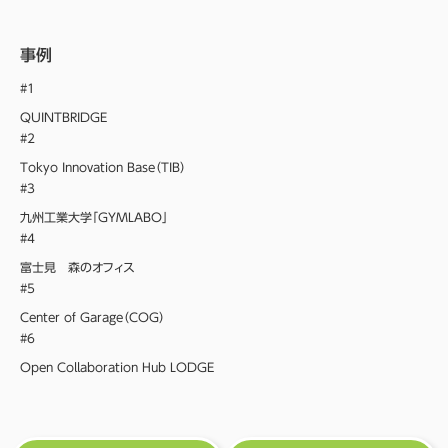
事例
#1
QUINTBRIDGE
#2
Tokyo Innovation Base（TIB）
#3
九州工業大学「GYMLABO」
#4
富士見 森のオフィス
#5
Center of Garage（COG）
#6
Open Collaboration Hub LODGE