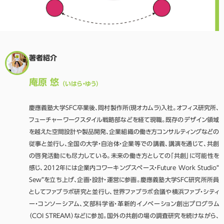
著者紹介
庵原 悠
（いはら・ゆう）
慶應義塾大学SFC卒業後、岡村製作所(現オカムラ)入社。オフィス研究所、
フューチャーワークスタイル戦略部などを経て現職。既存のデザイン領域
を越えた空間設計や製品開発、企業組織の働き方コンサルティングなどの
従事と並行し、全国の大学・自治体・企業等での講義、講演を通じて、共創
の啓発活動にも尽力している。未来の働き方としての「共創」に可能性を
感じ、2012年には企業内コワーキングスペース・Future Work Studio“
Sew”を立ち上げ、企画・設計・運営に参画。慶應義塾大学SFC研究所所員
としてファブラボ研究と並行し、世界ファブラボ会議や横浜ファブ・シティ
ー・コンソーシアム、文部科学省・革新的イノベーション創出プログラム
（COI STREAM）などに参加。国外の共創の場の調査研究を続けながら、