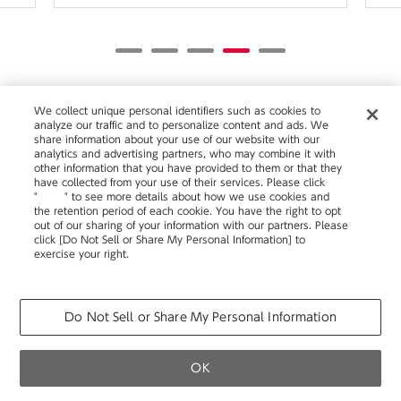
We collect unique personal identifiers such as cookies to
analyze our traffic and to personalize content and ads. We
share information about your use of our website with our
analytics and advertising partners, who may combine it with
other information that you have provided to them or that they
have collected from your use of their services. Please click
SHARE
"
here
" to see more details about how we use cookies and
the retention period of each cookie. You have the right to opt
out of our sharing of your information with our partners. Please
click [Do Not Sell or Share My Personal Information] to
exercise your right.
移転・改装など
資料
ダウンロード
Privacy Policy
Change your sell or share preference
空間づくりのご相談
オフィスづくりに役立つ
Do Not Sell or Share My Personal Information
ソリューション
さまざまな情報をご提供しています
オフィス移転・改善のことなら
オカムラへ
OK
カタログ
移転・改装など空間づくりのご相談
製品の使い方・その他お問い合わせ
製品情報