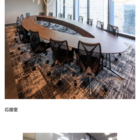
abcdefghijklmnopqrstuvwxyzABCDEFGHIJKLMNOPQRSTUVWXYZ0123456789、。，．：；？！゛゜´｀¨＾￣＿ヽヾゝゞ〃仝々〆〇―‐／＼～∥｜…‥‘’“”（）〔〕［］｛｝〈〉《》「」『』【】＋－±×÷＝≠＜＞≦≧∞∴♂♀°′″℃￥＄￠￡％＃＆＊＠§☆★○●◎◇◆□■△▲▽▼※〒→←↑↓〓∈∋⊆⊇⊂⊃∪∩∧∨￢⇒⇔∀∃∠⊥⌒∂∇≡≒≪≫√∽∝∵∫∬Å‰♯♭♪†‡¶◯0123456789ＡＢＣＤＥＦＧＨＩＪＫＬＭＮＯＰＱＲＳＴＵＶＷＸＹＺａｂｃｄｅｆｇｈｉｊｋｌｍｎｏｐｑｒｓｔｕｖｗｘｙｚぁあぃいぅうぇえぉおかがきぎくぐけげこごさざしじすずせぜそぞただちぢっつづてでとどなにぬねのはばぱひびぴふぶぷへべぺほぼぽまみむめもゃやゅゆょよらりるれろゎわゐゑをんァアィイゥウェエォオカガキギクグケゲコゴサザシジスズセゼソゾタダチヂッツヅテデトドナニヌネノハバパヒビピフブプヘベペホボポマミムメモャヤュユョヨラリルレロヮワヰヱヲンヴヵヶΑΒΓΔΕΖΗΘΙΚΛΜΝΞΟΠΡΣΤΥΦΧΨΩαβγδεζηθικλμνξοπρστυφχψωАБВГДЕЁЖЗИЙКЛМНОПРСТУФХЦЧШЩЪЫЬЭЮЯабвгдеёжзийклмнопрстуфхцчшщъыьэюя─│┌┐┘└├┬┤┴┼━┃┏┓┛┗┣┳┫┻╋┠┯┨┷┿┝┰┥┸╂①②③④⑤⑥⑦⑧⑨⑩⑪⑫⑬⑭⑮⑯⑰⑱⑲⑳ⅠⅡⅢⅣⅤⅥⅦⅧⅨⅩ㍉㌔㌢㍍㌘㌧㌃㌶㍑㍗㌍㌦㌣㌫㍊㌻㎜㎝㎞㎎㎏㏄㎡㍻〝〟№㏍℡㊤㊥㊦㊧㊨㈱㈲㈹㍾㍽㍼≒≡∫∮∑√⊥∠∟⊿∵∩∪亜唖娃阿哀愛挨姶逢葵茜穐悪握渥旭葦芦鯵梓圧斡扱宛姐虻飴絢綾鮎或粟袷安庵按暗案闇鞍杏以伊位依偉囲夷委威尉惟意慰易椅為畏異移維緯胃萎衣謂違遺医井亥域育郁磯一壱溢逸稲茨芋鰯允印咽員因姻引飲淫胤蔭院陰隠韻吋右宇烏羽迂雨卯鵜窺丑碓臼渦嘘唄欝蔚鰻姥厩浦瓜閏噂云運雲荏餌叡営嬰影映曳栄永泳洩瑛盈穎頴英衛詠鋭液疫益駅悦謁越閲榎厭円園堰奄宴延怨掩援沿演炎焔煙燕猿縁艶苑薗遠鉛鴛塩於汚甥凹央奥往応押旺横欧殴王翁襖鴬鴎黄岡沖荻億屋憶臆桶牡乙俺卸恩温穏音下化仮何伽価佳加可嘉夏嫁家寡科暇果架歌河火珂禍禾稼箇花苛茄荷華菓蝦課嘩貨迦過霞蚊俄峨我牙画臥芽蛾賀雅餓駕介会解回塊壊廻快怪悔恢懐戒拐改魁晦械海灰界皆絵芥蟹開階貝凱劾外咳害崖慨概涯碍蓋街該鎧骸浬馨蛙垣柿蛎鈎劃嚇各廓拡撹格核殻獲確穫覚角赫較郭閣隔革学岳楽額顎掛笠樫橿梶鰍潟割喝恰括活渇滑葛褐轄且鰹叶椛樺鞄株兜竃蒲釜鎌噛鴨栢茅萱粥刈苅瓦乾侃冠寒刊勘勧巻喚堪姦完官寛干幹患感慣憾換敢柑桓棺款歓汗漢澗潅環甘監看竿管簡緩缶翰肝艦莞観諌貫還鑑間閑関陥韓館舘丸含岸巌玩癌眼岩翫贋雁頑顔願企伎危喜器基奇嬉寄岐希幾忌揮机旗既期棋棄機帰毅気汽畿祈季稀紀徽規記貴起軌輝飢騎鬼亀偽儀妓宜戯技擬欺犠疑祇義蟻誼議掬菊鞠吉吃喫桔橘詰砧杵黍却客脚虐逆丘久仇休及吸宮弓急救朽求汲泣灸球究窮笈級糾給旧牛去居巨拒拠挙渠虚許距鋸漁禦魚亨享京供侠僑兇競共凶協匡卿叫喬境峡強彊怯恐恭挟教橋況狂狭矯胸脅興蕎郷鏡響饗驚仰凝尭暁業局曲極玉桐粁僅勤均巾錦斤欣欽琴禁禽筋緊芹菌衿襟謹近金吟銀九倶句区狗玖矩苦躯駆駈駒具愚虞喰空偶寓遇隅串櫛釧屑屈掘窟沓靴轡窪熊隈粂栗繰桑鍬勲君薫訓群軍郡卦袈祁係傾刑兄啓圭珪型契形径恵慶慧憩掲携敬景桂渓畦稽系経継繋罫茎荊蛍計詣警軽頚鶏芸迎鯨劇戟撃激隙桁傑欠決潔穴結血訣月件倹倦健兼券剣喧圏堅嫌建憲懸拳捲検権牽犬献研硯絹県肩見謙賢軒遣鍵険顕験鹸元原厳幻弦減源玄現絃舷言諺限乎個古呼固姑孤己庫弧戸故枯湖狐糊袴股胡菰虎誇跨鈷雇顧鼓五互伍午呉吾娯後御悟梧檎瑚碁語誤護醐乞鯉交佼侯候倖光公功効勾厚口向后喉坑垢好孔孝宏工巧巷幸広庚康弘恒慌抗拘控攻昂晃更杭校梗構江洪浩港溝甲皇硬稿糠紅紘絞綱耕考肯肱腔膏航荒行衡講貢購郊酵鉱砿鋼閤降項香高鴻剛劫号合壕拷濠豪轟麹克刻告国穀酷鵠黒獄漉腰甑忽惚骨狛込此頃今困坤墾婚恨懇昏昆根梱混痕紺艮魂些佐叉唆嵯左差査沙瑳砂詐鎖裟坐座挫債催再最哉塞妻宰彩才採栽歳済災采犀砕砦祭斎細菜裁載際剤在材罪財冴坂阪堺榊肴咲崎埼碕鷺作削咋搾昨朔柵窄策索錯桜鮭笹匙冊刷察拶撮擦札殺薩雑皐鯖捌錆鮫皿晒三傘参山惨撒散桟燦珊産算纂蚕讃賛酸餐斬暫残仕仔伺使刺司史嗣四士始姉姿子屍市師志思指支孜斯施旨枝止死氏獅祉私糸紙紫肢脂至視詞詩試誌諮資賜雌飼歯事似侍児字寺慈持時次滋治爾璽痔磁示而耳自蒔辞汐鹿式識鴫竺軸宍雫七叱執失嫉室悉湿漆疾質実蔀篠偲柴芝屡蕊縞舎写射捨赦斜煮社紗者謝車遮蛇邪借勺尺杓灼爵酌釈錫若寂弱惹主取守手朱殊狩珠種腫趣酒首儒受呪寿授樹綬需囚収周宗就州修愁拾洲秀秋終繍習臭舟蒐衆襲讐蹴輯週酋酬集醜什住充十従戎柔汁渋獣縦重銃叔夙宿淑祝縮粛塾熟出術述俊峻春瞬竣舜駿准循旬楯殉淳準潤盾純巡遵醇順処初所暑曙渚庶緒署書薯藷諸助叙女序徐恕鋤除傷償勝匠升召哨商唱嘗奨妾娼宵将小少尚庄床廠彰承抄招掌捷昇昌昭晶松梢樟樵沼消渉湘焼焦照症省硝礁祥称章笑粧紹肖菖蒋蕉衝裳訟証詔詳象賞醤鉦鍾鐘障鞘上丈丞乗冗剰城場壌嬢常情擾条杖浄状畳穣蒸譲醸錠嘱埴飾拭植殖燭織職色触食蝕辱尻伸信侵唇娠寝審心慎振新晋森榛浸深申疹真神秦紳臣芯薪親診身辛進針震人仁刃塵壬尋甚尽腎訊迅陣靭笥諏須酢図厨逗吹垂帥推水炊睡粋翠衰遂酔錐錘随瑞髄崇嵩数枢趨雛据杉椙菅頗雀裾澄摺寸世瀬畝是凄制勢姓征性成政整星晴棲栖正清牲生盛精聖声製西誠誓請逝醒青静斉税脆隻席惜戚斥昔析石積籍績脊責赤跡蹟碩切拙接摂折設窃節説雪絶舌蝉仙先千占宣専尖川戦扇撰栓栴泉浅洗染潜煎煽旋穿箭線繊羨腺舛船薦詮賎践選遷銭銑閃鮮前善漸然全禅繕膳糎噌塑岨措曾曽楚狙疏疎礎祖租粗素組蘇訴阻遡鼠僧創双叢倉喪壮奏爽宋層匝惣想捜掃挿掻操早曹巣槍槽漕燥争痩相窓糟総綜聡草荘葬蒼藻装走送遭鎗霜騒像増憎臓蔵贈造促側則即息捉束測足速俗属賊族続卒袖其揃存孫尊損村遜他多太汰詑唾堕妥惰打柁舵楕陀駄騨体堆対耐岱帯待怠態戴替泰滞胎腿苔袋貸退逮隊黛鯛代台大第醍題鷹滝瀧卓啄宅托択拓沢濯琢託鐸濁諾茸凧蛸只叩但達辰奪脱巽竪辿棚谷狸鱈樽誰丹単嘆坦担探旦歎淡湛炭短端箪綻耽胆蛋誕鍛団壇弾断暖檀段男談値知地弛恥智池痴稚置致蜘遅馳築畜竹筑蓄逐秩窒茶嫡着中仲宙忠抽昼柱注虫衷註酎鋳駐樗瀦猪苧著貯丁兆凋喋寵帖帳庁弔張彫徴懲挑暢朝潮牒町眺聴脹腸蝶調諜超跳銚長頂鳥勅捗直朕沈珍賃鎮陳津墜椎槌追鎚痛通塚栂掴槻佃漬柘辻蔦綴鍔椿潰坪壷嬬紬爪吊釣鶴亭低停偵剃貞呈堤定帝底庭廷弟悌抵挺提梯汀碇禎程締艇訂諦蹄逓邸鄭釘鼎泥摘擢敵滴的笛適鏑溺哲徹撤轍迭鉄典填天展店添纏甜貼転顛点伝殿澱田電兎吐堵塗妬屠徒斗杜渡登菟賭途都鍍砥砺努度土奴怒倒党冬凍刀唐塔塘套宕島嶋悼投搭東桃梼棟盗淘湯涛灯燈当痘祷等答筒糖統到董蕩藤討謄豆踏逃透鐙陶頭騰闘働動同堂導憧撞洞瞳童胴萄道銅峠鴇匿得徳涜特督禿篤毒独読栃橡凸突椴届鳶苫寅酉瀞噸屯惇敦沌豚遁頓呑曇鈍奈那内乍凪薙謎灘捺鍋楢馴縄畷南楠軟難汝二尼弐迩匂賑肉虹廿日乳入如尿韮任妊忍認濡禰祢寧葱猫熱年念捻撚燃粘乃廼之埜嚢悩濃納能脳膿農覗蚤巴把播覇杷波派琶破婆罵芭馬俳廃拝排敗杯盃牌背肺輩配倍培媒梅楳煤狽買売賠陪這蝿秤矧萩伯剥博拍柏泊白箔粕舶薄迫曝漠爆縛莫駁麦函箱硲箸肇筈櫨幡肌畑畠八鉢溌発醗髪伐罰抜筏閥鳩噺塙蛤隼伴判半反叛帆搬斑板氾汎版犯班畔繁般藩販範釆煩頒飯挽晩番盤磐蕃蛮匪卑否妃庇彼悲扉批披斐比泌疲皮碑秘緋罷肥被誹費避非飛樋簸備尾微枇毘琵眉美鼻柊稗匹疋髭彦膝菱肘弼必畢筆逼桧姫媛紐百謬俵彪標氷漂瓢票表評豹廟描病秒苗錨鋲蒜蛭鰭品彬斌浜瀕貧賓頻敏瓶不付埠夫婦富冨布府怖扶敷斧普浮父符腐膚芙譜負賦赴阜附侮撫武舞葡蕪部封楓風葺蕗伏副復幅服福腹複覆淵弗払沸仏物鮒分吻噴墳憤扮焚奮粉糞紛雰文聞丙併兵塀幣平弊柄並蔽閉陛米頁僻壁癖碧別瞥蔑箆偏変片篇編辺返遍便勉娩弁鞭保舗鋪圃捕歩甫補輔穂募墓慕戊暮母簿菩倣俸包呆報奉宝峰峯崩庖抱捧放方朋法泡烹砲縫胞芳萌蓬蜂褒訪豊邦鋒飽鳳鵬乏亡傍剖坊妨帽忘忙房暴望某棒冒紡肪膨謀貌貿鉾防吠頬北僕卜墨撲朴牧睦穆釦勃没殆堀幌奔本翻凡盆摩磨魔麻埋妹昧枚毎哩槙幕膜枕鮪柾鱒桝亦俣又抹末沫迄侭繭麿万慢満漫蔓味未魅巳箕岬密蜜湊蓑稔脈妙粍民眠務夢無牟矛霧鵡椋婿娘冥名命明盟迷銘鳴姪牝滅免棉綿緬面麺摸模茂妄孟毛猛盲網耗蒙儲木黙目杢勿餅尤戻籾貰問悶紋門匁也冶夜爺耶野弥矢厄役約薬訳躍靖柳薮鑓愉愈油癒諭輸唯佑優勇友宥幽悠憂揖有柚湧涌猶猷由祐裕誘遊邑郵雄融夕予余与誉輿預傭幼妖容庸揚揺擁曜楊様洋溶熔用窯羊耀葉蓉要謡踊遥陽養慾抑欲沃浴翌翼淀羅螺裸来莱頼雷洛絡落酪乱卵嵐欄濫藍蘭覧利吏履李梨理璃痢裏裡里離陸律率立葎掠略劉流溜琉留硫粒隆竜龍侶慮旅虜了亮僚両凌寮料梁涼猟療瞭稜糧良諒遼量陵領力緑倫厘林淋燐琳臨輪隣鱗麟瑠塁涙累類令伶例冷励嶺怜玲礼苓鈴隷零霊麗齢暦歴列劣烈裂廉恋憐漣煉簾練聯蓮連錬呂魯櫓炉賂路露労婁廊弄朗楼榔浪漏牢狼篭老聾蝋郎六麓禄肋録論倭和話歪賄脇惑枠鷲亙亘鰐詫藁蕨椀湾碗腕弌丐丕个丱丶丼丿乂乖乘亂亅豫亊舒弍于亞亟亠亢亰亳亶从仍仄仆仂仗仞仭仟价伉佚估佛佝佗佇佶侈侏侘佻佩佰侑佯來侖儘俔俟俎俘俛俑俚俐俤俥倚倨倔倪倥倅伜俶倡倩倬俾俯們倆偃假會偕偐偈做偖偬偸傀傚傅傴傲僉僊傳僂僖僞僥僭僣僮價僵儉儁儂儖儕儔儚儡儺儷儼儻儿兀兒兌兔兢竸兩兪兮冀冂囘册冉冏冑冓冕冖冤冦冢冩冪冫决冱冲冰况冽凅凉凛几處凩凭凰凵凾刄刋刔刎刧刪刮刳刹剏剄剋剌剞剔剪剴剩剳剿剽劍劔劒剱劈劑辨辧劬劭劼劵勁勍勗勞勣勦飭勠勳勵勸勹匆匈甸匍匐匏匕匚匣匯匱匳匸區卆卅丗卉卍凖卞卩卮夘卻卷厂厖厠厦厥厮厰厶參簒雙叟曼燮叮叨叭叺吁吽呀听吭吼吮吶吩吝呎咏呵咎呟呱呷呰咒呻咀呶咄咐咆哇咢咸咥咬哄哈咨咫哂咤咾咼哘哥哦唏唔哽哮哭哺哢唹啀啣啌售啜啅啖啗唸唳啝喙喀咯喊喟啻啾喘喞單啼喃喩喇喨嗚嗅嗟嗄嗜嗤嗔嘔嗷嘖嗾嗽嘛嗹噎噐營嘴嘶嘲嘸噫噤嘯噬噪嚆嚀嚊嚠嚔嚏嚥嚮嚶嚴囂嚼囁囃囀囈囎囑囓囗囮囹圀囿圄圉圈國圍圓團圖嗇圜圦圷圸坎圻址坏坩埀垈坡坿垉垓垠垳垤垪垰埃埆埔埒埓堊埖埣堋堙堝塲堡塢塋塰毀塒堽塹墅墹墟墫墺壞墻墸墮壅壓壑壗壙壘壥壜壤壟壯壺壹壻壼壽夂夊夐夛梦夥夬夭夲夸夾竒奕奐奎奚奘奢奠奧奬奩奸妁妝佞侫妣妲姆姨姜妍姙姚娥娟娑娜娉娚婀婬婉娵娶婢婪媚媼媾嫋嫂媽嫣嫗嫦嫩嫖嫺嫻嬌嬋嬖嬲嫐嬪嬶嬾孃孅孀孑孕孚孛孥孩孰孳孵學斈孺宀它宦宸寃寇寉寔寐寤實寢寞寥寫寰寶寳尅將專對尓尠尢尨尸尹屁屆屎屓屐屏孱屬屮乢屶屹岌岑岔妛岫岻岶岼岷峅岾峇峙峩峽峺峭嶌峪崋崕崗嵜崟崛崑崔崢崚崙崘嵌嵒嵎嵋嵬嵳嵶嶇嶄嶂嶢嶝嶬嶮嶽嶐嶷嶼巉巍巓巒巖巛巫已巵帋帚帙帑帛帶帷幄幃幀幎幗幔幟幢幤幇幵并幺麼广庠廁廂廈廐廏廖廣廝廚廛廢廡廨廩廬廱廳廰廴廸廾弃弉彝彜弋弑弖弩弭弸彁彈彌彎弯彑彖彗彙彡彭彳彷徃徂彿徊很徑徇從徙徘徠徨徭徼忖忻忤忸忱忝悳忿怡恠怙怐怩怎怱怛怕怫怦怏怺恚恁恪恷恟恊恆恍恣恃恤恂恬恫恙悁悍惧悃悚悄悛悖悗悒悧悋惡悸惠惓悴忰悽惆悵惘慍愕愆惶惷愀惴惺愃愡惻惱愍愎慇愾愨愧慊愿愼愬愴愽慂慄慳慷慘慙慚慫慴慯慥慱慟慝慓慵憙憖憇憬憔憚憊憑憫憮懌懊應懷懈懃懆憺懋罹懍懦懣懶懺懴懿懽懼懾戀戈戉戍戌戔戛戞戡截戮戰戲戳扁扎扞扣扛扠扨扼抂抉找抒抓抖拔抃抔拗拑抻拏拿拆擔拈拜拌拊拂拇抛拉挌拮拱挧挂挈拯拵捐挾捍搜捏掖掎掀掫捶掣掏掉掟掵捫捩掾揩揀揆揣揉插揶揄搖搴搆搓搦搶攝搗搨搏摧摯摶摎攪撕撓撥撩撈撼據擒擅擇撻擘擂擱擧舉擠擡抬擣擯攬擶擴擲擺攀擽攘攜攅攤攣攫攴攵攷收攸畋效敖敕敍敘敞敝敲數斂斃變斛斟斫斷旃旆旁旄旌旒旛旙无旡旱杲昊昃旻杳昵昶昴昜晏晄晉晁晞晝晤晧晨晟晢晰暃暈暎暉暄暘暝曁暹曉暾暼曄暸曖曚曠昿曦曩曰曵曷朏朖朞朦朧霸朮朿朶杁朸朷杆杞杠杙杣杤枉杰枩杼杪枌枋枦枡枅枷柯枴柬枳柩枸柤柞柝柢柮枹柎柆柧檜栞框栩桀桍栲桎梳栫桙档桷桿梟梏梭梔條梛梃檮梹桴梵梠梺椏梍桾椁棊椈棘椢椦棡椌棍棔棧棕椶椒椄棗棣椥棹棠棯椨椪椚椣椡棆楹楷楜楸楫楔楾楮椹楴椽楙椰楡楞楝榁楪榲榮槐榿槁槓榾槎寨槊槝榻槃榧樮榑榠榜榕榴槞槨樂樛槿權槹槲槧樅榱樞槭樔槫樊樒櫁樣樓橄樌橲樶橸橇橢橙橦橈樸樢檐檍檠檄檢檣檗蘗檻櫃櫂檸檳檬櫞櫑櫟檪櫚櫪櫻欅蘖櫺欒欖鬱欟欸欷盜欹飮歇歃歉歐歙歔歛歟歡歸歹歿殀殄殃殍殘殕殞殤殪殫殯殲殱殳殷殼毆毋毓毟毬毫毳毯麾氈氓气氛氤氣汞汕汢汪沂沍沚沁沛汾汨汳沒沐泄泱泓沽泗泅泝沮沱沾沺泛泯泙泪洟衍洶洫洽洸洙洵洳洒洌浣涓浤浚浹浙涎涕濤涅淹渕渊涵淇淦涸淆淬淞淌淨淒淅淺淙淤淕淪淮渭湮渮渙湲湟渾渣湫渫湶湍渟湃渺湎渤滿渝游溂溪溘滉溷滓溽溯滄溲滔滕溏溥滂溟潁漑灌滬滸滾漿滲漱滯漲滌漾漓滷澆潺潸澁澀潯潛濳潭澂潼潘澎澑濂潦澳澣澡澤澹濆澪濟濕濬濔濘濱濮濛瀉瀋濺瀑瀁瀏濾瀛瀚潴瀝瀘瀟瀰瀾瀲灑灣炙炒炯烱炬炸炳炮烟烋烝烙焉烽焜焙煥煕熈煦煢煌煖煬熏燻熄熕熨熬燗熹熾燒燉燔燎燠燬燧燵燼燹燿爍爐爛爨爭爬爰爲爻爼爿牀牆牋牘牴牾犂犁犇犒犖犢犧犹犲狃狆狄狎狒狢狠狡狹狷倏猗猊猜猖猝猴猯猩猥猾獎獏默獗獪獨獰獸獵獻獺珈玳珎玻珀珥珮珞璢琅瑯琥珸琲琺瑕琿瑟瑙瑁瑜瑩瑰瑣瑪瑶瑾璋璞璧瓊瓏瓔珱瓠瓣瓧瓩瓮瓲瓰瓱瓸瓷甄甃甅甌甎甍甕甓甞甦甬甼畄畍畊畉畛畆畚畩畤畧畫畭畸當疆疇畴疊疉疂疔疚疝疥疣痂疳痃疵疽疸疼疱痍痊痒痙痣痞痾痿痼瘁痰痺痲痳瘋瘍瘉瘟瘧瘠瘡瘢瘤瘴瘰瘻癇癈癆癜癘癡癢癨癩癪癧癬癰癲癶癸發皀皃皈皋皎皖皓皙皚皰皴皸皹皺盂盍盖盒盞盡盥盧盪蘯盻眈眇眄眩眤眞眥眦眛眷眸睇睚睨睫睛睥睿睾睹瞎瞋瞑瞠瞞瞰瞶瞹瞿瞼瞽瞻矇矍矗矚矜矣矮矼砌砒礦砠礪硅碎硴碆硼碚碌碣碵碪碯磑磆磋磔碾碼磅磊磬磧磚磽磴礇礒礑礙礬礫祀祠祗祟祚祕祓祺祿禊禝禧齋禪禮禳禹禺秉秕秧秬秡秣稈稍稘稙稠稟禀稱稻稾稷穃穗穉穡穢穩龝穰穹穽窈窗窕窘窖窩竈窰窶竅竄窿邃竇竊竍竏竕竓站竚竝竡竢竦竭竰笂笏笊笆笳笘笙笞笵笨笶筐筺笄筍笋筌筅筵筥筴筧筰筱筬筮箝箘箟箍箜箚箋箒箏筝箙篋篁篌篏箴篆篝篩簑簔篦篥籠簀簇簓篳篷簗簍篶簣簧簪簟簷簫簽籌籃籔籏籀籐籘籟籤籖籥籬籵粃粐粤粭粢粫粡粨粳粲粱粮粹粽糀糅糂糘糒糜糢鬻糯糲糴糶糺紆紂紜紕紊絅絋紮紲紿紵絆絳絖絎絲絨絮絏絣經綉絛綏絽綛綺綮綣綵緇綽綫總綢綯緜綸綟綰緘緝緤緞緻緲緡縅縊縣縡縒縱縟縉縋縢繆繦縻縵縹繃縷縲縺繧繝繖繞繙繚繹繪繩繼繻纃緕繽辮繿纈纉續纒纐纓纔纖纎纛纜缸缺罅罌罍罎罐网罕罔罘罟罠罨罩罧罸羂羆羃羈羇羌羔羞羝羚羣羯羲羹羮羶羸譱翅翆翊翕翔翡翦翩翳翹飜耆耄耋耒耘耙耜耡耨耿耻聊聆聒聘聚聟聢聨聳聲聰聶聹聽聿肄肆肅肛肓肚肭冐肬胛胥胙胝胄胚胖脉胯胱脛脩脣脯腋隋腆脾腓腑胼腱腮腥腦腴膃膈膊膀膂膠膕膤膣腟膓膩膰膵膾膸膽臀臂膺臉臍臑臙臘臈臚臟臠臧臺臻臾舁舂舅與舊舍舐舖舩舫舸舳艀艙艘艝艚艟艤艢艨艪艫舮艱艷艸艾芍芒芫芟芻芬苡苣苟苒苴苳苺莓范苻苹苞茆苜茉苙茵茴茖茲茱荀茹荐荅茯茫茗茘莅莚莪莟莢莖茣莎莇莊荼莵荳荵莠莉莨菴萓菫菎菽萃菘萋菁菷萇菠菲萍萢萠莽萸蔆菻葭萪萼蕚蒄葷葫蒭葮蒂葩葆萬葯葹萵蓊葢蒹蒿蒟蓙蓍蒻蓚蓐蓁蓆蓖蒡蔡蓿蓴蔗蔘蔬蔟蔕蔔蓼蕀蕣蕘蕈蕁蘂蕋蕕薀薤薈薑薊薨蕭薔薛藪薇薜蕷蕾薐藉薺藏薹藐藕藝藥藜藹蘊蘓蘋藾藺蘆蘢蘚蘰蘿虍乕虔號虧虱蚓蚣蚩蚪蚋蚌蚶蚯蛄蛆蚰蛉蠣蚫蛔蛞蛩蛬蛟蛛蛯蜒蜆蜈蜀蜃蛻蜑蜉蜍蛹蜊蜴蜿蜷蜻蜥蜩蜚蝠蝟蝸蝌蝎蝴蝗蝨蝮蝙蝓蝣蝪蠅螢螟螂螯蟋螽蟀蟐雖螫蟄螳蟇蟆螻蟯蟲蟠蠏蠍蟾蟶蟷蠎蟒蠑蠖蠕蠢蠡蠱蠶蠹蠧蠻衄衂衒衙衞衢衫袁衾袞衵衽袵衲袂袗袒袮袙袢袍袤袰袿袱裃裄裔裘裙裝裹褂裼裴裨裲褄褌褊褓襃褞褥褪褫襁襄褻褶褸襌褝襠襞襦襤襭襪襯襴襷襾覃覈覊覓覘覡覩覦覬覯覲覺覽覿觀觚觜觝觧觴觸訃訖訐訌訛訝訥訶詁詛詒詆詈詼詭詬詢誅誂誄誨誡誑誥誦誚誣諄諍諂諚諫諳諧諤諱謔諠諢諷諞諛謌謇謚諡謖謐謗謠謳鞫謦謫謾謨譁譌譏譎證譖譛譚譫譟譬譯譴譽讀讌讎讒讓讖讙讚谺豁谿豈豌豎豐豕豢豬豸豺貂貉貅貊貍貎貔豼貘戝貭貪貽貲貳貮貶賈賁賤賣賚賽賺賻贄贅贊贇贏贍贐齎贓賍贔贖赧赭赱赳趁趙跂趾趺跏跚跖跌跛跋跪跫跟跣跼踈踉跿踝踞踐踟蹂踵踰踴蹊蹇蹉蹌蹐蹈蹙蹤蹠踪蹣蹕蹶蹲蹼躁躇躅躄躋躊躓躑躔躙躪躡躬躰軆躱躾軅軈軋軛軣軼軻軫軾輊輅輕輒輙輓輜輟輛輌輦輳輻輹轅轂輾轌轉轆轎轗轜轢轣轤辜辟辣辭辯辷迚迥迢迪迯邇迴逅迹迺逑逕逡逍逞逖逋逧逶逵逹迸遏遐遑遒逎遉逾遖遘遞遨遯遶隨遲邂遽邁邀邊邉邏邨邯邱邵郢郤扈郛鄂鄒鄙鄲鄰酊酖酘酣酥酩酳酲醋醉醂醢醫醯醪醵醴醺釀釁釉釋釐釖釟釡釛釼釵釶鈞釿鈔鈬鈕鈑鉞鉗鉅鉉鉤鉈銕鈿鉋鉐銜銖銓銛鉚鋏銹銷鋩錏鋺鍄錮錙錢錚錣錺錵錻鍜鍠鍼鍮鍖鎰鎬鎭鎔鎹鏖鏗鏨鏥鏘鏃鏝鏐鏈鏤鐚鐔鐓鐃鐇鐐鐶鐫鐵鐡鐺鑁鑒鑄鑛鑠鑢鑞鑪鈩鑰鑵鑷鑽鑚鑼鑾钁鑿閂閇閊閔閖閘閙閠閨閧閭閼閻閹閾闊濶闃闍闌闕闔闖關闡闥闢阡阨阮阯陂陌陏陋陷陜陞陝陟陦陲陬隍隘隕隗險隧隱隲隰隴隶隸隹雎雋雉雍襍雜霍雕雹霄霆霈霓霎霑霏霖霙霤霪霰霹霽霾靄靆靈靂靉靜靠靤靦靨勒靫靱靹鞅靼鞁靺鞆鞋鞏鞐鞜鞨鞦鞣鞳鞴韃韆韈韋韜韭齏韲竟韶韵頏頌頸頤頡頷頽顆顏顋顫顯顰顱顴顳颪颯颱颶飄飃飆飩飫餃餉餒餔餘餡餝餞餤餠餬餮餽餾饂饉饅饐饋饑饒饌饕馗馘馥馭馮馼駟駛駝駘駑駭駮駱駲駻駸騁騏騅駢騙騫騷驅驂驀驃騾驕驍驛驗驟驢驥驤驩驫驪骭骰骼髀髏髑髓體髞髟髢髣髦髯髫髮髴髱髷髻鬆鬘鬚鬟鬢鬣鬥鬧鬨鬩鬪鬮鬯鬲魄魃魏魍魎魑魘魴鮓鮃鮑鮖鮗鮟鮠鮨鮴鯀鯊鮹鯆鯏鯑鯒鯣鯢鯤鯔鯡鰺鯲鯱鯰鰕鰔鰉鰓鰌鰆鰈鰒鰊鰄鰮鰛鰥鰤鰡鰰鱇鰲鱆鰾鱚鱠鱧鱶鱸鳧鳬鳰鴉鴈鳫鴃鴆鴪鴦鶯鴣鴟鵄鴕鴒鵁鴿鴾鵆鵈鵝鵞鵤鵑鵐鵙鵲鶉鶇鶫鵯鵺鶚鶤鶩鶲鷄鷁鶻鶸鶺鷆鷏鷂鷙鷓鷸鷦鷭鷯鷽鸚鸛鸞鹵鹹鹽麁麈麋麌麒麕麑麝麥麩麸麪麭靡黌黎黏黐黔黜點黝黠黥黨黯黴黶黷黹黻黼黽鼇鼈皷鼕鼡鼬鼾齊齒齔齣齟齠齡齦齧齬齪齷齲齶龕龜龠堯槇遙瑤凜熙
応接室