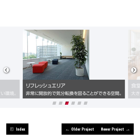
リフレッシュエリア
食堂
い環境。
非常に開放的で気分転換を図ることができる空間。
大き
Index
Older Project
Newer Project