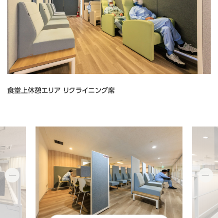
abcdefghijklmnopqrstuvwxyzABCDEFGHIJKLMNOPQRSTUVWXYZ0123456789、。，．：；？！゛゜´｀¨＾￣＿ヽヾゝゞ〃仝々〆〇―‐／＼～∥｜…‥‘’“”（）〔〕［］｛｝〈〉《》「」『』【】＋－±×÷＝≠＜＞≦≧∞∴♂♀°′″℃￥＄￠￡％＃＆＊＠§☆★○●◎◇◆□■△▲▽▼※〒→←↑↓〓∈∋⊆⊇⊂⊃∪∩∧∨￢⇒⇔∀∃∠⊥⌒∂∇≡≒≪≫√∽∝∵∫∬Å‰♯♭♪†‡¶◯0123456789ＡＢＣＤＥＦＧＨＩＪＫＬＭＮＯＰＱＲＳＴＵＶＷＸＹＺａｂｃｄｅｆｇｈｉｊｋｌｍｎｏｐｑｒｓｔｕｖｗｘｙｚぁあぃいぅうぇえぉおかがきぎくぐけげこごさざしじすずせぜそぞただちぢっつづてでとどなにぬねのはばぱひびぴふぶぷへべぺほぼぽまみむめもゃやゅゆょよらりるれろゎわゐゑをんァアィイゥウェエォオカガキギクグケゲコゴサザシジスズセゼソゾタダチヂッツヅテデトドナニヌネノハバパヒビピフブプヘベペホボポマミムメモャヤュユョヨラリルレロヮワヰヱヲンヴヵヶΑΒΓΔΕΖΗΘΙΚΛΜΝΞΟΠΡΣΤΥΦΧΨΩαβγδεζηθικλμνξοπρστυφχψωАБВГДЕЁЖЗИЙКЛМНОПРСТУФХЦЧШЩЪЫЬЭЮЯабвгдеёжзийклмнопрстуфхцчшщъыьэюя─│┌┐┘└├┬┤┴┼━┃┏┓┛┗┣┳┫┻╋┠┯┨┷┿┝┰┥┸╂①②③④⑤⑥⑦⑧⑨⑩⑪⑫⑬⑭⑮⑯⑰⑱⑲⑳ⅠⅡⅢⅣⅤⅥⅦⅧⅨⅩ㍉㌔㌢㍍㌘㌧㌃㌶㍑㍗㌍㌦㌣㌫㍊㌻㎜㎝㎞㎎㎏㏄㎡㍻〝〟№㏍℡㊤㊥㊦㊧㊨㈱㈲㈹㍾㍽㍼≒≡∫∮∑√⊥∠∟⊿∵∩∪亜唖娃阿哀愛挨姶逢葵茜穐悪握渥旭葦芦鯵梓圧斡扱宛姐虻飴絢綾鮎或粟袷安庵按暗案闇鞍杏以伊位依偉囲夷委威尉惟意慰易椅為畏異移維緯胃萎衣謂違遺医井亥域育郁磯一壱溢逸稲茨芋鰯允印咽員因姻引飲淫胤蔭院陰隠韻吋右宇烏羽迂雨卯鵜窺丑碓臼渦嘘唄欝蔚鰻姥厩浦瓜閏噂云運雲荏餌叡営嬰影映曳栄永泳洩瑛盈穎頴英衛詠鋭液疫益駅悦謁越閲榎厭円園堰奄宴延怨掩援沿演炎焔煙燕猿縁艶苑薗遠鉛鴛塩於汚甥凹央奥往応押旺横欧殴王翁襖鴬鴎黄岡沖荻億屋憶臆桶牡乙俺卸恩温穏音下化仮何伽価佳加可嘉夏嫁家寡科暇果架歌河火珂禍禾稼箇花苛茄荷華菓蝦課嘩貨迦過霞蚊俄峨我牙画臥芽蛾賀雅餓駕介会解回塊壊廻快怪悔恢懐戒拐改魁晦械海灰界皆絵芥蟹開階貝凱劾外咳害崖慨概涯碍蓋街該鎧骸浬馨蛙垣柿蛎鈎劃嚇各廓拡撹格核殻獲確穫覚角赫較郭閣隔革学岳楽額顎掛笠樫橿梶鰍潟割喝恰括活渇滑葛褐轄且鰹叶椛樺鞄株兜竃蒲釜鎌噛鴨栢茅萱粥刈苅瓦乾侃冠寒刊勘勧巻喚堪姦完官寛干幹患感慣憾換敢柑桓棺款歓汗漢澗潅環甘監看竿管簡緩缶翰肝艦莞観諌貫還鑑間閑関陥韓館舘丸含岸巌玩癌眼岩翫贋雁頑顔願企伎危喜器基奇嬉寄岐希幾忌揮机旗既期棋棄機帰毅気汽畿祈季稀紀徽規記貴起軌輝飢騎鬼亀偽儀妓宜戯技擬欺犠疑祇義蟻誼議掬菊鞠吉吃喫桔橘詰砧杵黍却客脚虐逆丘久仇休及吸宮弓急救朽求汲泣灸球究窮笈級糾給旧牛去居巨拒拠挙渠虚許距鋸漁禦魚亨享京供侠僑兇競共凶協匡卿叫喬境峡強彊怯恐恭挟教橋況狂狭矯胸脅興蕎郷鏡響饗驚仰凝尭暁業局曲極玉桐粁僅勤均巾錦斤欣欽琴禁禽筋緊芹菌衿襟謹近金吟銀九倶句区狗玖矩苦躯駆駈駒具愚虞喰空偶寓遇隅串櫛釧屑屈掘窟沓靴轡窪熊隈粂栗繰桑鍬勲君薫訓群軍郡卦袈祁係傾刑兄啓圭珪型契形径恵慶慧憩掲携敬景桂渓畦稽系経継繋罫茎荊蛍計詣警軽頚鶏芸迎鯨劇戟撃激隙桁傑欠決潔穴結血訣月件倹倦健兼券剣喧圏堅嫌建憲懸拳捲検権牽犬献研硯絹県肩見謙賢軒遣鍵険顕験鹸元原厳幻弦減源玄現絃舷言諺限乎個古呼固姑孤己庫弧戸故枯湖狐糊袴股胡菰虎誇跨鈷雇顧鼓五互伍午呉吾娯後御悟梧檎瑚碁語誤護醐乞鯉交佼侯候倖光公功効勾厚口向后喉坑垢好孔孝宏工巧巷幸広庚康弘恒慌抗拘控攻昂晃更杭校梗構江洪浩港溝甲皇硬稿糠紅紘絞綱耕考肯肱腔膏航荒行衡講貢購郊酵鉱砿鋼閤降項香高鴻剛劫号合壕拷濠豪轟麹克刻告国穀酷鵠黒獄漉腰甑忽惚骨狛込此頃今困坤墾婚恨懇昏昆根梱混痕紺艮魂些佐叉唆嵯左差査沙瑳砂詐鎖裟坐座挫債催再最哉塞妻宰彩才採栽歳済災采犀砕砦祭斎細菜裁載際剤在材罪財冴坂阪堺榊肴咲崎埼碕鷺作削咋搾昨朔柵窄策索錯桜鮭笹匙冊刷察拶撮擦札殺薩雑皐鯖捌錆鮫皿晒三傘参山惨撒散桟燦珊産算纂蚕讃賛酸餐斬暫残仕仔伺使刺司史嗣四士始姉姿子屍市師志思指支孜斯施旨枝止死氏獅祉私糸紙紫肢脂至視詞詩試誌諮資賜雌飼歯事似侍児字寺慈持時次滋治爾璽痔磁示而耳自蒔辞汐鹿式識鴫竺軸宍雫七叱執失嫉室悉湿漆疾質実蔀篠偲柴芝屡蕊縞舎写射捨赦斜煮社紗者謝車遮蛇邪借勺尺杓灼爵酌釈錫若寂弱惹主取守手朱殊狩珠種腫趣酒首儒受呪寿授樹綬需囚収周宗就州修愁拾洲秀秋終繍習臭舟蒐衆襲讐蹴輯週酋酬集醜什住充十従戎柔汁渋獣縦重銃叔夙宿淑祝縮粛塾熟出術述俊峻春瞬竣舜駿准循旬楯殉淳準潤盾純巡遵醇順処初所暑曙渚庶緒署書薯藷諸助叙女序徐恕鋤除傷償勝匠升召哨商唱嘗奨妾娼宵将小少尚庄床廠彰承抄招掌捷昇昌昭晶松梢樟樵沼消渉湘焼焦照症省硝礁祥称章笑粧紹肖菖蒋蕉衝裳訟証詔詳象賞醤鉦鍾鐘障鞘上丈丞乗冗剰城場壌嬢常情擾条杖浄状畳穣蒸譲醸錠嘱埴飾拭植殖燭織職色触食蝕辱尻伸信侵唇娠寝審心慎振新晋森榛浸深申疹真神秦紳臣芯薪親診身辛進針震人仁刃塵壬尋甚尽腎訊迅陣靭笥諏須酢図厨逗吹垂帥推水炊睡粋翠衰遂酔錐錘随瑞髄崇嵩数枢趨雛据杉椙菅頗雀裾澄摺寸世瀬畝是凄制勢姓征性成政整星晴棲栖正清牲生盛精聖声製西誠誓請逝醒青静斉税脆隻席惜戚斥昔析石積籍績脊責赤跡蹟碩切拙接摂折設窃節説雪絶舌蝉仙先千占宣専尖川戦扇撰栓栴泉浅洗染潜煎煽旋穿箭線繊羨腺舛船薦詮賎践選遷銭銑閃鮮前善漸然全禅繕膳糎噌塑岨措曾曽楚狙疏疎礎祖租粗素組蘇訴阻遡鼠僧創双叢倉喪壮奏爽宋層匝惣想捜掃挿掻操早曹巣槍槽漕燥争痩相窓糟総綜聡草荘葬蒼藻装走送遭鎗霜騒像増憎臓蔵贈造促側則即息捉束測足速俗属賊族続卒袖其揃存孫尊損村遜他多太汰詑唾堕妥惰打柁舵楕陀駄騨体堆対耐岱帯待怠態戴替泰滞胎腿苔袋貸退逮隊黛鯛代台大第醍題鷹滝瀧卓啄宅托択拓沢濯琢託鐸濁諾茸凧蛸只叩但達辰奪脱巽竪辿棚谷狸鱈樽誰丹単嘆坦担探旦歎淡湛炭短端箪綻耽胆蛋誕鍛団壇弾断暖檀段男談値知地弛恥智池痴稚置致蜘遅馳築畜竹筑蓄逐秩窒茶嫡着中仲宙忠抽昼柱注虫衷註酎鋳駐樗瀦猪苧著貯丁兆凋喋寵帖帳庁弔張彫徴懲挑暢朝潮牒町眺聴脹腸蝶調諜超跳銚長頂鳥勅捗直朕沈珍賃鎮陳津墜椎槌追鎚痛通塚栂掴槻佃漬柘辻蔦綴鍔椿潰坪壷嬬紬爪吊釣鶴亭低停偵剃貞呈堤定帝底庭廷弟悌抵挺提梯汀碇禎程締艇訂諦蹄逓邸鄭釘鼎泥摘擢敵滴的笛適鏑溺哲徹撤轍迭鉄典填天展店添纏甜貼転顛点伝殿澱田電兎吐堵塗妬屠徒斗杜渡登菟賭途都鍍砥砺努度土奴怒倒党冬凍刀唐塔塘套宕島嶋悼投搭東桃梼棟盗淘湯涛灯燈当痘祷等答筒糖統到董蕩藤討謄豆踏逃透鐙陶頭騰闘働動同堂導憧撞洞瞳童胴萄道銅峠鴇匿得徳涜特督禿篤毒独読栃橡凸突椴届鳶苫寅酉瀞噸屯惇敦沌豚遁頓呑曇鈍奈那内乍凪薙謎灘捺鍋楢馴縄畷南楠軟難汝二尼弐迩匂賑肉虹廿日乳入如尿韮任妊忍認濡禰祢寧葱猫熱年念捻撚燃粘乃廼之埜嚢悩濃納能脳膿農覗蚤巴把播覇杷波派琶破婆罵芭馬俳廃拝排敗杯盃牌背肺輩配倍培媒梅楳煤狽買売賠陪這蝿秤矧萩伯剥博拍柏泊白箔粕舶薄迫曝漠爆縛莫駁麦函箱硲箸肇筈櫨幡肌畑畠八鉢溌発醗髪伐罰抜筏閥鳩噺塙蛤隼伴判半反叛帆搬斑板氾汎版犯班畔繁般藩販範釆煩頒飯挽晩番盤磐蕃蛮匪卑否妃庇彼悲扉批披斐比泌疲皮碑秘緋罷肥被誹費避非飛樋簸備尾微枇毘琵眉美鼻柊稗匹疋髭彦膝菱肘弼必畢筆逼桧姫媛紐百謬俵彪標氷漂瓢票表評豹廟描病秒苗錨鋲蒜蛭鰭品彬斌浜瀕貧賓頻敏瓶不付埠夫婦富冨布府怖扶敷斧普浮父符腐膚芙譜負賦赴阜附侮撫武舞葡蕪部封楓風葺蕗伏副復幅服福腹複覆淵弗払沸仏物鮒分吻噴墳憤扮焚奮粉糞紛雰文聞丙併兵塀幣平弊柄並蔽閉陛米頁僻壁癖碧別瞥蔑箆偏変片篇編辺返遍便勉娩弁鞭保舗鋪圃捕歩甫補輔穂募墓慕戊暮母簿菩倣俸包呆報奉宝峰峯崩庖抱捧放方朋法泡烹砲縫胞芳萌蓬蜂褒訪豊邦鋒飽鳳鵬乏亡傍剖坊妨帽忘忙房暴望某棒冒紡肪膨謀貌貿鉾防吠頬北僕卜墨撲朴牧睦穆釦勃没殆堀幌奔本翻凡盆摩磨魔麻埋妹昧枚毎哩槙幕膜枕鮪柾鱒桝亦俣又抹末沫迄侭繭麿万慢満漫蔓味未魅巳箕岬密蜜湊蓑稔脈妙粍民眠務夢無牟矛霧鵡椋婿娘冥名命明盟迷銘鳴姪牝滅免棉綿緬面麺摸模茂妄孟毛猛盲網耗蒙儲木黙目杢勿餅尤戻籾貰問悶紋門匁也冶夜爺耶野弥矢厄役約薬訳躍靖柳薮鑓愉愈油癒諭輸唯佑優勇友宥幽悠憂揖有柚湧涌猶猷由祐裕誘遊邑郵雄融夕予余与誉輿預傭幼妖容庸揚揺擁曜楊様洋溶熔用窯羊耀葉蓉要謡踊遥陽養慾抑欲沃浴翌翼淀羅螺裸来莱頼雷洛絡落酪乱卵嵐欄濫藍蘭覧利吏履李梨理璃痢裏裡里離陸律率立葎掠略劉流溜琉留硫粒隆竜龍侶慮旅虜了亮僚両凌寮料梁涼猟療瞭稜糧良諒遼量陵領力緑倫厘林淋燐琳臨輪隣鱗麟瑠塁涙累類令伶例冷励嶺怜玲礼苓鈴隷零霊麗齢暦歴列劣烈裂廉恋憐漣煉簾練聯蓮連錬呂魯櫓炉賂路露労婁廊弄朗楼榔浪漏牢狼篭老聾蝋郎六麓禄肋録論倭和話歪賄脇惑枠鷲亙亘鰐詫藁蕨椀湾碗腕弌丐丕个丱丶丼丿乂乖乘亂亅豫亊舒弍于亞亟亠亢亰亳亶从仍仄仆仂仗仞仭仟价伉佚估佛佝佗佇佶侈侏侘佻佩佰侑佯來侖儘俔俟俎俘俛俑俚俐俤俥倚倨倔倪倥倅伜俶倡倩倬俾俯們倆偃假會偕偐偈做偖偬偸傀傚傅傴傲僉僊傳僂僖僞僥僭僣僮價僵儉儁儂儖儕儔儚儡儺儷儼儻儿兀兒兌兔兢竸兩兪兮冀冂囘册冉冏冑冓冕冖冤冦冢冩冪冫决冱冲冰况冽凅凉凛几處凩凭凰凵凾刄刋刔刎刧刪刮刳刹剏剄剋剌剞剔剪剴剩剳剿剽劍劔劒剱劈劑辨辧劬劭劼劵勁勍勗勞勣勦飭勠勳勵勸勹匆匈甸匍匐匏匕匚匣匯匱匳匸區卆卅丗卉卍凖卞卩卮夘卻卷厂厖厠厦厥厮厰厶參簒雙叟曼燮叮叨叭叺吁吽呀听吭吼吮吶吩吝呎咏呵咎呟呱呷呰咒呻咀呶咄咐咆哇咢咸咥咬哄哈咨咫哂咤咾咼哘哥哦唏唔哽哮哭哺哢唹啀啣啌售啜啅啖啗唸唳啝喙喀咯喊喟啻啾喘喞單啼喃喩喇喨嗚嗅嗟嗄嗜嗤嗔嘔嗷嘖嗾嗽嘛嗹噎噐營嘴嘶嘲嘸噫噤嘯噬噪嚆嚀嚊嚠嚔嚏嚥嚮嚶嚴囂嚼囁囃囀囈囎囑囓囗囮囹圀囿圄圉圈國圍圓團圖嗇圜圦圷圸坎圻址坏坩埀垈坡坿垉垓垠垳垤垪垰埃埆埔埒埓堊埖埣堋堙堝塲堡塢塋塰毀塒堽塹墅墹墟墫墺壞墻墸墮壅壓壑壗壙壘壥壜壤壟壯壺壹壻壼壽夂夊夐夛梦夥夬夭夲夸夾竒奕奐奎奚奘奢奠奧奬奩奸妁妝佞侫妣妲姆姨姜妍姙姚娥娟娑娜娉娚婀婬婉娵娶婢婪媚媼媾嫋嫂媽嫣嫗嫦嫩嫖嫺嫻嬌嬋嬖嬲嫐嬪嬶嬾孃孅孀孑孕孚孛孥孩孰孳孵學斈孺宀它宦宸寃寇寉寔寐寤實寢寞寥寫寰寶寳尅將專對尓尠尢尨尸尹屁屆屎屓屐屏孱屬屮乢屶屹岌岑岔妛岫岻岶岼岷峅岾峇峙峩峽峺峭嶌峪崋崕崗嵜崟崛崑崔崢崚崙崘嵌嵒嵎嵋嵬嵳嵶嶇嶄嶂嶢嶝嶬嶮嶽嶐嶷嶼巉巍巓巒巖巛巫已巵帋帚帙帑帛帶帷幄幃幀幎幗幔幟幢幤幇幵并幺麼广庠廁廂廈廐廏廖廣廝廚廛廢廡廨廩廬廱廳廰廴廸廾弃弉彝彜弋弑弖弩弭弸彁彈彌彎弯彑彖彗彙彡彭彳彷徃徂彿徊很徑徇從徙徘徠徨徭徼忖忻忤忸忱忝悳忿怡恠怙怐怩怎怱怛怕怫怦怏怺恚恁恪恷恟恊恆恍恣恃恤恂恬恫恙悁悍惧悃悚悄悛悖悗悒悧悋惡悸惠惓悴忰悽惆悵惘慍愕愆惶惷愀惴惺愃愡惻惱愍愎慇愾愨愧慊愿愼愬愴愽慂慄慳慷慘慙慚慫慴慯慥慱慟慝慓慵憙憖憇憬憔憚憊憑憫憮懌懊應懷懈懃懆憺懋罹懍懦懣懶懺懴懿懽懼懾戀戈戉戍戌戔戛戞戡截戮戰戲戳扁扎扞扣扛扠扨扼抂抉找抒抓抖拔抃抔拗拑抻拏拿拆擔拈拜拌拊拂拇抛拉挌拮拱挧挂挈拯拵捐挾捍搜捏掖掎掀掫捶掣掏掉掟掵捫捩掾揩揀揆揣揉插揶揄搖搴搆搓搦搶攝搗搨搏摧摯摶摎攪撕撓撥撩撈撼據擒擅擇撻擘擂擱擧舉擠擡抬擣擯攬擶擴擲擺攀擽攘攜攅攤攣攫攴攵攷收攸畋效敖敕敍敘敞敝敲數斂斃變斛斟斫斷旃旆旁旄旌旒旛旙无旡旱杲昊昃旻杳昵昶昴昜晏晄晉晁晞晝晤晧晨晟晢晰暃暈暎暉暄暘暝曁暹曉暾暼曄暸曖曚曠昿曦曩曰曵曷朏朖朞朦朧霸朮朿朶杁朸朷杆杞杠杙杣杤枉杰枩杼杪枌枋枦枡枅枷柯枴柬枳柩枸柤柞柝柢柮枹柎柆柧檜栞框栩桀桍栲桎梳栫桙档桷桿梟梏梭梔條梛梃檮梹桴梵梠梺椏梍桾椁棊椈棘椢椦棡椌棍棔棧棕椶椒椄棗棣椥棹棠棯椨椪椚椣椡棆楹楷楜楸楫楔楾楮椹楴椽楙椰楡楞楝榁楪榲榮槐榿槁槓榾槎寨槊槝榻槃榧樮榑榠榜榕榴槞槨樂樛槿權槹槲槧樅榱樞槭樔槫樊樒櫁樣樓橄樌橲樶橸橇橢橙橦橈樸樢檐檍檠檄檢檣檗蘗檻櫃櫂檸檳檬櫞櫑櫟檪櫚櫪櫻欅蘖櫺欒欖鬱欟欸欷盜欹飮歇歃歉歐歙歔歛歟歡歸歹歿殀殄殃殍殘殕殞殤殪殫殯殲殱殳殷殼毆毋毓毟毬毫毳毯麾氈氓气氛氤氣汞汕汢汪沂沍沚沁沛汾汨汳沒沐泄泱泓沽泗泅泝沮沱沾沺泛泯泙泪洟衍洶洫洽洸洙洵洳洒洌浣涓浤浚浹浙涎涕濤涅淹渕渊涵淇淦涸淆淬淞淌淨淒淅淺淙淤淕淪淮渭湮渮渙湲湟渾渣湫渫湶湍渟湃渺湎渤滿渝游溂溪溘滉溷滓溽溯滄溲滔滕溏溥滂溟潁漑灌滬滸滾漿滲漱滯漲滌漾漓滷澆潺潸澁澀潯潛濳潭澂潼潘澎澑濂潦澳澣澡澤澹濆澪濟濕濬濔濘濱濮濛瀉瀋濺瀑瀁瀏濾瀛瀚潴瀝瀘瀟瀰瀾瀲灑灣炙炒炯烱炬炸炳炮烟烋烝烙焉烽焜焙煥煕熈煦煢煌煖煬熏燻熄熕熨熬燗熹熾燒燉燔燎燠燬燧燵燼燹燿爍爐爛爨爭爬爰爲爻爼爿牀牆牋牘牴牾犂犁犇犒犖犢犧犹犲狃狆狄狎狒狢狠狡狹狷倏猗猊猜猖猝猴猯猩猥猾獎獏默獗獪獨獰獸獵獻獺珈玳珎玻珀珥珮珞璢琅瑯琥珸琲琺瑕琿瑟瑙瑁瑜瑩瑰瑣瑪瑶瑾璋璞璧瓊瓏瓔珱瓠瓣瓧瓩瓮瓲瓰瓱瓸瓷甄甃甅甌甎甍甕甓甞甦甬甼畄畍畊畉畛畆畚畩畤畧畫畭畸當疆疇畴疊疉疂疔疚疝疥疣痂疳痃疵疽疸疼疱痍痊痒痙痣痞痾痿痼瘁痰痺痲痳瘋瘍瘉瘟瘧瘠瘡瘢瘤瘴瘰瘻癇癈癆癜癘癡癢癨癩癪癧癬癰癲癶癸發皀皃皈皋皎皖皓皙皚皰皴皸皹皺盂盍盖盒盞盡盥盧盪蘯盻眈眇眄眩眤眞眥眦眛眷眸睇睚睨睫睛睥睿睾睹瞎瞋瞑瞠瞞瞰瞶瞹瞿瞼瞽瞻矇矍矗矚矜矣矮矼砌砒礦砠礪硅碎硴碆硼碚碌碣碵碪碯磑磆磋磔碾碼磅磊磬磧磚磽磴礇礒礑礙礬礫祀祠祗祟祚祕祓祺祿禊禝禧齋禪禮禳禹禺秉秕秧秬秡秣稈稍稘稙稠稟禀稱稻稾稷穃穗穉穡穢穩龝穰穹穽窈窗窕窘窖窩竈窰窶竅竄窿邃竇竊竍竏竕竓站竚竝竡竢竦竭竰笂笏笊笆笳笘笙笞笵笨笶筐筺笄筍笋筌筅筵筥筴筧筰筱筬筮箝箘箟箍箜箚箋箒箏筝箙篋篁篌篏箴篆篝篩簑簔篦篥籠簀簇簓篳篷簗簍篶簣簧簪簟簷簫簽籌籃籔籏籀籐籘籟籤籖籥籬籵粃粐粤粭粢粫粡粨粳粲粱粮粹粽糀糅糂糘糒糜糢鬻糯糲糴糶糺紆紂紜紕紊絅絋紮紲紿紵絆絳絖絎絲絨絮絏絣經綉絛綏絽綛綺綮綣綵緇綽綫總綢綯緜綸綟綰緘緝緤緞緻緲緡縅縊縣縡縒縱縟縉縋縢繆繦縻縵縹繃縷縲縺繧繝繖繞繙繚繹繪繩繼繻纃緕繽辮繿纈纉續纒纐纓纔纖纎纛纜缸缺罅罌罍罎罐网罕罔罘罟罠罨罩罧罸羂羆羃羈羇羌羔羞羝羚羣羯羲羹羮羶羸譱翅翆翊翕翔翡翦翩翳翹飜耆耄耋耒耘耙耜耡耨耿耻聊聆聒聘聚聟聢聨聳聲聰聶聹聽聿肄肆肅肛肓肚肭冐肬胛胥胙胝胄胚胖脉胯胱脛脩脣脯腋隋腆脾腓腑胼腱腮腥腦腴膃膈膊膀膂膠膕膤膣腟膓膩膰膵膾膸膽臀臂膺臉臍臑臙臘臈臚臟臠臧臺臻臾舁舂舅與舊舍舐舖舩舫舸舳艀艙艘艝艚艟艤艢艨艪艫舮艱艷艸艾芍芒芫芟芻芬苡苣苟苒苴苳苺莓范苻苹苞茆苜茉苙茵茴茖茲茱荀茹荐荅茯茫茗茘莅莚莪莟莢莖茣莎莇莊荼莵荳荵莠莉莨菴萓菫菎菽萃菘萋菁菷萇菠菲萍萢萠莽萸蔆菻葭萪萼蕚蒄葷葫蒭葮蒂葩葆萬葯葹萵蓊葢蒹蒿蒟蓙蓍蒻蓚蓐蓁蓆蓖蒡蔡蓿蓴蔗蔘蔬蔟蔕蔔蓼蕀蕣蕘蕈蕁蘂蕋蕕薀薤薈薑薊薨蕭薔薛藪薇薜蕷蕾薐藉薺藏薹藐藕藝藥藜藹蘊蘓蘋藾藺蘆蘢蘚蘰蘿虍乕虔號虧虱蚓蚣蚩蚪蚋蚌蚶蚯蛄蛆蚰蛉蠣蚫蛔蛞蛩蛬蛟蛛蛯蜒蜆蜈蜀蜃蛻蜑蜉蜍蛹蜊蜴蜿蜷蜻蜥蜩蜚蝠蝟蝸蝌蝎蝴蝗蝨蝮蝙蝓蝣蝪蠅螢螟螂螯蟋螽蟀蟐雖螫蟄螳蟇蟆螻蟯蟲蟠蠏蠍蟾蟶蟷蠎蟒蠑蠖蠕蠢蠡蠱蠶蠹蠧蠻衄衂衒衙衞衢衫袁衾袞衵衽袵衲袂袗袒袮袙袢袍袤袰袿袱裃裄裔裘裙裝裹褂裼裴裨裲褄褌褊褓襃褞褥褪褫襁襄褻褶褸襌褝襠襞襦襤襭襪襯襴襷襾覃覈覊覓覘覡覩覦覬覯覲覺覽覿觀觚觜觝觧觴觸訃訖訐訌訛訝訥訶詁詛詒詆詈詼詭詬詢誅誂誄誨誡誑誥誦誚誣諄諍諂諚諫諳諧諤諱謔諠諢諷諞諛謌謇謚諡謖謐謗謠謳鞫謦謫謾謨譁譌譏譎證譖譛譚譫譟譬譯譴譽讀讌讎讒讓讖讙讚谺豁谿豈豌豎豐豕豢豬豸豺貂貉貅貊貍貎貔豼貘戝貭貪貽貲貳貮貶賈賁賤賣賚賽賺賻贄贅贊贇贏贍贐齎贓賍贔贖赧赭赱赳趁趙跂趾趺跏跚跖跌跛跋跪跫跟跣跼踈踉跿踝踞踐踟蹂踵踰踴蹊蹇蹉蹌蹐蹈蹙蹤蹠踪蹣蹕蹶蹲蹼躁躇躅躄躋躊躓躑躔躙躪躡躬躰軆躱躾軅軈軋軛軣軼軻軫軾輊輅輕輒輙輓輜輟輛輌輦輳輻輹轅轂輾轌轉轆轎轗轜轢轣轤辜辟辣辭辯辷迚迥迢迪迯邇迴逅迹迺逑逕逡逍逞逖逋逧逶逵逹迸遏遐遑遒逎遉逾遖遘遞遨遯遶隨遲邂遽邁邀邊邉邏邨邯邱邵郢郤扈郛鄂鄒鄙鄲鄰酊酖酘酣酥酩酳酲醋醉醂醢醫醯醪醵醴醺釀釁釉釋釐釖釟釡釛釼釵釶鈞釿鈔鈬鈕鈑鉞鉗鉅鉉鉤鉈銕鈿鉋鉐銜銖銓銛鉚鋏銹銷鋩錏鋺鍄錮錙錢錚錣錺錵錻鍜鍠鍼鍮鍖鎰鎬鎭鎔鎹鏖鏗鏨鏥鏘鏃鏝鏐鏈鏤鐚鐔鐓鐃鐇鐐鐶鐫鐵鐡鐺鑁鑒鑄鑛鑠鑢鑞鑪鈩鑰鑵鑷鑽鑚鑼鑾钁鑿閂閇閊閔閖閘閙閠閨閧閭閼閻閹閾闊濶闃闍闌闕闔闖關闡闥闢阡阨阮阯陂陌陏陋陷陜陞陝陟陦陲陬隍隘隕隗險隧隱隲隰隴隶隸隹雎雋雉雍襍雜霍雕雹霄霆霈霓霎霑霏霖霙霤霪霰霹霽霾靄靆靈靂靉靜靠靤靦靨勒靫靱靹鞅靼鞁靺鞆鞋鞏鞐鞜鞨鞦鞣鞳鞴韃韆韈韋韜韭齏韲竟韶韵頏頌頸頤頡頷頽顆顏顋顫顯顰顱顴顳颪颯颱颶飄飃飆飩飫餃餉餒餔餘餡餝餞餤餠餬餮餽餾饂饉饅饐饋饑饒饌饕馗馘馥馭馮馼駟駛駝駘駑駭駮駱駲駻駸騁騏騅駢騙騫騷驅驂驀驃騾驕驍驛驗驟驢驥驤驩驫驪骭骰骼髀髏髑髓體髞髟髢髣髦髯髫髮髴髱髷髻鬆鬘鬚鬟鬢鬣鬥鬧鬨鬩鬪鬮鬯鬲魄魃魏魍魎魑魘魴鮓鮃鮑鮖鮗鮟鮠鮨鮴鯀鯊鮹鯆鯏鯑鯒鯣鯢鯤鯔鯡鰺鯲鯱鯰鰕鰔鰉鰓鰌鰆鰈鰒鰊鰄鰮鰛鰥鰤鰡鰰鱇鰲鱆鰾鱚鱠鱧鱶鱸鳧鳬鳰鴉鴈鳫鴃鴆鴪鴦鶯鴣鴟鵄鴕鴒鵁鴿鴾鵆鵈鵝鵞鵤鵑鵐鵙鵲鶉鶇鶫鵯鵺鶚鶤鶩鶲鷄鷁鶻鶸鶺鷆鷏鷂鷙鷓鷸鷦鷭鷯鷽鸚鸛鸞鹵鹹鹽麁麈麋麌麒麕麑麝麥麩麸麪麭靡黌黎黏黐黔黜點黝黠黥黨黯黴黶黷黹黻黼黽鼇鼈皷鼕鼡鼬鼾齊齒齔齣齟齠齡齦齧齬齪齷齲齶龕龜龠堯槇遙瑤凜熙
食堂上休憩エリア リクライニング席