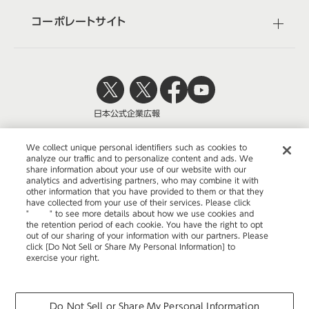
コーポレートサイト
日本公式
企業広報
We collect unique personal identifiers such as cookies to
analyze our traffic and to personalize content and ads. We
share information about your use of our website with our
株式会社オカムラ
analytics and advertising partners, who may combine it with
other information that you have provided to them or that they
have collected from your use of their services. Please click
"
here
" to see more details about how we use cookies and
the retention period of each cookie. You have the right to opt
ウェブサイトのご利用について
out of our sharing of your information with our partners. Please
click [Do Not Sell or Share My Personal Information] to
プライバシーポリシー
exercise your right.
Privacy Policy
Change your sell or share preference
COPYRIGHT © OKAMURA CORPORATION. ALL RIGHTS RESERVED.
Do Not Sell or Share My Personal Information