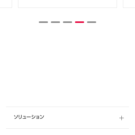
SHARE
移転・改装など
資料
ダウンロード
空間づくりのご相談
オフィスづくりに役立つ
ソリューション
さまざまな情報をご提供しています
オフィス移転・改善のことなら
オカムラへ