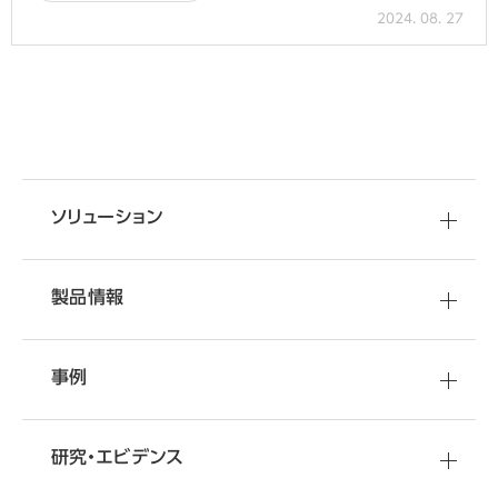
2024. 08. 27
移転・改装など
資料
ダウンロード
空間づくりのご相談
オフィスづくりに役立つ
ソリューション
さまざまな情報をご提供しています
オフィス移転・改善のことなら
オカムラへ
製品情報
事例
研究・エビデンス