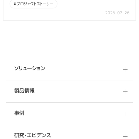
プロジェクトストーリー
2026. 02. 26
移転・改装など
資料
ダウンロード
空間づくりのご相談
オフィスづくりに役立つ
ソリューション
さまざまな情報をご提供しています
オフィス移転・改善のことなら
オカムラへ
製品情報
事例
研究・エビデンス