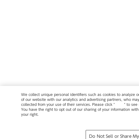
We collect unique personal identifiers such as cookies to analyze o
of our website with our analytics and advertising partners, who may
collected from your use of their services. Please click "
here
" to see
You have the right to opt out of our sharing of your information with
your right.
Privacy Policy
Change your sell or share preference
Do Not Sell or Share My