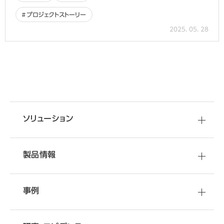
プロジェクトストーリー
2025. 05. 28
移転・改装など
資料
ダウンロード
空間づくりのご相談
オフィスづくりに役立つ
ソリューション
さまざまな情報をご提供しています
オフィス移転・改善のことなら
オカムラへ
製品情報
事例