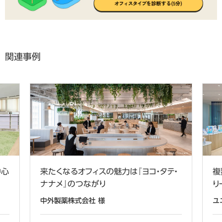
関連事例
中心
来たくなるオフィスの魅力は『ヨコ・タテ・
複
ナナメ』のつながり
り
中外製薬株式会社 様
ユ