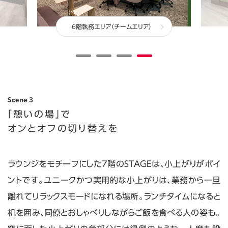
abcdefghijklmnopqrstuvwxyzABCDEFGHIJKLMNOPQRSTUVWXYZ0123456789、。，．：；？！゛゜´｀¨＾￣＿ヽヾゝゞ〃仝々〆〇―‐／＼～∥｜…‥‘’“”（）〔〕［］｛｝〈〉《》「」『』【】＋－±×÷＝≠＜＞≦≧∞∴♂♀°′″℃￥＄￠￡％＃＆＊＠§☆★○●◎◇◆□■△▲▽▼※〒→←↑↓〓∈∋⊆⊇⊂⊃∪∩∧∨￢⇒⇔∀∃∠⊥⌒∂∇≡≒≪≫√∽∝∵∫∬Å‰♯♭♪†‡¶◯0123456789ＡＢＣＤＥＦＧＨＩＪＫＬＭＮＯＰＱＲＳＴＵＶＷＸＹＺａｂｃｄｅｆｇｈｉｊｋｌｍｎｏｐｑｒｓｔｕｖｗｘｙｚぁあぃいぅうぇえぉおかがきぎくぐけげこごさざしじすずせぜそぞただちぢっつづてでとどなにぬねのはばぱひびぴふぶぷへべぺほぼぽまみむめもゃやゅゆょよらりるれろゎわゐゑをんァアィイゥウェエォオカガキギクグケゲコゴサザシジスズセゼソゾタダチヂッツヅテデトドナニヌネノハバパヒビピフブプヘベペホボポマミムメモャヤュユョヨラリルレロヮワヰヱヲンヴヵヶΑΒΓΔΕΖΗΘΙΚΛΜΝΞΟΠΡΣΤΥΦΧΨΩαβγδεζηθικλμνξοπρστυφχψωАБВГДЕЁЖЗИЙКЛМНОПРСТУФХЦЧШЩЪЫЬЭЮЯабвгдеёжзийклмнопрстуфхцчшщъыьэюя─│┌┐┘└├┬┤┴┼━┃┏┓┛┗┣┳┫┻╋┠┯┨┷┿┝┰┥┸╂①②③④⑤⑥⑦⑧⑨⑩⑪⑫⑬⑭⑮⑯⑰⑱⑲⑳ⅠⅡⅢⅣⅤⅥⅦⅧⅨⅩ㍉㌔㌢㍍㌘㌧㌃㌶㍑㍗㌍㌦㌣㌫㍊㌻㎜㎝㎞㎎㎏㏄㎡㍻〝〟№㏍℡㊤㊥㊦㊧㊨㈱㈲㈹㍾㍽㍼≒≡∫∮∑√⊥∠∟⊿∵∩∪亜唖娃阿哀愛挨姶逢葵茜穐悪握渥旭葦芦鯵梓圧斡扱宛姐虻飴絢綾鮎或粟袷安庵按暗案闇鞍杏以伊位依偉囲夷委威尉惟意慰易椅為畏異移維緯胃萎衣謂違遺医井亥域育郁磯一壱溢逸稲茨芋鰯允印咽員因姻引飲淫胤蔭院陰隠韻吋右宇烏羽迂雨卯鵜窺丑碓臼渦嘘唄欝蔚鰻姥厩浦瓜閏噂云運雲荏餌叡営嬰影映曳栄永泳洩瑛盈穎頴英衛詠鋭液疫益駅悦謁越閲榎厭円園堰奄宴延怨掩援沿演炎焔煙燕猿縁艶苑薗遠鉛鴛塩於汚甥凹央奥往応押旺横欧殴王翁襖鴬鴎黄岡沖荻億屋憶臆桶牡乙俺卸恩温穏音下化仮何伽価佳加可嘉夏嫁家寡科暇果架歌河火珂禍禾稼箇花苛茄荷華菓蝦課嘩貨迦過霞蚊俄峨我牙画臥芽蛾賀雅餓駕介会解回塊壊廻快怪悔恢懐戒拐改魁晦械海灰界皆絵芥蟹開階貝凱劾外咳害崖慨概涯碍蓋街該鎧骸浬馨蛙垣柿蛎鈎劃嚇各廓拡撹格核殻獲確穫覚角赫較郭閣隔革学岳楽額顎掛笠樫橿梶鰍潟割喝恰括活渇滑葛褐轄且鰹叶椛樺鞄株兜竃蒲釜鎌噛鴨栢茅萱粥刈苅瓦乾侃冠寒刊勘勧巻喚堪姦完官寛干幹患感慣憾換敢柑桓棺款歓汗漢澗潅環甘監看竿管簡緩缶翰肝艦莞観諌貫還鑑間閑関陥韓館舘丸含岸巌玩癌眼岩翫贋雁頑顔願企伎危喜器基奇嬉寄岐希幾忌揮机旗既期棋棄機帰毅気汽畿祈季稀紀徽規記貴起軌輝飢騎鬼亀偽儀妓宜戯技擬欺犠疑祇義蟻誼議掬菊鞠吉吃喫桔橘詰砧杵黍却客脚虐逆丘久仇休及吸宮弓急救朽求汲泣灸球究窮笈級糾給旧牛去居巨拒拠挙渠虚許距鋸漁禦魚亨享京供侠僑兇競共凶協匡卿叫喬境峡強彊怯恐恭挟教橋況狂狭矯胸脅興蕎郷鏡響饗驚仰凝尭暁業局曲極玉桐粁僅勤均巾錦斤欣欽琴禁禽筋緊芹菌衿襟謹近金吟銀九倶句区狗玖矩苦躯駆駈駒具愚虞喰空偶寓遇隅串櫛釧屑屈掘窟沓靴轡窪熊隈粂栗繰桑鍬勲君薫訓群軍郡卦袈祁係傾刑兄啓圭珪型契形径恵慶慧憩掲携敬景桂渓畦稽系経継繋罫茎荊蛍計詣警軽頚鶏芸迎鯨劇戟撃激隙桁傑欠決潔穴結血訣月件倹倦健兼券剣喧圏堅嫌建憲懸拳捲検権牽犬献研硯絹県肩見謙賢軒遣鍵険顕験鹸元原厳幻弦減源玄現絃舷言諺限乎個古呼固姑孤己庫弧戸故枯湖狐糊袴股胡菰虎誇跨鈷雇顧鼓五互伍午呉吾娯後御悟梧檎瑚碁語誤護醐乞鯉交佼侯候倖光公功効勾厚口向后喉坑垢好孔孝宏工巧巷幸広庚康弘恒慌抗拘控攻昂晃更杭校梗構江洪浩港溝甲皇硬稿糠紅紘絞綱耕考肯肱腔膏航荒行衡講貢購郊酵鉱砿鋼閤降項香高鴻剛劫号合壕拷濠豪轟麹克刻告国穀酷鵠黒獄漉腰甑忽惚骨狛込此頃今困坤墾婚恨懇昏昆根梱混痕紺艮魂些佐叉唆嵯左差査沙瑳砂詐鎖裟坐座挫債催再最哉塞妻宰彩才採栽歳済災采犀砕砦祭斎細菜裁載際剤在材罪財冴坂阪堺榊肴咲崎埼碕鷺作削咋搾昨朔柵窄策索錯桜鮭笹匙冊刷察拶撮擦札殺薩雑皐鯖捌錆鮫皿晒三傘参山惨撒散桟燦珊産算纂蚕讃賛酸餐斬暫残仕仔伺使刺司史嗣四士始姉姿子屍市師志思指支孜斯施旨枝止死氏獅祉私糸紙紫肢脂至視詞詩試誌諮資賜雌飼歯事似侍児字寺慈持時次滋治爾璽痔磁示而耳自蒔辞汐鹿式識鴫竺軸宍雫七叱執失嫉室悉湿漆疾質実蔀篠偲柴芝屡蕊縞舎写射捨赦斜煮社紗者謝車遮蛇邪借勺尺杓灼爵酌釈錫若寂弱惹主取守手朱殊狩珠種腫趣酒首儒受呪寿授樹綬需囚収周宗就州修愁拾洲秀秋終繍習臭舟蒐衆襲讐蹴輯週酋酬集醜什住充十従戎柔汁渋獣縦重銃叔夙宿淑祝縮粛塾熟出術述俊峻春瞬竣舜駿准循旬楯殉淳準潤盾純巡遵醇順処初所暑曙渚庶緒署書薯藷諸助叙女序徐恕鋤除傷償勝匠升召哨商唱嘗奨妾娼宵将小少尚庄床廠彰承抄招掌捷昇昌昭晶松梢樟樵沼消渉湘焼焦照症省硝礁祥称章笑粧紹肖菖蒋蕉衝裳訟証詔詳象賞醤鉦鍾鐘障鞘上丈丞乗冗剰城場壌嬢常情擾条杖浄状畳穣蒸譲醸錠嘱埴飾拭植殖燭織職色触食蝕辱尻伸信侵唇娠寝審心慎振新晋森榛浸深申疹真神秦紳臣芯薪親診身辛進針震人仁刃塵壬尋甚尽腎訊迅陣靭笥諏須酢図厨逗吹垂帥推水炊睡粋翠衰遂酔錐錘随瑞髄崇嵩数枢趨雛据杉椙菅頗雀裾澄摺寸世瀬畝是凄制勢姓征性成政整星晴棲栖正清牲生盛精聖声製西誠誓請逝醒青静斉税脆隻席惜戚斥昔析石積籍績脊責赤跡蹟碩切拙接摂折設窃節説雪絶舌蝉仙先千占宣専尖川戦扇撰栓栴泉浅洗染潜煎煽旋穿箭線繊羨腺舛船薦詮賎践選遷銭銑閃鮮前善漸然全禅繕膳糎噌塑岨措曾曽楚狙疏疎礎祖租粗素組蘇訴阻遡鼠僧創双叢倉喪壮奏爽宋層匝惣想捜掃挿掻操早曹巣槍槽漕燥争痩相窓糟総綜聡草荘葬蒼藻装走送遭鎗霜騒像増憎臓蔵贈造促側則即息捉束測足速俗属賊族続卒袖其揃存孫尊損村遜他多太汰詑唾堕妥惰打柁舵楕陀駄騨体堆対耐岱帯待怠態戴替泰滞胎腿苔袋貸退逮隊黛鯛代台大第醍題鷹滝瀧卓啄宅托択拓沢濯琢託鐸濁諾茸凧蛸只叩但達辰奪脱巽竪辿棚谷狸鱈樽誰丹単嘆坦担探旦歎淡湛炭短端箪綻耽胆蛋誕鍛団壇弾断暖檀段男談値知地弛恥智池痴稚置致蜘遅馳築畜竹筑蓄逐秩窒茶嫡着中仲宙忠抽昼柱注虫衷註酎鋳駐樗瀦猪苧著貯丁兆凋喋寵帖帳庁弔張彫徴懲挑暢朝潮牒町眺聴脹腸蝶調諜超跳銚長頂鳥勅捗直朕沈珍賃鎮陳津墜椎槌追鎚痛通塚栂掴槻佃漬柘辻蔦綴鍔椿潰坪壷嬬紬爪吊釣鶴亭低停偵剃貞呈堤定帝底庭廷弟悌抵挺提梯汀碇禎程締艇訂諦蹄逓邸鄭釘鼎泥摘擢敵滴的笛適鏑溺哲徹撤轍迭鉄典填天展店添纏甜貼転顛点伝殿澱田電兎吐堵塗妬屠徒斗杜渡登菟賭途都鍍砥砺努度土奴怒倒党冬凍刀唐塔塘套宕島嶋悼投搭東桃梼棟盗淘湯涛灯燈当痘祷等答筒糖統到董蕩藤討謄豆踏逃透鐙陶頭騰闘働動同堂導憧撞洞瞳童胴萄道銅峠鴇匿得徳涜特督禿篤毒独読栃橡凸突椴届鳶苫寅酉瀞噸屯惇敦沌豚遁頓呑曇鈍奈那内乍凪薙謎灘捺鍋楢馴縄畷南楠軟難汝二尼弐迩匂賑肉虹廿日乳入如尿韮任妊忍認濡禰祢寧葱猫熱年念捻撚燃粘乃廼之埜嚢悩濃納能脳膿農覗蚤巴把播覇杷波派琶破婆罵芭馬俳廃拝排敗杯盃牌背肺輩配倍培媒梅楳煤狽買売賠陪這蝿秤矧萩伯剥博拍柏泊白箔粕舶薄迫曝漠爆縛莫駁麦函箱硲箸肇筈櫨幡肌畑畠八鉢溌発醗髪伐罰抜筏閥鳩噺塙蛤隼伴判半反叛帆搬斑板氾汎版犯班畔繁般藩販範釆煩頒飯挽晩番盤磐蕃蛮匪卑否妃庇彼悲扉批披斐比泌疲皮碑秘緋罷肥被誹費避非飛樋簸備尾微枇毘琵眉美鼻柊稗匹疋髭彦膝菱肘弼必畢筆逼桧姫媛紐百謬俵彪標氷漂瓢票表評豹廟描病秒苗錨鋲蒜蛭鰭品彬斌浜瀕貧賓頻敏瓶不付埠夫婦富冨布府怖扶敷斧普浮父符腐膚芙譜負賦赴阜附侮撫武舞葡蕪部封楓風葺蕗伏副復幅服福腹複覆淵弗払沸仏物鮒分吻噴墳憤扮焚奮粉糞紛雰文聞丙併兵塀幣平弊柄並蔽閉陛米頁僻壁癖碧別瞥蔑箆偏変片篇編辺返遍便勉娩弁鞭保舗鋪圃捕歩甫補輔穂募墓慕戊暮母簿菩倣俸包呆報奉宝峰峯崩庖抱捧放方朋法泡烹砲縫胞芳萌蓬蜂褒訪豊邦鋒飽鳳鵬乏亡傍剖坊妨帽忘忙房暴望某棒冒紡肪膨謀貌貿鉾防吠頬北僕卜墨撲朴牧睦穆釦勃没殆堀幌奔本翻凡盆摩磨魔麻埋妹昧枚毎哩槙幕膜枕鮪柾鱒桝亦俣又抹末沫迄侭繭麿万慢満漫蔓味未魅巳箕岬密蜜湊蓑稔脈妙粍民眠務夢無牟矛霧鵡椋婿娘冥名命明盟迷銘鳴姪牝滅免棉綿緬面麺摸模茂妄孟毛猛盲網耗蒙儲木黙目杢勿餅尤戻籾貰問悶紋門匁也冶夜爺耶野弥矢厄役約薬訳躍靖柳薮鑓愉愈油癒諭輸唯佑優勇友宥幽悠憂揖有柚湧涌猶猷由祐裕誘遊邑郵雄融夕予余与誉輿預傭幼妖容庸揚揺擁曜楊様洋溶熔用窯羊耀葉蓉要謡踊遥陽養慾抑欲沃浴翌翼淀羅螺裸来莱頼雷洛絡落酪乱卵嵐欄濫藍蘭覧利吏履李梨理璃痢裏裡里離陸律率立葎掠略劉流溜琉留硫粒隆竜龍侶慮旅虜了亮僚両凌寮料梁涼猟療瞭稜糧良諒遼量陵領力緑倫厘林淋燐琳臨輪隣鱗麟瑠塁涙累類令伶例冷励嶺怜玲礼苓鈴隷零霊麗齢暦歴列劣烈裂廉恋憐漣煉簾練聯蓮連錬呂魯櫓炉賂路露労婁廊弄朗楼榔浪漏牢狼篭老聾蝋郎六麓禄肋録論倭和話歪賄脇惑枠鷲亙亘鰐詫藁蕨椀湾碗腕弌丐丕个丱丶丼丿乂乖乘亂亅豫亊舒弍于亞亟亠亢亰亳亶从仍仄仆仂仗仞仭仟价伉佚估佛佝佗佇佶侈侏侘佻佩佰侑佯來侖儘俔俟俎俘俛俑俚俐俤俥倚倨倔倪倥倅伜俶倡倩倬俾俯們倆偃假會偕偐偈做偖偬偸傀傚傅傴傲僉僊傳僂僖僞僥僭僣僮價僵儉儁儂儖儕儔儚儡儺儷儼儻儿兀兒兌兔兢竸兩兪兮冀冂囘册冉冏冑冓冕冖冤冦冢冩冪冫决冱冲冰况冽凅凉凛几處凩凭凰凵凾刄刋刔刎刧刪刮刳刹剏剄剋剌剞剔剪剴剩剳剿剽劍劔劒剱劈劑辨辧劬劭劼劵勁勍勗勞勣勦飭勠勳勵勸勹匆匈甸匍匐匏匕匚匣匯匱匳匸區卆卅丗卉卍凖卞卩卮夘卻卷厂厖厠厦厥厮厰厶參簒雙叟曼燮叮叨叭叺吁吽呀听吭吼吮吶吩吝呎咏呵咎呟呱呷呰咒呻咀呶咄咐咆哇咢咸咥咬哄哈咨咫哂咤咾咼哘哥哦唏唔哽哮哭哺哢唹啀啣啌售啜啅啖啗唸唳啝喙喀咯喊喟啻啾喘喞單啼喃喩喇喨嗚嗅嗟嗄嗜嗤嗔嘔嗷嘖嗾嗽嘛嗹噎噐營嘴嘶嘲嘸噫噤嘯噬噪嚆嚀嚊嚠嚔嚏嚥嚮嚶嚴囂嚼囁囃囀囈囎囑囓囗囮囹圀囿圄圉圈國圍圓團圖嗇圜圦圷圸坎圻址坏坩埀垈坡坿垉垓垠垳垤垪垰埃埆埔埒埓堊埖埣堋堙堝塲堡塢塋塰毀塒堽塹墅墹墟墫墺壞墻墸墮壅壓壑壗壙壘壥壜壤壟壯壺壹壻壼壽夂夊夐夛梦夥夬夭夲夸夾竒奕奐奎奚奘奢奠奧奬奩奸妁妝佞侫妣妲姆姨姜妍姙姚娥娟娑娜娉娚婀婬婉娵娶婢婪媚媼媾嫋嫂媽嫣嫗嫦嫩嫖嫺嫻嬌嬋嬖嬲嫐嬪嬶嬾孃孅孀孑孕孚孛孥孩孰孳孵學斈孺宀它宦宸寃寇寉寔寐寤實寢寞寥寫寰寶寳尅將專對尓尠尢尨尸尹屁屆屎屓屐屏孱屬屮乢屶屹岌岑岔妛岫岻岶岼岷峅岾峇峙峩峽峺峭嶌峪崋崕崗嵜崟崛崑崔崢崚崙崘嵌嵒嵎嵋嵬嵳嵶嶇嶄嶂嶢嶝嶬嶮嶽嶐嶷嶼巉巍巓巒巖巛巫已巵帋帚帙帑帛帶帷幄幃幀幎幗幔幟幢幤幇幵并幺麼广庠廁廂廈廐廏廖廣廝廚廛廢廡廨廩廬廱廳廰廴廸廾弃弉彝彜弋弑弖弩弭弸彁彈彌彎弯彑彖彗彙彡彭彳彷徃徂彿徊很徑徇從徙徘徠徨徭徼忖忻忤忸忱忝悳忿怡恠怙怐怩怎怱怛怕怫怦怏怺恚恁恪恷恟恊恆恍恣恃恤恂恬恫恙悁悍惧悃悚悄悛悖悗悒悧悋惡悸惠惓悴忰悽惆悵惘慍愕愆惶惷愀惴惺愃愡惻惱愍愎慇愾愨愧慊愿愼愬愴愽慂慄慳慷慘慙慚慫慴慯慥慱慟慝慓慵憙憖憇憬憔憚憊憑憫憮懌懊應懷懈懃懆憺懋罹懍懦懣懶懺懴懿懽懼懾戀戈戉戍戌戔戛戞戡截戮戰戲戳扁扎扞扣扛扠扨扼抂抉找抒抓抖拔抃抔拗拑抻拏拿拆擔拈拜拌拊拂拇抛拉挌拮拱挧挂挈拯拵捐挾捍搜捏掖掎掀掫捶掣掏掉掟掵捫捩掾揩揀揆揣揉插揶揄搖搴搆搓搦搶攝搗搨搏摧摯摶摎攪撕撓撥撩撈撼據擒擅擇撻擘擂擱擧舉擠擡抬擣擯攬擶擴擲擺攀擽攘攜攅攤攣攫攴攵攷收攸畋效敖敕敍敘敞敝敲數斂斃變斛斟斫斷旃旆旁旄旌旒旛旙无旡旱杲昊昃旻杳昵昶昴昜晏晄晉晁晞晝晤晧晨晟晢晰暃暈暎暉暄暘暝曁暹曉暾暼曄暸曖曚曠昿曦曩曰曵曷朏朖朞朦朧霸朮朿朶杁朸朷杆杞杠杙杣杤枉杰枩杼杪枌枋枦枡枅枷柯枴柬枳柩枸柤柞柝柢柮枹柎柆柧檜栞框栩桀桍栲桎梳栫桙档桷桿梟梏梭梔條梛梃檮梹桴梵梠梺椏梍桾椁棊椈棘椢椦棡椌棍棔棧棕椶椒椄棗棣椥棹棠棯椨椪椚椣椡棆楹楷楜楸楫楔楾楮椹楴椽楙椰楡楞楝榁楪榲榮槐榿槁槓榾槎寨槊槝榻槃榧樮榑榠榜榕榴槞槨樂樛槿權槹槲槧樅榱樞槭樔槫樊樒櫁樣樓橄樌橲樶橸橇橢橙橦橈樸樢檐檍檠檄檢檣檗蘗檻櫃櫂檸檳檬櫞櫑櫟檪櫚櫪櫻欅蘖櫺欒欖鬱欟欸欷盜欹飮歇歃歉歐歙歔歛歟歡歸歹歿殀殄殃殍殘殕殞殤殪殫殯殲殱殳殷殼毆毋毓毟毬毫毳毯麾氈氓气氛氤氣汞汕汢汪沂沍沚沁沛汾汨汳沒沐泄泱泓沽泗泅泝沮沱沾沺泛泯泙泪洟衍洶洫洽洸洙洵洳洒洌浣涓浤浚浹浙涎涕濤涅淹渕渊涵淇淦涸淆淬淞淌淨淒淅淺淙淤淕淪淮渭湮渮渙湲湟渾渣湫渫湶湍渟湃渺湎渤滿渝游溂溪溘滉溷滓溽溯滄溲滔滕溏溥滂溟潁漑灌滬滸滾漿滲漱滯漲滌漾漓滷澆潺潸澁澀潯潛濳潭澂潼潘澎澑濂潦澳澣澡澤澹濆澪濟濕濬濔濘濱濮濛瀉瀋濺瀑瀁瀏濾瀛瀚潴瀝瀘瀟瀰瀾瀲灑灣炙炒炯烱炬炸炳炮烟烋烝烙焉烽焜焙煥煕熈煦煢煌煖煬熏燻熄熕熨熬燗熹熾燒燉燔燎燠燬燧燵燼燹燿爍爐爛爨爭爬爰爲爻爼爿牀牆牋牘牴牾犂犁犇犒犖犢犧犹犲狃狆狄狎狒狢狠狡狹狷倏猗猊猜猖猝猴猯猩猥猾獎獏默獗獪獨獰獸獵獻獺珈玳珎玻珀珥珮珞璢琅瑯琥珸琲琺瑕琿瑟瑙瑁瑜瑩瑰瑣瑪瑶瑾璋璞璧瓊瓏瓔珱瓠瓣瓧瓩瓮瓲瓰瓱瓸瓷甄甃甅甌甎甍甕甓甞甦甬甼畄畍畊畉畛畆畚畩畤畧畫畭畸當疆疇畴疊疉疂疔疚疝疥疣痂疳痃疵疽疸疼疱痍痊痒痙痣痞痾痿痼瘁痰痺痲痳瘋瘍瘉瘟瘧瘠瘡瘢瘤瘴瘰瘻癇癈癆癜癘癡癢癨癩癪癧癬癰癲癶癸發皀皃皈皋皎皖皓皙皚皰皴皸皹皺盂盍盖盒盞盡盥盧盪蘯盻眈眇眄眩眤眞眥眦眛眷眸睇睚睨睫睛睥睿睾睹瞎瞋瞑瞠瞞瞰瞶瞹瞿瞼瞽瞻矇矍矗矚矜矣矮矼砌砒礦砠礪硅碎硴碆硼碚碌碣碵碪碯磑磆磋磔碾碼磅磊磬磧磚磽磴礇礒礑礙礬礫祀祠祗祟祚祕祓祺祿禊禝禧齋禪禮禳禹禺秉秕秧秬秡秣稈稍稘稙稠稟禀稱稻稾稷穃穗穉穡穢穩龝穰穹穽窈窗窕窘窖窩竈窰窶竅竄窿邃竇竊竍竏竕竓站竚竝竡竢竦竭竰笂笏笊笆笳笘笙笞笵笨笶筐筺笄筍笋筌筅筵筥筴筧筰筱筬筮箝箘箟箍箜箚箋箒箏筝箙篋篁篌篏箴篆篝篩簑簔篦篥籠簀簇簓篳篷簗簍篶簣簧簪簟簷簫簽籌籃籔籏籀籐籘籟籤籖籥籬籵粃粐粤粭粢粫粡粨粳粲粱粮粹粽糀糅糂糘糒糜糢鬻糯糲糴糶糺紆紂紜紕紊絅絋紮紲紿紵絆絳絖絎絲絨絮絏絣經綉絛綏絽綛綺綮綣綵緇綽綫總綢綯緜綸綟綰緘緝緤緞緻緲緡縅縊縣縡縒縱縟縉縋縢繆繦縻縵縹繃縷縲縺繧繝繖繞繙繚繹繪繩繼繻纃緕繽辮繿纈纉續纒纐纓纔纖纎纛纜缸缺罅罌罍罎罐网罕罔罘罟罠罨罩罧罸羂羆羃羈羇羌羔羞羝羚羣羯羲羹羮羶羸譱翅翆翊翕翔翡翦翩翳翹飜耆耄耋耒耘耙耜耡耨耿耻聊聆聒聘聚聟聢聨聳聲聰聶聹聽聿肄肆肅肛肓肚肭冐肬胛胥胙胝胄胚胖脉胯胱脛脩脣脯腋隋腆脾腓腑胼腱腮腥腦腴膃膈膊膀膂膠膕膤膣腟膓膩膰膵膾膸膽臀臂膺臉臍臑臙臘臈臚臟臠臧臺臻臾舁舂舅與舊舍舐舖舩舫舸舳艀艙艘艝艚艟艤艢艨艪艫舮艱艷艸艾芍芒芫芟芻芬苡苣苟苒苴苳苺莓范苻苹苞茆苜茉苙茵茴茖茲茱荀茹荐荅茯茫茗茘莅莚莪莟莢莖茣莎莇莊荼莵荳荵莠莉莨菴萓菫菎菽萃菘萋菁菷萇菠菲萍萢萠莽萸蔆菻葭萪萼蕚蒄葷葫蒭葮蒂葩葆萬葯葹萵蓊葢蒹蒿蒟蓙蓍蒻蓚蓐蓁蓆蓖蒡蔡蓿蓴蔗蔘蔬蔟蔕蔔蓼蕀蕣蕘蕈蕁蘂蕋蕕薀薤薈薑薊薨蕭薔薛藪薇薜蕷蕾薐藉薺藏薹藐藕藝藥藜藹蘊蘓蘋藾藺蘆蘢蘚蘰蘿虍乕虔號虧虱蚓蚣蚩蚪蚋蚌蚶蚯蛄蛆蚰蛉蠣蚫蛔蛞蛩蛬蛟蛛蛯蜒蜆蜈蜀蜃蛻蜑蜉蜍蛹蜊蜴蜿蜷蜻蜥蜩蜚蝠蝟蝸蝌蝎蝴蝗蝨蝮蝙蝓蝣蝪蠅螢螟螂螯蟋螽蟀蟐雖螫蟄螳蟇蟆螻蟯蟲蟠蠏蠍蟾蟶蟷蠎蟒蠑蠖蠕蠢蠡蠱蠶蠹蠧蠻衄衂衒衙衞衢衫袁衾袞衵衽袵衲袂袗袒袮袙袢袍袤袰袿袱裃裄裔裘裙裝裹褂裼裴裨裲褄褌褊褓襃褞褥褪褫襁襄褻褶褸襌褝襠襞襦襤襭襪襯襴襷襾覃覈覊覓覘覡覩覦覬覯覲覺覽覿觀觚觜觝觧觴觸訃訖訐訌訛訝訥訶詁詛詒詆詈詼詭詬詢誅誂誄誨誡誑誥誦誚誣諄諍諂諚諫諳諧諤諱謔諠諢諷諞諛謌謇謚諡謖謐謗謠謳鞫謦謫謾謨譁譌譏譎證譖譛譚譫譟譬譯譴譽讀讌讎讒讓讖讙讚谺豁谿豈豌豎豐豕豢豬豸豺貂貉貅貊貍貎貔豼貘戝貭貪貽貲貳貮貶賈賁賤賣賚賽賺賻贄贅贊贇贏贍贐齎贓賍贔贖赧赭赱赳趁趙跂趾趺跏跚跖跌跛跋跪跫跟跣跼踈踉跿踝踞踐踟蹂踵踰踴蹊蹇蹉蹌蹐蹈蹙蹤蹠踪蹣蹕蹶蹲蹼躁躇躅躄躋躊躓躑躔躙躪躡躬躰軆躱躾軅軈軋軛軣軼軻軫軾輊輅輕輒輙輓輜輟輛輌輦輳輻輹轅轂輾轌轉轆轎轗轜轢轣轤辜辟辣辭辯辷迚迥迢迪迯邇迴逅迹迺逑逕逡逍逞逖逋逧逶逵逹迸遏遐遑遒逎遉逾遖遘遞遨遯遶隨遲邂遽邁邀邊邉邏邨邯邱邵郢郤扈郛鄂鄒鄙鄲鄰酊酖酘酣酥酩酳酲醋醉醂醢醫醯醪醵醴醺釀釁釉釋釐釖釟釡釛釼釵釶鈞釿鈔鈬鈕鈑鉞鉗鉅鉉鉤鉈銕鈿鉋鉐銜銖銓銛鉚鋏銹銷鋩錏鋺鍄錮錙錢錚錣錺錵錻鍜鍠鍼鍮鍖鎰鎬鎭鎔鎹鏖鏗鏨鏥鏘鏃鏝鏐鏈鏤鐚鐔鐓鐃鐇鐐鐶鐫鐵鐡鐺鑁鑒鑄鑛鑠鑢鑞鑪鈩鑰鑵鑷鑽鑚鑼鑾钁鑿閂閇閊閔閖閘閙閠閨閧閭閼閻閹閾闊濶闃闍闌闕闔闖關闡闥闢阡阨阮阯陂陌陏陋陷陜陞陝陟陦陲陬隍隘隕隗險隧隱隲隰隴隶隸隹雎雋雉雍襍雜霍雕雹霄霆霈霓霎霑霏霖霙霤霪霰霹霽霾靄靆靈靂靉靜靠靤靦靨勒靫靱靹鞅靼鞁靺鞆鞋鞏鞐鞜鞨鞦鞣鞳鞴韃韆韈韋韜韭齏韲竟韶韵頏頌頸頤頡頷頽顆顏顋顫顯顰顱顴顳颪颯颱颶飄飃飆飩飫餃餉餒餔餘餡餝餞餤餠餬餮餽餾饂饉饅饐饋饑饒饌饕馗馘馥馭馮馼駟駛駝駘駑駭駮駱駲駻駸騁騏騅駢騙騫騷驅驂驀驃騾驕驍驛驗驟驢驥驤驩驫驪骭骰骼髀髏髑髓體髞髟髢髣髦髯髫髮髴髱髷髻鬆鬘鬚鬟鬢鬣鬥鬧鬨鬩鬪鬮鬯鬲魄魃魏魍魎魑魘魴鮓鮃鮑鮖鮗鮟鮠鮨鮴鯀鯊鮹鯆鯏鯑鯒鯣鯢鯤鯔鯡鰺鯲鯱鯰鰕鰔鰉鰓鰌鰆鰈鰒鰊鰄鰮鰛鰥鰤鰡鰰鱇鰲鱆鰾鱚鱠鱧鱶鱸鳧鳬鳰鴉鴈鳫鴃鴆鴪鴦鶯鴣鴟鵄鴕鴒鵁鴿鴾鵆鵈鵝鵞鵤鵑鵐鵙鵲鶉鶇鶫鵯鵺鶚鶤鶩鶲鷄鷁鶻鶸鶺鷆鷏鷂鷙鷓鷸鷦鷭鷯鷽鸚鸛鸞鹵鹹鹽麁麈麋麌麒麕麑麝麥麩麸麪麭靡黌黎黏黐黔黜點黝黠黥黨黯黴黶黷黹黻黼黽鼇鼈皷鼕鼡鼬鼾齊齒齔齣齟齠齡齦齧齬齪齷齲齶龕龜龠堯槇遙瑤凜熙
6階執務エリア（チームエリア）
Scene 3
「憩いの場」で
オンとオフの切り替えを
ラウンジをモチーフにした7階のSTAGEは、小上がりがポイ
ントです。ユニークかつ実用的な小上がりは、業務から一旦
離れてリラックスモードになれる場所。ランチタイムになると
机を囲み、同僚とおしゃべりしながらご飯を食べる人の姿も。