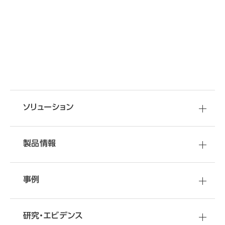
SHARE
移転・改装など
資料
ダウンロード
空間づくりのご相談
オフィスづくりに役立つ
ソリューション
さまざまな情報をご提供しています
オフィス移転・改善のことなら
オカムラへ
製品情報
事例
研究・エビデンス