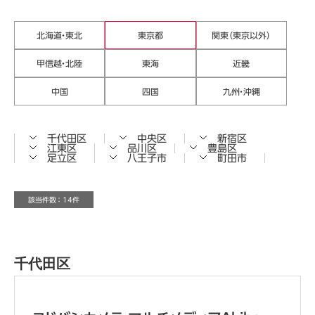
北海道・東北
東京都
関東（東京以外）
甲信越・北陸
東海
近畿
中国
四国
九州・沖縄
千代田区
中央区
新宿区
江東区
品川区
豊島区
足立区
八王子市
町田市
該当件数 ： 14件
千代田区