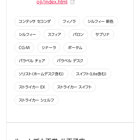
oji/index.html
abcdefghijklmnopqrstuvwxyzABCDEFGHIJKLMNOPQRSTUVWXYZ0123456789、。，．：；？！゛゜´｀¨＾￣＿ヽヾゝゞ〃仝々〆〇―‐／＼～∥｜…‥‘’“”（）〔〕［］｛｝〈〉《》「」『』【】＋－±×÷＝≠＜＞≦≧∞∴♂♀°′″℃￥＄￠￡％＃＆＊＠§☆★○●◎◇◆□■△▲▽▼※〒→←↑↓〓∈∋⊆⊇⊂⊃∪∩∧∨￢⇒⇔∀∃∠⊥⌒∂∇≡≒≪≫√∽∝∵∫∬Å‰♯♭♪†‡¶◯0123456789ＡＢＣＤＥＦＧＨＩＪＫＬＭＮＯＰＱＲＳＴＵＶＷＸＹＺａｂｃｄｅｆｇｈｉｊｋｌｍｎｏｐｑｒｓｔｕｖｗｘｙｚぁあぃいぅうぇえぉおかがきぎくぐけげこごさざしじすずせぜそぞただちぢっつづてでとどなにぬねのはばぱひびぴふぶぷへべぺほぼぽまみむめもゃやゅゆょよらりるれろゎわゐゑをんァアィイゥウェエォオカガキギクグケゲコゴサザシジスズセゼソゾタダチヂッツヅテデトドナニヌネノハバパヒビピフブプヘベペホボポマミムメモャヤュユョヨラリルレロヮワヰヱヲンヴヵヶΑΒΓΔΕΖΗΘΙΚΛΜΝΞΟΠΡΣΤΥΦΧΨΩαβγδεζηθικλμνξοπρστυφχψωАБВГДЕЁЖЗИЙКЛМНОПРСТУФХЦЧШЩЪЫЬЭЮЯабвгдеёжзийклмнопрстуфхцчшщъыьэюя─│┌┐┘└├┬┤┴┼━┃┏┓┛┗┣┳┫┻╋┠┯┨┷┿┝┰┥┸╂①②③④⑤⑥⑦⑧⑨⑩⑪⑫⑬⑭⑮⑯⑰⑱⑲⑳ⅠⅡⅢⅣⅤⅥⅦⅧⅨⅩ㍉㌔㌢㍍㌘㌧㌃㌶㍑㍗㌍㌦㌣㌫㍊㌻㎜㎝㎞㎎㎏㏄㎡㍻〝〟№㏍℡㊤㊥㊦㊧㊨㈱㈲㈹㍾㍽㍼≒≡∫∮∑√⊥∠∟⊿∵∩∪亜唖娃阿哀愛挨姶逢葵茜穐悪握渥旭葦芦鯵梓圧斡扱宛姐虻飴絢綾鮎或粟袷安庵按暗案闇鞍杏以伊位依偉囲夷委威尉惟意慰易椅為畏異移維緯胃萎衣謂違遺医井亥域育郁磯一壱溢逸稲茨芋鰯允印咽員因姻引飲淫胤蔭院陰隠韻吋右宇烏羽迂雨卯鵜窺丑碓臼渦嘘唄欝蔚鰻姥厩浦瓜閏噂云運雲荏餌叡営嬰影映曳栄永泳洩瑛盈穎頴英衛詠鋭液疫益駅悦謁越閲榎厭円園堰奄宴延怨掩援沿演炎焔煙燕猿縁艶苑薗遠鉛鴛塩於汚甥凹央奥往応押旺横欧殴王翁襖鴬鴎黄岡沖荻億屋憶臆桶牡乙俺卸恩温穏音下化仮何伽価佳加可嘉夏嫁家寡科暇果架歌河火珂禍禾稼箇花苛茄荷華菓蝦課嘩貨迦過霞蚊俄峨我牙画臥芽蛾賀雅餓駕介会解回塊壊廻快怪悔恢懐戒拐改魁晦械海灰界皆絵芥蟹開階貝凱劾外咳害崖慨概涯碍蓋街該鎧骸浬馨蛙垣柿蛎鈎劃嚇各廓拡撹格核殻獲確穫覚角赫較郭閣隔革学岳楽額顎掛笠樫橿梶鰍潟割喝恰括活渇滑葛褐轄且鰹叶椛樺鞄株兜竃蒲釜鎌噛鴨栢茅萱粥刈苅瓦乾侃冠寒刊勘勧巻喚堪姦完官寛干幹患感慣憾換敢柑桓棺款歓汗漢澗潅環甘監看竿管簡緩缶翰肝艦莞観諌貫還鑑間閑関陥韓館舘丸含岸巌玩癌眼岩翫贋雁頑顔願企伎危喜器基奇嬉寄岐希幾忌揮机旗既期棋棄機帰毅気汽畿祈季稀紀徽規記貴起軌輝飢騎鬼亀偽儀妓宜戯技擬欺犠疑祇義蟻誼議掬菊鞠吉吃喫桔橘詰砧杵黍却客脚虐逆丘久仇休及吸宮弓急救朽求汲泣灸球究窮笈級糾給旧牛去居巨拒拠挙渠虚許距鋸漁禦魚亨享京供侠僑兇競共凶協匡卿叫喬境峡強彊怯恐恭挟教橋況狂狭矯胸脅興蕎郷鏡響饗驚仰凝尭暁業局曲極玉桐粁僅勤均巾錦斤欣欽琴禁禽筋緊芹菌衿襟謹近金吟銀九倶句区狗玖矩苦躯駆駈駒具愚虞喰空偶寓遇隅串櫛釧屑屈掘窟沓靴轡窪熊隈粂栗繰桑鍬勲君薫訓群軍郡卦袈祁係傾刑兄啓圭珪型契形径恵慶慧憩掲携敬景桂渓畦稽系経継繋罫茎荊蛍計詣警軽頚鶏芸迎鯨劇戟撃激隙桁傑欠決潔穴結血訣月件倹倦健兼券剣喧圏堅嫌建憲懸拳捲検権牽犬献研硯絹県肩見謙賢軒遣鍵険顕験鹸元原厳幻弦減源玄現絃舷言諺限乎個古呼固姑孤己庫弧戸故枯湖狐糊袴股胡菰虎誇跨鈷雇顧鼓五互伍午呉吾娯後御悟梧檎瑚碁語誤護醐乞鯉交佼侯候倖光公功効勾厚口向后喉坑垢好孔孝宏工巧巷幸広庚康弘恒慌抗拘控攻昂晃更杭校梗構江洪浩港溝甲皇硬稿糠紅紘絞綱耕考肯肱腔膏航荒行衡講貢購郊酵鉱砿鋼閤降項香高鴻剛劫号合壕拷濠豪轟麹克刻告国穀酷鵠黒獄漉腰甑忽惚骨狛込此頃今困坤墾婚恨懇昏昆根梱混痕紺艮魂些佐叉唆嵯左差査沙瑳砂詐鎖裟坐座挫債催再最哉塞妻宰彩才採栽歳済災采犀砕砦祭斎細菜裁載際剤在材罪財冴坂阪堺榊肴咲崎埼碕鷺作削咋搾昨朔柵窄策索錯桜鮭笹匙冊刷察拶撮擦札殺薩雑皐鯖捌錆鮫皿晒三傘参山惨撒散桟燦珊産算纂蚕讃賛酸餐斬暫残仕仔伺使刺司史嗣四士始姉姿子屍市師志思指支孜斯施旨枝止死氏獅祉私糸紙紫肢脂至視詞詩試誌諮資賜雌飼歯事似侍児字寺慈持時次滋治爾璽痔磁示而耳自蒔辞汐鹿式識鴫竺軸宍雫七叱執失嫉室悉湿漆疾質実蔀篠偲柴芝屡蕊縞舎写射捨赦斜煮社紗者謝車遮蛇邪借勺尺杓灼爵酌釈錫若寂弱惹主取守手朱殊狩珠種腫趣酒首儒受呪寿授樹綬需囚収周宗就州修愁拾洲秀秋終繍習臭舟蒐衆襲讐蹴輯週酋酬集醜什住充十従戎柔汁渋獣縦重銃叔夙宿淑祝縮粛塾熟出術述俊峻春瞬竣舜駿准循旬楯殉淳準潤盾純巡遵醇順処初所暑曙渚庶緒署書薯藷諸助叙女序徐恕鋤除傷償勝匠升召哨商唱嘗奨妾娼宵将小少尚庄床廠彰承抄招掌捷昇昌昭晶松梢樟樵沼消渉湘焼焦照症省硝礁祥称章笑粧紹肖菖蒋蕉衝裳訟証詔詳象賞醤鉦鍾鐘障鞘上丈丞乗冗剰城場壌嬢常情擾条杖浄状畳穣蒸譲醸錠嘱埴飾拭植殖燭織職色触食蝕辱尻伸信侵唇娠寝審心慎振新晋森榛浸深申疹真神秦紳臣芯薪親診身辛進針震人仁刃塵壬尋甚尽腎訊迅陣靭笥諏須酢図厨逗吹垂帥推水炊睡粋翠衰遂酔錐錘随瑞髄崇嵩数枢趨雛据杉椙菅頗雀裾澄摺寸世瀬畝是凄制勢姓征性成政整星晴棲栖正清牲生盛精聖声製西誠誓請逝醒青静斉税脆隻席惜戚斥昔析石積籍績脊責赤跡蹟碩切拙接摂折設窃節説雪絶舌蝉仙先千占宣専尖川戦扇撰栓栴泉浅洗染潜煎煽旋穿箭線繊羨腺舛船薦詮賎践選遷銭銑閃鮮前善漸然全禅繕膳糎噌塑岨措曾曽楚狙疏疎礎祖租粗素組蘇訴阻遡鼠僧創双叢倉喪壮奏爽宋層匝惣想捜掃挿掻操早曹巣槍槽漕燥争痩相窓糟総綜聡草荘葬蒼藻装走送遭鎗霜騒像増憎臓蔵贈造促側則即息捉束測足速俗属賊族続卒袖其揃存孫尊損村遜他多太汰詑唾堕妥惰打柁舵楕陀駄騨体堆対耐岱帯待怠態戴替泰滞胎腿苔袋貸退逮隊黛鯛代台大第醍題鷹滝瀧卓啄宅托択拓沢濯琢託鐸濁諾茸凧蛸只叩但達辰奪脱巽竪辿棚谷狸鱈樽誰丹単嘆坦担探旦歎淡湛炭短端箪綻耽胆蛋誕鍛団壇弾断暖檀段男談値知地弛恥智池痴稚置致蜘遅馳築畜竹筑蓄逐秩窒茶嫡着中仲宙忠抽昼柱注虫衷註酎鋳駐樗瀦猪苧著貯丁兆凋喋寵帖帳庁弔張彫徴懲挑暢朝潮牒町眺聴脹腸蝶調諜超跳銚長頂鳥勅捗直朕沈珍賃鎮陳津墜椎槌追鎚痛通塚栂掴槻佃漬柘辻蔦綴鍔椿潰坪壷嬬紬爪吊釣鶴亭低停偵剃貞呈堤定帝底庭廷弟悌抵挺提梯汀碇禎程締艇訂諦蹄逓邸鄭釘鼎泥摘擢敵滴的笛適鏑溺哲徹撤轍迭鉄典填天展店添纏甜貼転顛点伝殿澱田電兎吐堵塗妬屠徒斗杜渡登菟賭途都鍍砥砺努度土奴怒倒党冬凍刀唐塔塘套宕島嶋悼投搭東桃梼棟盗淘湯涛灯燈当痘祷等答筒糖統到董蕩藤討謄豆踏逃透鐙陶頭騰闘働動同堂導憧撞洞瞳童胴萄道銅峠鴇匿得徳涜特督禿篤毒独読栃橡凸突椴届鳶苫寅酉瀞噸屯惇敦沌豚遁頓呑曇鈍奈那内乍凪薙謎灘捺鍋楢馴縄畷南楠軟難汝二尼弐迩匂賑肉虹廿日乳入如尿韮任妊忍認濡禰祢寧葱猫熱年念捻撚燃粘乃廼之埜嚢悩濃納能脳膿農覗蚤巴把播覇杷波派琶破婆罵芭馬俳廃拝排敗杯盃牌背肺輩配倍培媒梅楳煤狽買売賠陪這蝿秤矧萩伯剥博拍柏泊白箔粕舶薄迫曝漠爆縛莫駁麦函箱硲箸肇筈櫨幡肌畑畠八鉢溌発醗髪伐罰抜筏閥鳩噺塙蛤隼伴判半反叛帆搬斑板氾汎版犯班畔繁般藩販範釆煩頒飯挽晩番盤磐蕃蛮匪卑否妃庇彼悲扉批披斐比泌疲皮碑秘緋罷肥被誹費避非飛樋簸備尾微枇毘琵眉美鼻柊稗匹疋髭彦膝菱肘弼必畢筆逼桧姫媛紐百謬俵彪標氷漂瓢票表評豹廟描病秒苗錨鋲蒜蛭鰭品彬斌浜瀕貧賓頻敏瓶不付埠夫婦富冨布府怖扶敷斧普浮父符腐膚芙譜負賦赴阜附侮撫武舞葡蕪部封楓風葺蕗伏副復幅服福腹複覆淵弗払沸仏物鮒分吻噴墳憤扮焚奮粉糞紛雰文聞丙併兵塀幣平弊柄並蔽閉陛米頁僻壁癖碧別瞥蔑箆偏変片篇編辺返遍便勉娩弁鞭保舗鋪圃捕歩甫補輔穂募墓慕戊暮母簿菩倣俸包呆報奉宝峰峯崩庖抱捧放方朋法泡烹砲縫胞芳萌蓬蜂褒訪豊邦鋒飽鳳鵬乏亡傍剖坊妨帽忘忙房暴望某棒冒紡肪膨謀貌貿鉾防吠頬北僕卜墨撲朴牧睦穆釦勃没殆堀幌奔本翻凡盆摩磨魔麻埋妹昧枚毎哩槙幕膜枕鮪柾鱒桝亦俣又抹末沫迄侭繭麿万慢満漫蔓味未魅巳箕岬密蜜湊蓑稔脈妙粍民眠務夢無牟矛霧鵡椋婿娘冥名命明盟迷銘鳴姪牝滅免棉綿緬面麺摸模茂妄孟毛猛盲網耗蒙儲木黙目杢勿餅尤戻籾貰問悶紋門匁也冶夜爺耶野弥矢厄役約薬訳躍靖柳薮鑓愉愈油癒諭輸唯佑優勇友宥幽悠憂揖有柚湧涌猶猷由祐裕誘遊邑郵雄融夕予余与誉輿預傭幼妖容庸揚揺擁曜楊様洋溶熔用窯羊耀葉蓉要謡踊遥陽養慾抑欲沃浴翌翼淀羅螺裸来莱頼雷洛絡落酪乱卵嵐欄濫藍蘭覧利吏履李梨理璃痢裏裡里離陸律率立葎掠略劉流溜琉留硫粒隆竜龍侶慮旅虜了亮僚両凌寮料梁涼猟療瞭稜糧良諒遼量陵領力緑倫厘林淋燐琳臨輪隣鱗麟瑠塁涙累類令伶例冷励嶺怜玲礼苓鈴隷零霊麗齢暦歴列劣烈裂廉恋憐漣煉簾練聯蓮連錬呂魯櫓炉賂路露労婁廊弄朗楼榔浪漏牢狼篭老聾蝋郎六麓禄肋録論倭和話歪賄脇惑枠鷲亙亘鰐詫藁蕨椀湾碗腕弌丐丕个丱丶丼丿乂乖乘亂亅豫亊舒弍于亞亟亠亢亰亳亶从仍仄仆仂仗仞仭仟价伉佚估佛佝佗佇佶侈侏侘佻佩佰侑佯來侖儘俔俟俎俘俛俑俚俐俤俥倚倨倔倪倥倅伜俶倡倩倬俾俯們倆偃假會偕偐偈做偖偬偸傀傚傅傴傲僉僊傳僂僖僞僥僭僣僮價僵儉儁儂儖儕儔儚儡儺儷儼儻儿兀兒兌兔兢竸兩兪兮冀冂囘册冉冏冑冓冕冖冤冦冢冩冪冫决冱冲冰况冽凅凉凛几處凩凭凰凵凾刄刋刔刎刧刪刮刳刹剏剄剋剌剞剔剪剴剩剳剿剽劍劔劒剱劈劑辨辧劬劭劼劵勁勍勗勞勣勦飭勠勳勵勸勹匆匈甸匍匐匏匕匚匣匯匱匳匸區卆卅丗卉卍凖卞卩卮夘卻卷厂厖厠厦厥厮厰厶參簒雙叟曼燮叮叨叭叺吁吽呀听吭吼吮吶吩吝呎咏呵咎呟呱呷呰咒呻咀呶咄咐咆哇咢咸咥咬哄哈咨咫哂咤咾咼哘哥哦唏唔哽哮哭哺哢唹啀啣啌售啜啅啖啗唸唳啝喙喀咯喊喟啻啾喘喞單啼喃喩喇喨嗚嗅嗟嗄嗜嗤嗔嘔嗷嘖嗾嗽嘛嗹噎噐營嘴嘶嘲嘸噫噤嘯噬噪嚆嚀嚊嚠嚔嚏嚥嚮嚶嚴囂嚼囁囃囀囈囎囑囓囗囮囹圀囿圄圉圈國圍圓團圖嗇圜圦圷圸坎圻址坏坩埀垈坡坿垉垓垠垳垤垪垰埃埆埔埒埓堊埖埣堋堙堝塲堡塢塋塰毀塒堽塹墅墹墟墫墺壞墻墸墮壅壓壑壗壙壘壥壜壤壟壯壺壹壻壼壽夂夊夐夛梦夥夬夭夲夸夾竒奕奐奎奚奘奢奠奧奬奩奸妁妝佞侫妣妲姆姨姜妍姙姚娥娟娑娜娉娚婀婬婉娵娶婢婪媚媼媾嫋嫂媽嫣嫗嫦嫩嫖嫺嫻嬌嬋嬖嬲嫐嬪嬶嬾孃孅孀孑孕孚孛孥孩孰孳孵學斈孺宀它宦宸寃寇寉寔寐寤實寢寞寥寫寰寶寳尅將專對尓尠尢尨尸尹屁屆屎屓屐屏孱屬屮乢屶屹岌岑岔妛岫岻岶岼岷峅岾峇峙峩峽峺峭嶌峪崋崕崗嵜崟崛崑崔崢崚崙崘嵌嵒嵎嵋嵬嵳嵶嶇嶄嶂嶢嶝嶬嶮嶽嶐嶷嶼巉巍巓巒巖巛巫已巵帋帚帙帑帛帶帷幄幃幀幎幗幔幟幢幤幇幵并幺麼广庠廁廂廈廐廏廖廣廝廚廛廢廡廨廩廬廱廳廰廴廸廾弃弉彝彜弋弑弖弩弭弸彁彈彌彎弯彑彖彗彙彡彭彳彷徃徂彿徊很徑徇從徙徘徠徨徭徼忖忻忤忸忱忝悳忿怡恠怙怐怩怎怱怛怕怫怦怏怺恚恁恪恷恟恊恆恍恣恃恤恂恬恫恙悁悍惧悃悚悄悛悖悗悒悧悋惡悸惠惓悴忰悽惆悵惘慍愕愆惶惷愀惴惺愃愡惻惱愍愎慇愾愨愧慊愿愼愬愴愽慂慄慳慷慘慙慚慫慴慯慥慱慟慝慓慵憙憖憇憬憔憚憊憑憫憮懌懊應懷懈懃懆憺懋罹懍懦懣懶懺懴懿懽懼懾戀戈戉戍戌戔戛戞戡截戮戰戲戳扁扎扞扣扛扠扨扼抂抉找抒抓抖拔抃抔拗拑抻拏拿拆擔拈拜拌拊拂拇抛拉挌拮拱挧挂挈拯拵捐挾捍搜捏掖掎掀掫捶掣掏掉掟掵捫捩掾揩揀揆揣揉插揶揄搖搴搆搓搦搶攝搗搨搏摧摯摶摎攪撕撓撥撩撈撼據擒擅擇撻擘擂擱擧舉擠擡抬擣擯攬擶擴擲擺攀擽攘攜攅攤攣攫攴攵攷收攸畋效敖敕敍敘敞敝敲數斂斃變斛斟斫斷旃旆旁旄旌旒旛旙无旡旱杲昊昃旻杳昵昶昴昜晏晄晉晁晞晝晤晧晨晟晢晰暃暈暎暉暄暘暝曁暹曉暾暼曄暸曖曚曠昿曦曩曰曵曷朏朖朞朦朧霸朮朿朶杁朸朷杆杞杠杙杣杤枉杰枩杼杪枌枋枦枡枅枷柯枴柬枳柩枸柤柞柝柢柮枹柎柆柧檜栞框栩桀桍栲桎梳栫桙档桷桿梟梏梭梔條梛梃檮梹桴梵梠梺椏梍桾椁棊椈棘椢椦棡椌棍棔棧棕椶椒椄棗棣椥棹棠棯椨椪椚椣椡棆楹楷楜楸楫楔楾楮椹楴椽楙椰楡楞楝榁楪榲榮槐榿槁槓榾槎寨槊槝榻槃榧樮榑榠榜榕榴槞槨樂樛槿權槹槲槧樅榱樞槭樔槫樊樒櫁樣樓橄樌橲樶橸橇橢橙橦橈樸樢檐檍檠檄檢檣檗蘗檻櫃櫂檸檳檬櫞櫑櫟檪櫚櫪櫻欅蘖櫺欒欖鬱欟欸欷盜欹飮歇歃歉歐歙歔歛歟歡歸歹歿殀殄殃殍殘殕殞殤殪殫殯殲殱殳殷殼毆毋毓毟毬毫毳毯麾氈氓气氛氤氣汞汕汢汪沂沍沚沁沛汾汨汳沒沐泄泱泓沽泗泅泝沮沱沾沺泛泯泙泪洟衍洶洫洽洸洙洵洳洒洌浣涓浤浚浹浙涎涕濤涅淹渕渊涵淇淦涸淆淬淞淌淨淒淅淺淙淤淕淪淮渭湮渮渙湲湟渾渣湫渫湶湍渟湃渺湎渤滿渝游溂溪溘滉溷滓溽溯滄溲滔滕溏溥滂溟潁漑灌滬滸滾漿滲漱滯漲滌漾漓滷澆潺潸澁澀潯潛濳潭澂潼潘澎澑濂潦澳澣澡澤澹濆澪濟濕濬濔濘濱濮濛瀉瀋濺瀑瀁瀏濾瀛瀚潴瀝瀘瀟瀰瀾瀲灑灣炙炒炯烱炬炸炳炮烟烋烝烙焉烽焜焙煥煕熈煦煢煌煖煬熏燻熄熕熨熬燗熹熾燒燉燔燎燠燬燧燵燼燹燿爍爐爛爨爭爬爰爲爻爼爿牀牆牋牘牴牾犂犁犇犒犖犢犧犹犲狃狆狄狎狒狢狠狡狹狷倏猗猊猜猖猝猴猯猩猥猾獎獏默獗獪獨獰獸獵獻獺珈玳珎玻珀珥珮珞璢琅瑯琥珸琲琺瑕琿瑟瑙瑁瑜瑩瑰瑣瑪瑶瑾璋璞璧瓊瓏瓔珱瓠瓣瓧瓩瓮瓲瓰瓱瓸瓷甄甃甅甌甎甍甕甓甞甦甬甼畄畍畊畉畛畆畚畩畤畧畫畭畸當疆疇畴疊疉疂疔疚疝疥疣痂疳痃疵疽疸疼疱痍痊痒痙痣痞痾痿痼瘁痰痺痲痳瘋瘍瘉瘟瘧瘠瘡瘢瘤瘴瘰瘻癇癈癆癜癘癡癢癨癩癪癧癬癰癲癶癸發皀皃皈皋皎皖皓皙皚皰皴皸皹皺盂盍盖盒盞盡盥盧盪蘯盻眈眇眄眩眤眞眥眦眛眷眸睇睚睨睫睛睥睿睾睹瞎瞋瞑瞠瞞瞰瞶瞹瞿瞼瞽瞻矇矍矗矚矜矣矮矼砌砒礦砠礪硅碎硴碆硼碚碌碣碵碪碯磑磆磋磔碾碼磅磊磬磧磚磽磴礇礒礑礙礬礫祀祠祗祟祚祕祓祺祿禊禝禧齋禪禮禳禹禺秉秕秧秬秡秣稈稍稘稙稠稟禀稱稻稾稷穃穗穉穡穢穩龝穰穹穽窈窗窕窘窖窩竈窰窶竅竄窿邃竇竊竍竏竕竓站竚竝竡竢竦竭竰笂笏笊笆笳笘笙笞笵笨笶筐筺笄筍笋筌筅筵筥筴筧筰筱筬筮箝箘箟箍箜箚箋箒箏筝箙篋篁篌篏箴篆篝篩簑簔篦篥籠簀簇簓篳篷簗簍篶簣簧簪簟簷簫簽籌籃籔籏籀籐籘籟籤籖籥籬籵粃粐粤粭粢粫粡粨粳粲粱粮粹粽糀糅糂糘糒糜糢鬻糯糲糴糶糺紆紂紜紕紊絅絋紮紲紿紵絆絳絖絎絲絨絮絏絣經綉絛綏絽綛綺綮綣綵緇綽綫總綢綯緜綸綟綰緘緝緤緞緻緲緡縅縊縣縡縒縱縟縉縋縢繆繦縻縵縹繃縷縲縺繧繝繖繞繙繚繹繪繩繼繻纃緕繽辮繿纈纉續纒纐纓纔纖纎纛纜缸缺罅罌罍罎罐网罕罔罘罟罠罨罩罧罸羂羆羃羈羇羌羔羞羝羚羣羯羲羹羮羶羸譱翅翆翊翕翔翡翦翩翳翹飜耆耄耋耒耘耙耜耡耨耿耻聊聆聒聘聚聟聢聨聳聲聰聶聹聽聿肄肆肅肛肓肚肭冐肬胛胥胙胝胄胚胖脉胯胱脛脩脣脯腋隋腆脾腓腑胼腱腮腥腦腴膃膈膊膀膂膠膕膤膣腟膓膩膰膵膾膸膽臀臂膺臉臍臑臙臘臈臚臟臠臧臺臻臾舁舂舅與舊舍舐舖舩舫舸舳艀艙艘艝艚艟艤艢艨艪艫舮艱艷艸艾芍芒芫芟芻芬苡苣苟苒苴苳苺莓范苻苹苞茆苜茉苙茵茴茖茲茱荀茹荐荅茯茫茗茘莅莚莪莟莢莖茣莎莇莊荼莵荳荵莠莉莨菴萓菫菎菽萃菘萋菁菷萇菠菲萍萢萠莽萸蔆菻葭萪萼蕚蒄葷葫蒭葮蒂葩葆萬葯葹萵蓊葢蒹蒿蒟蓙蓍蒻蓚蓐蓁蓆蓖蒡蔡蓿蓴蔗蔘蔬蔟蔕蔔蓼蕀蕣蕘蕈蕁蘂蕋蕕薀薤薈薑薊薨蕭薔薛藪薇薜蕷蕾薐藉薺藏薹藐藕藝藥藜藹蘊蘓蘋藾藺蘆蘢蘚蘰蘿虍乕虔號虧虱蚓蚣蚩蚪蚋蚌蚶蚯蛄蛆蚰蛉蠣蚫蛔蛞蛩蛬蛟蛛蛯蜒蜆蜈蜀蜃蛻蜑蜉蜍蛹蜊蜴蜿蜷蜻蜥蜩蜚蝠蝟蝸蝌蝎蝴蝗蝨蝮蝙蝓蝣蝪蠅螢螟螂螯蟋螽蟀蟐雖螫蟄螳蟇蟆螻蟯蟲蟠蠏蠍蟾蟶蟷蠎蟒蠑蠖蠕蠢蠡蠱蠶蠹蠧蠻衄衂衒衙衞衢衫袁衾袞衵衽袵衲袂袗袒袮袙袢袍袤袰袿袱裃裄裔裘裙裝裹褂裼裴裨裲褄褌褊褓襃褞褥褪褫襁襄褻褶褸襌褝襠襞襦襤襭襪襯襴襷襾覃覈覊覓覘覡覩覦覬覯覲覺覽覿觀觚觜觝觧觴觸訃訖訐訌訛訝訥訶詁詛詒詆詈詼詭詬詢誅誂誄誨誡誑誥誦誚誣諄諍諂諚諫諳諧諤諱謔諠諢諷諞諛謌謇謚諡謖謐謗謠謳鞫謦謫謾謨譁譌譏譎證譖譛譚譫譟譬譯譴譽讀讌讎讒讓讖讙讚谺豁谿豈豌豎豐豕豢豬豸豺貂貉貅貊貍貎貔豼貘戝貭貪貽貲貳貮貶賈賁賤賣賚賽賺賻贄贅贊贇贏贍贐齎贓賍贔贖赧赭赱赳趁趙跂趾趺跏跚跖跌跛跋跪跫跟跣跼踈踉跿踝踞踐踟蹂踵踰踴蹊蹇蹉蹌蹐蹈蹙蹤蹠踪蹣蹕蹶蹲蹼躁躇躅躄躋躊躓躑躔躙躪躡躬躰軆躱躾軅軈軋軛軣軼軻軫軾輊輅輕輒輙輓輜輟輛輌輦輳輻輹轅轂輾轌轉轆轎轗轜轢轣轤辜辟辣辭辯辷迚迥迢迪迯邇迴逅迹迺逑逕逡逍逞逖逋逧逶逵逹迸遏遐遑遒逎遉逾遖遘遞遨遯遶隨遲邂遽邁邀邊邉邏邨邯邱邵郢郤扈郛鄂鄒鄙鄲鄰酊酖酘酣酥酩酳酲醋醉醂醢醫醯醪醵醴醺釀釁釉釋釐釖釟釡釛釼釵釶鈞釿鈔鈬鈕鈑鉞鉗鉅鉉鉤鉈銕鈿鉋鉐銜銖銓銛鉚鋏銹銷鋩錏鋺鍄錮錙錢錚錣錺錵錻鍜鍠鍼鍮鍖鎰鎬鎭鎔鎹鏖鏗鏨鏥鏘鏃鏝鏐鏈鏤鐚鐔鐓鐃鐇鐐鐶鐫鐵鐡鐺鑁鑒鑄鑛鑠鑢鑞鑪鈩鑰鑵鑷鑽鑚鑼鑾钁鑿閂閇閊閔閖閘閙閠閨閧閭閼閻閹閾闊濶闃闍闌闕闔闖關闡闥闢阡阨阮阯陂陌陏陋陷陜陞陝陟陦陲陬隍隘隕隗險隧隱隲隰隴隶隸隹雎雋雉雍襍雜霍雕雹霄霆霈霓霎霑霏霖霙霤霪霰霹霽霾靄靆靈靂靉靜靠靤靦靨勒靫靱靹鞅靼鞁靺鞆鞋鞏鞐鞜鞨鞦鞣鞳鞴韃韆韈韋韜韭齏韲竟韶韵頏頌頸頤頡頷頽顆顏顋顫顯顰顱顴顳颪颯颱颶飄飃飆飩飫餃餉餒餔餘餡餝餞餤餠餬餮餽餾饂饉饅饐饋饑饒饌饕馗馘馥馭馮馼駟駛駝駘駑駭駮駱駲駻駸騁騏騅駢騙騫騷驅驂驀驃騾驕驍驛驗驟驢驥驤驩驫驪骭骰骼髀髏髑髓體髞髟髢髣髦髯髫髮髴髱髷髻鬆鬘鬚鬟鬢鬣鬥鬧鬨鬩鬪鬮鬯鬲魄魃魏魍魎魑魘魴鮓鮃鮑鮖鮗鮟鮠鮨鮴鯀鯊鮹鯆鯏鯑鯒鯣鯢鯤鯔鯡鰺鯲鯱鯰鰕鰔鰉鰓鰌鰆鰈鰒鰊鰄鰮鰛鰥鰤鰡鰰鱇鰲鱆鰾鱚鱠鱧鱶鱸鳧鳬鳰鴉鴈鳫鴃鴆鴪鴦鶯鴣鴟鵄鴕鴒鵁鴿鴾鵆鵈鵝鵞鵤鵑鵐鵙鵲鶉鶇鶫鵯鵺鶚鶤鶩鶲鷄鷁鶻鶸鶺鷆鷏鷂鷙鷓鷸鷦鷭鷯鷽鸚鸛鸞鹵鹹鹽麁麈麋麌麒麕麑麝麥麩麸麪麭靡黌黎黏黐黔黜點黝黠黥黨黯黴黶黷黹黻黼黽鼇鼈皷鼕鼡鼬鼾齊齒齔齣齟齠齡齦齧齬齪齷齲齶龕龜龠堯槇遙瑤凜熙
コンテッサ セコンダ
フィノラ
シルフィー 新色
シルフィー
スフィア
バロン
サブリナ
CG-M
シナーラ
ポータム
パラベル チェア
パラベル デスク
ソリスト（ホームデスク含む）
スイフト（Lite含む）
ストライカー EX
ストライカー スイフト
ストライカー シェルフ