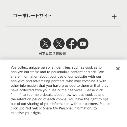
コーポレートサイト
日本公式
企業広報
We collect unique personal identifiers such as cookies to
analyze our traffic and to personalize content and ads. We
share information about your use of our website with our
株式会社オカムラ
analytics and advertising partners, who may combine it with
other information that you have provided to them or that they
have collected from your use of their services. Please click
"
here
" to see more details about how we use cookies and
the retention period of each cookie. You have the right to opt
ウェブサイトのご利用について
out of our sharing of your information with our partners. Please
click [Do Not Sell or Share My Personal Information] to
プライバシーポリシー
exercise your right.
Privacy Policy
Change your sell or share preference