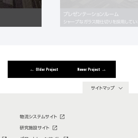
プレゼンテーションルーム
シャープなガラス間仕切りを採用してい
Older Project
Newer Project
サイトマップ
物流システムサイト
研究施設サイト