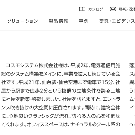
カタログ
移転・改
ソリューション
製品情報
事例
研究・エビデン
コスモシステム株式会社様は、平成2年、電気通信用施
落着いたインテリアで、北側窓からの柔らかな光がオフィ
設のシステム構築をメインに、事業を拡大し続けている会
ス全体を明るく照らしています。会議室は、各部屋ごとに
社です。平成21年、仙台駅・仙台空港まで電車で15分、社
異なったインテリアで、目的に応じて使うことが出来るよ
屋から駅まで徒歩2分という抜群の立地条件を誇る土地
うになっています。食事をするときのコミュニティールー
に社屋を新築・移転しました。社屋を訪れますと、エントラ
ムやルーフガーデン、本の閲覧や音楽を聴いたりするラ
ンス吹き抜けの大空間に圧倒されます。同時に、建物全体
イブラリー、ちょっとした休憩やi-smoking併設のレストコ
に、心地良いクラッシックが流れ、訪れる人の心を和ませ
ーナーと、ワーカーが選んで利用できる。そんな空間にな
てくれます。オフィススペースは、ナチュラル＆クール系の
っ