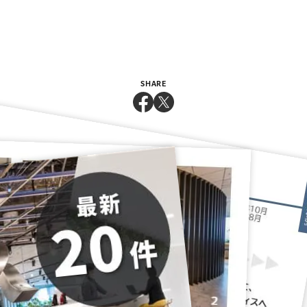
SHARE
Relative Projects
特殊電極株式会社 様
オカムラ 『CO-EN
株式会社高知新聞社 様
LABO（こうえんらぼ）』