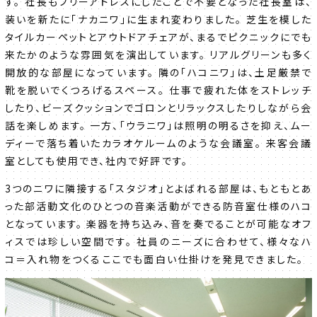
す。 社長もフリーアドレスにしたことで不要となった社長室は、
装いを新たに「ナカニワ」に生まれ変わりました。 芝生を模した
タイルカーペットとアウトドアチェアが、まるでピクニックにでも
来たかのような雰囲気を演出しています。 リアルグリーンも多く
開放的な部屋になっています。 隣の「ハコニワ」は、土足厳禁で
靴を脱いでくつろげるスペース。 仕事で疲れた体をストレッチ
したり、ビーズクッションでゴロンとリラックスしたりしながら会
話を楽しめます。 一方、「ウラニワ」は照明の明るさを抑え、ムー
ディーで落ち着いたカラオケルームのような会議室。 来客会議
室としても使用でき、社内で好評です。
3つのニワに隣接する「スタジオ」とよばれる部屋は、もともとあ
った部活動文化のひとつの音楽活動ができる防音室仕様のハコ
となっています。 楽器を持ち込み、音を奏でることが可能なオフ
ィスでは珍しい空間です。 社員のニーズに合わせて、様々なハ
コ＝入れ物をつくる――ここでも面白い仕掛けを発見できました。