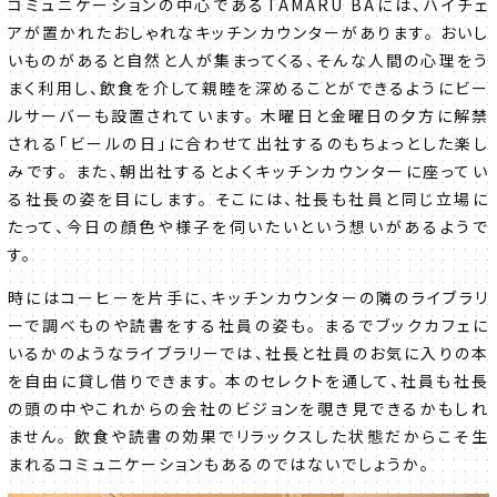
コミュニケーションの中心であるTAMARU BAには、ハイチェ
アが置かれたおしゃれなキッチンカウンターがあります。 おいし
いものがあると自然と人が集まってくる、そんな人間の心理をう
まく利用し、飲食を介して親睦を深めることができるようにビー
ルサーバーも設置されています。 木曜日と金曜日の夕方に解禁
される「ビールの日」に合わせて出社するのもちょっとした楽し
みです。 また、朝出社するとよくキッチンカウンターに座ってい
る社長の姿を目にします。 そこには、社長も社員と同じ立場に
たって、今日の顔色や様子を伺いたいという想いがあるようで
す。
時にはコーヒーを片手に、キッチンカウンターの隣のライブラリ
ーで調べものや読書をする社員の姿も。 まるでブックカフェに
いるかのようなライブラリーでは、社長と社員のお気に入りの本
を自由に貸し借りできます。 本のセレクトを通して、社員も社長
の頭の中やこれからの会社のビジョンを覗き見できるかもしれ
ません。 飲食や読書の効果でリラックスした状態だからこそ生
まれるコミュニケーションもあるのではないでしょうか。