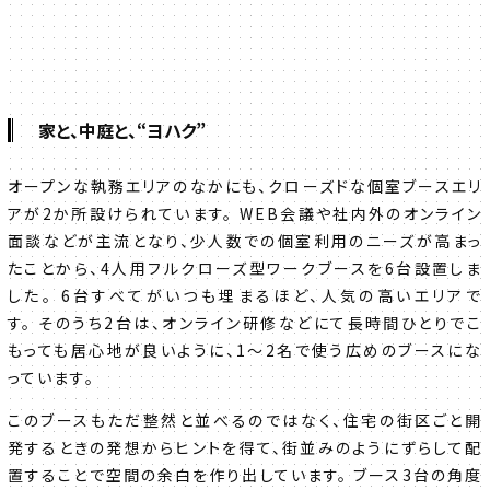
家と、中庭と、“ヨハク”
オープンな執務エリアのなかにも、クローズドな個室ブースエリ
アが2か所設けられています。 WEB会議や社内外のオンライン
面談などが主流となり、少人数での個室利用のニーズが高まっ
たことから、4人用フルクローズ型ワークブースを6台設置しま
した。 6台すべてがいつも埋まるほど、人気の高いエリアで
す。 そのうち2台は、オンライン研修などにて長時間ひとりでこ
もっても居心地が良いように、1～2名で使う広めのブースにな
っています。
このブースもただ整然と並べるのではなく、住宅の街区ごと開
発するときの発想からヒントを得て、街並みのようにずらして配
置することで空間の余白を作り出しています。 ブース3台の角度