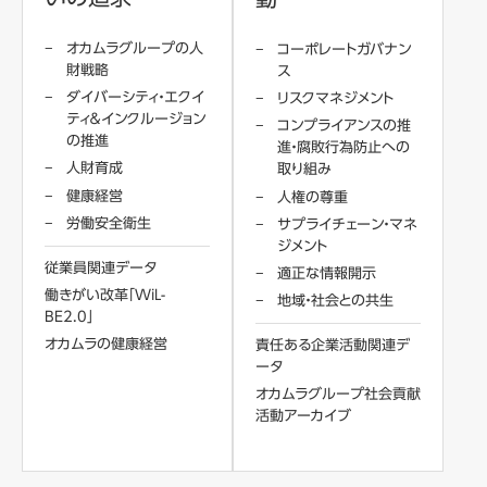
オカムラグループの人
コーポレートガバナン
財戦略
ス
ダイバーシティ・エクイ
リスクマネジメント
ティ＆インクルージョン
コンプライアンスの推
の推進
進・腐敗行為防止への
人財育成
取り組み
健康経営
人権の尊重
労働安全衛生
サプライチェーン・マネ
ジメント
従業員関連データ
適正な情報開示
働きがい改革「WiL-
地域・社会との共生
BE2.0」
オカムラの健康経営
責任ある企業活動関連デ
ータ
オカムラグループ社会貢献
活動アーカイブ