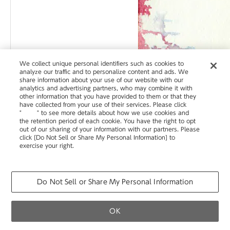
We collect unique personal identifiers such as cookies to
analyze our traffic and to personalize content and ads. We
share information about your use of our website with our
analytics and advertising partners, who may combine it with
other information that you have provided to them or that they
have collected from your use of their services. Please click
"
here
" to see more details about how we use cookies and
the retention period of each cookie. You have the right to opt
out of our sharing of your information with our partners. Please
click [Do Not Sell or Share My Personal Information] to
exercise your right.
Privacy Policy
Change your sell or share preference
Do Not Sell or Share My Personal Information
OK
お問い合わせ
個人のお客さま