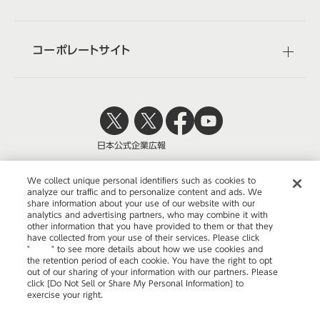
コーポレートサイト
日本公式
企業広報
We collect unique personal identifiers such as cookies to
analyze our traffic and to personalize content and ads. We
share information about your use of our website with our
株式会社オカムラ
analytics and advertising partners, who may combine it with
other information that you have provided to them or that they
have collected from your use of their services. Please click
"
here
" to see more details about how we use cookies and
the retention period of each cookie. You have the right to opt
ウェブサイトのご利用について
out of our sharing of your information with our partners. Please
click [Do Not Sell or Share My Personal Information] to
プライバシーポリシー
exercise your right.
Privacy Policy
Change your sell or share preference