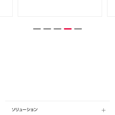
SHARE
移転・改装など
資料
ダウンロード
空間づくりのご相談
オフィスづくりに役立つ
ソリューション
さまざまな情報をご提供しています
オフィス移転・改善のことなら
オカムラへ