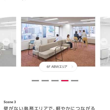
abcdefghijklmnopqrstuvwxyzABCDEFGHIJKLMNOPQRSTUVWXYZ0123456789、。，．：；？！゛゜´｀¨＾￣＿ヽヾゝゞ〃仝々〆〇―‐／＼～∥｜…‥‘’“”（）〔〕［］｛｝〈〉《》「」『』【】＋－±×÷＝≠＜＞≦≧∞∴♂♀°′″℃￥＄￠￡％＃＆＊＠§☆★○●◎◇◆□■△▲▽▼※〒→←↑↓〓∈∋⊆⊇⊂⊃∪∩∧∨￢⇒⇔∀∃∠⊥⌒∂∇≡≒≪≫√∽∝∵∫∬Å‰♯♭♪†‡¶◯0123456789ＡＢＣＤＥＦＧＨＩＪＫＬＭＮＯＰＱＲＳＴＵＶＷＸＹＺａｂｃｄｅｆｇｈｉｊｋｌｍｎｏｐｑｒｓｔｕｖｗｘｙｚぁあぃいぅうぇえぉおかがきぎくぐけげこごさざしじすずせぜそぞただちぢっつづてでとどなにぬねのはばぱひびぴふぶぷへべぺほぼぽまみむめもゃやゅゆょよらりるれろゎわゐゑをんァアィイゥウェエォオカガキギクグケゲコゴサザシジスズセゼソゾタダチヂッツヅテデトドナニヌネノハバパヒビピフブプヘベペホボポマミムメモャヤュユョヨラリルレロヮワヰヱヲンヴヵヶΑΒΓΔΕΖΗΘΙΚΛΜΝΞΟΠΡΣΤΥΦΧΨΩαβγδεζηθικλμνξοπρστυφχψωАБВГДЕЁЖЗИЙКЛМНОПРСТУФХЦЧШЩЪЫЬЭЮЯабвгдеёжзийклмнопрстуфхцчшщъыьэюя─│┌┐┘└├┬┤┴┼━┃┏┓┛┗┣┳┫┻╋┠┯┨┷┿┝┰┥┸╂①②③④⑤⑥⑦⑧⑨⑩⑪⑫⑬⑭⑮⑯⑰⑱⑲⑳ⅠⅡⅢⅣⅤⅥⅦⅧⅨⅩ㍉㌔㌢㍍㌘㌧㌃㌶㍑㍗㌍㌦㌣㌫㍊㌻㎜㎝㎞㎎㎏㏄㎡㍻〝〟№㏍℡㊤㊥㊦㊧㊨㈱㈲㈹㍾㍽㍼≒≡∫∮∑√⊥∠∟⊿∵∩∪亜唖娃阿哀愛挨姶逢葵茜穐悪握渥旭葦芦鯵梓圧斡扱宛姐虻飴絢綾鮎或粟袷安庵按暗案闇鞍杏以伊位依偉囲夷委威尉惟意慰易椅為畏異移維緯胃萎衣謂違遺医井亥域育郁磯一壱溢逸稲茨芋鰯允印咽員因姻引飲淫胤蔭院陰隠韻吋右宇烏羽迂雨卯鵜窺丑碓臼渦嘘唄欝蔚鰻姥厩浦瓜閏噂云運雲荏餌叡営嬰影映曳栄永泳洩瑛盈穎頴英衛詠鋭液疫益駅悦謁越閲榎厭円園堰奄宴延怨掩援沿演炎焔煙燕猿縁艶苑薗遠鉛鴛塩於汚甥凹央奥往応押旺横欧殴王翁襖鴬鴎黄岡沖荻億屋憶臆桶牡乙俺卸恩温穏音下化仮何伽価佳加可嘉夏嫁家寡科暇果架歌河火珂禍禾稼箇花苛茄荷華菓蝦課嘩貨迦過霞蚊俄峨我牙画臥芽蛾賀雅餓駕介会解回塊壊廻快怪悔恢懐戒拐改魁晦械海灰界皆絵芥蟹開階貝凱劾外咳害崖慨概涯碍蓋街該鎧骸浬馨蛙垣柿蛎鈎劃嚇各廓拡撹格核殻獲確穫覚角赫較郭閣隔革学岳楽額顎掛笠樫橿梶鰍潟割喝恰括活渇滑葛褐轄且鰹叶椛樺鞄株兜竃蒲釜鎌噛鴨栢茅萱粥刈苅瓦乾侃冠寒刊勘勧巻喚堪姦完官寛干幹患感慣憾換敢柑桓棺款歓汗漢澗潅環甘監看竿管簡緩缶翰肝艦莞観諌貫還鑑間閑関陥韓館舘丸含岸巌玩癌眼岩翫贋雁頑顔願企伎危喜器基奇嬉寄岐希幾忌揮机旗既期棋棄機帰毅気汽畿祈季稀紀徽規記貴起軌輝飢騎鬼亀偽儀妓宜戯技擬欺犠疑祇義蟻誼議掬菊鞠吉吃喫桔橘詰砧杵黍却客脚虐逆丘久仇休及吸宮弓急救朽求汲泣灸球究窮笈級糾給旧牛去居巨拒拠挙渠虚許距鋸漁禦魚亨享京供侠僑兇競共凶協匡卿叫喬境峡強彊怯恐恭挟教橋況狂狭矯胸脅興蕎郷鏡響饗驚仰凝尭暁業局曲極玉桐粁僅勤均巾錦斤欣欽琴禁禽筋緊芹菌衿襟謹近金吟銀九倶句区狗玖矩苦躯駆駈駒具愚虞喰空偶寓遇隅串櫛釧屑屈掘窟沓靴轡窪熊隈粂栗繰桑鍬勲君薫訓群軍郡卦袈祁係傾刑兄啓圭珪型契形径恵慶慧憩掲携敬景桂渓畦稽系経継繋罫茎荊蛍計詣警軽頚鶏芸迎鯨劇戟撃激隙桁傑欠決潔穴結血訣月件倹倦健兼券剣喧圏堅嫌建憲懸拳捲検権牽犬献研硯絹県肩見謙賢軒遣鍵険顕験鹸元原厳幻弦減源玄現絃舷言諺限乎個古呼固姑孤己庫弧戸故枯湖狐糊袴股胡菰虎誇跨鈷雇顧鼓五互伍午呉吾娯後御悟梧檎瑚碁語誤護醐乞鯉交佼侯候倖光公功効勾厚口向后喉坑垢好孔孝宏工巧巷幸広庚康弘恒慌抗拘控攻昂晃更杭校梗構江洪浩港溝甲皇硬稿糠紅紘絞綱耕考肯肱腔膏航荒行衡講貢購郊酵鉱砿鋼閤降項香高鴻剛劫号合壕拷濠豪轟麹克刻告国穀酷鵠黒獄漉腰甑忽惚骨狛込此頃今困坤墾婚恨懇昏昆根梱混痕紺艮魂些佐叉唆嵯左差査沙瑳砂詐鎖裟坐座挫債催再最哉塞妻宰彩才採栽歳済災采犀砕砦祭斎細菜裁載際剤在材罪財冴坂阪堺榊肴咲崎埼碕鷺作削咋搾昨朔柵窄策索錯桜鮭笹匙冊刷察拶撮擦札殺薩雑皐鯖捌錆鮫皿晒三傘参山惨撒散桟燦珊産算纂蚕讃賛酸餐斬暫残仕仔伺使刺司史嗣四士始姉姿子屍市師志思指支孜斯施旨枝止死氏獅祉私糸紙紫肢脂至視詞詩試誌諮資賜雌飼歯事似侍児字寺慈持時次滋治爾璽痔磁示而耳自蒔辞汐鹿式識鴫竺軸宍雫七叱執失嫉室悉湿漆疾質実蔀篠偲柴芝屡蕊縞舎写射捨赦斜煮社紗者謝車遮蛇邪借勺尺杓灼爵酌釈錫若寂弱惹主取守手朱殊狩珠種腫趣酒首儒受呪寿授樹綬需囚収周宗就州修愁拾洲秀秋終繍習臭舟蒐衆襲讐蹴輯週酋酬集醜什住充十従戎柔汁渋獣縦重銃叔夙宿淑祝縮粛塾熟出術述俊峻春瞬竣舜駿准循旬楯殉淳準潤盾純巡遵醇順処初所暑曙渚庶緒署書薯藷諸助叙女序徐恕鋤除傷償勝匠升召哨商唱嘗奨妾娼宵将小少尚庄床廠彰承抄招掌捷昇昌昭晶松梢樟樵沼消渉湘焼焦照症省硝礁祥称章笑粧紹肖菖蒋蕉衝裳訟証詔詳象賞醤鉦鍾鐘障鞘上丈丞乗冗剰城場壌嬢常情擾条杖浄状畳穣蒸譲醸錠嘱埴飾拭植殖燭織職色触食蝕辱尻伸信侵唇娠寝審心慎振新晋森榛浸深申疹真神秦紳臣芯薪親診身辛進針震人仁刃塵壬尋甚尽腎訊迅陣靭笥諏須酢図厨逗吹垂帥推水炊睡粋翠衰遂酔錐錘随瑞髄崇嵩数枢趨雛据杉椙菅頗雀裾澄摺寸世瀬畝是凄制勢姓征性成政整星晴棲栖正清牲生盛精聖声製西誠誓請逝醒青静斉税脆隻席惜戚斥昔析石積籍績脊責赤跡蹟碩切拙接摂折設窃節説雪絶舌蝉仙先千占宣専尖川戦扇撰栓栴泉浅洗染潜煎煽旋穿箭線繊羨腺舛船薦詮賎践選遷銭銑閃鮮前善漸然全禅繕膳糎噌塑岨措曾曽楚狙疏疎礎祖租粗素組蘇訴阻遡鼠僧創双叢倉喪壮奏爽宋層匝惣想捜掃挿掻操早曹巣槍槽漕燥争痩相窓糟総綜聡草荘葬蒼藻装走送遭鎗霜騒像増憎臓蔵贈造促側則即息捉束測足速俗属賊族続卒袖其揃存孫尊損村遜他多太汰詑唾堕妥惰打柁舵楕陀駄騨体堆対耐岱帯待怠態戴替泰滞胎腿苔袋貸退逮隊黛鯛代台大第醍題鷹滝瀧卓啄宅托択拓沢濯琢託鐸濁諾茸凧蛸只叩但達辰奪脱巽竪辿棚谷狸鱈樽誰丹単嘆坦担探旦歎淡湛炭短端箪綻耽胆蛋誕鍛団壇弾断暖檀段男談値知地弛恥智池痴稚置致蜘遅馳築畜竹筑蓄逐秩窒茶嫡着中仲宙忠抽昼柱注虫衷註酎鋳駐樗瀦猪苧著貯丁兆凋喋寵帖帳庁弔張彫徴懲挑暢朝潮牒町眺聴脹腸蝶調諜超跳銚長頂鳥勅捗直朕沈珍賃鎮陳津墜椎槌追鎚痛通塚栂掴槻佃漬柘辻蔦綴鍔椿潰坪壷嬬紬爪吊釣鶴亭低停偵剃貞呈堤定帝底庭廷弟悌抵挺提梯汀碇禎程締艇訂諦蹄逓邸鄭釘鼎泥摘擢敵滴的笛適鏑溺哲徹撤轍迭鉄典填天展店添纏甜貼転顛点伝殿澱田電兎吐堵塗妬屠徒斗杜渡登菟賭途都鍍砥砺努度土奴怒倒党冬凍刀唐塔塘套宕島嶋悼投搭東桃梼棟盗淘湯涛灯燈当痘祷等答筒糖統到董蕩藤討謄豆踏逃透鐙陶頭騰闘働動同堂導憧撞洞瞳童胴萄道銅峠鴇匿得徳涜特督禿篤毒独読栃橡凸突椴届鳶苫寅酉瀞噸屯惇敦沌豚遁頓呑曇鈍奈那内乍凪薙謎灘捺鍋楢馴縄畷南楠軟難汝二尼弐迩匂賑肉虹廿日乳入如尿韮任妊忍認濡禰祢寧葱猫熱年念捻撚燃粘乃廼之埜嚢悩濃納能脳膿農覗蚤巴把播覇杷波派琶破婆罵芭馬俳廃拝排敗杯盃牌背肺輩配倍培媒梅楳煤狽買売賠陪這蝿秤矧萩伯剥博拍柏泊白箔粕舶薄迫曝漠爆縛莫駁麦函箱硲箸肇筈櫨幡肌畑畠八鉢溌発醗髪伐罰抜筏閥鳩噺塙蛤隼伴判半反叛帆搬斑板氾汎版犯班畔繁般藩販範釆煩頒飯挽晩番盤磐蕃蛮匪卑否妃庇彼悲扉批披斐比泌疲皮碑秘緋罷肥被誹費避非飛樋簸備尾微枇毘琵眉美鼻柊稗匹疋髭彦膝菱肘弼必畢筆逼桧姫媛紐百謬俵彪標氷漂瓢票表評豹廟描病秒苗錨鋲蒜蛭鰭品彬斌浜瀕貧賓頻敏瓶不付埠夫婦富冨布府怖扶敷斧普浮父符腐膚芙譜負賦赴阜附侮撫武舞葡蕪部封楓風葺蕗伏副復幅服福腹複覆淵弗払沸仏物鮒分吻噴墳憤扮焚奮粉糞紛雰文聞丙併兵塀幣平弊柄並蔽閉陛米頁僻壁癖碧別瞥蔑箆偏変片篇編辺返遍便勉娩弁鞭保舗鋪圃捕歩甫補輔穂募墓慕戊暮母簿菩倣俸包呆報奉宝峰峯崩庖抱捧放方朋法泡烹砲縫胞芳萌蓬蜂褒訪豊邦鋒飽鳳鵬乏亡傍剖坊妨帽忘忙房暴望某棒冒紡肪膨謀貌貿鉾防吠頬北僕卜墨撲朴牧睦穆釦勃没殆堀幌奔本翻凡盆摩磨魔麻埋妹昧枚毎哩槙幕膜枕鮪柾鱒桝亦俣又抹末沫迄侭繭麿万慢満漫蔓味未魅巳箕岬密蜜湊蓑稔脈妙粍民眠務夢無牟矛霧鵡椋婿娘冥名命明盟迷銘鳴姪牝滅免棉綿緬面麺摸模茂妄孟毛猛盲網耗蒙儲木黙目杢勿餅尤戻籾貰問悶紋門匁也冶夜爺耶野弥矢厄役約薬訳躍靖柳薮鑓愉愈油癒諭輸唯佑優勇友宥幽悠憂揖有柚湧涌猶猷由祐裕誘遊邑郵雄融夕予余与誉輿預傭幼妖容庸揚揺擁曜楊様洋溶熔用窯羊耀葉蓉要謡踊遥陽養慾抑欲沃浴翌翼淀羅螺裸来莱頼雷洛絡落酪乱卵嵐欄濫藍蘭覧利吏履李梨理璃痢裏裡里離陸律率立葎掠略劉流溜琉留硫粒隆竜龍侶慮旅虜了亮僚両凌寮料梁涼猟療瞭稜糧良諒遼量陵領力緑倫厘林淋燐琳臨輪隣鱗麟瑠塁涙累類令伶例冷励嶺怜玲礼苓鈴隷零霊麗齢暦歴列劣烈裂廉恋憐漣煉簾練聯蓮連錬呂魯櫓炉賂路露労婁廊弄朗楼榔浪漏牢狼篭老聾蝋郎六麓禄肋録論倭和話歪賄脇惑枠鷲亙亘鰐詫藁蕨椀湾碗腕弌丐丕个丱丶丼丿乂乖乘亂亅豫亊舒弍于亞亟亠亢亰亳亶从仍仄仆仂仗仞仭仟价伉佚估佛佝佗佇佶侈侏侘佻佩佰侑佯來侖儘俔俟俎俘俛俑俚俐俤俥倚倨倔倪倥倅伜俶倡倩倬俾俯們倆偃假會偕偐偈做偖偬偸傀傚傅傴傲僉僊傳僂僖僞僥僭僣僮價僵儉儁儂儖儕儔儚儡儺儷儼儻儿兀兒兌兔兢竸兩兪兮冀冂囘册冉冏冑冓冕冖冤冦冢冩冪冫决冱冲冰况冽凅凉凛几處凩凭凰凵凾刄刋刔刎刧刪刮刳刹剏剄剋剌剞剔剪剴剩剳剿剽劍劔劒剱劈劑辨辧劬劭劼劵勁勍勗勞勣勦飭勠勳勵勸勹匆匈甸匍匐匏匕匚匣匯匱匳匸區卆卅丗卉卍凖卞卩卮夘卻卷厂厖厠厦厥厮厰厶參簒雙叟曼燮叮叨叭叺吁吽呀听吭吼吮吶吩吝呎咏呵咎呟呱呷呰咒呻咀呶咄咐咆哇咢咸咥咬哄哈咨咫哂咤咾咼哘哥哦唏唔哽哮哭哺哢唹啀啣啌售啜啅啖啗唸唳啝喙喀咯喊喟啻啾喘喞單啼喃喩喇喨嗚嗅嗟嗄嗜嗤嗔嘔嗷嘖嗾嗽嘛嗹噎噐營嘴嘶嘲嘸噫噤嘯噬噪嚆嚀嚊嚠嚔嚏嚥嚮嚶嚴囂嚼囁囃囀囈囎囑囓囗囮囹圀囿圄圉圈國圍圓團圖嗇圜圦圷圸坎圻址坏坩埀垈坡坿垉垓垠垳垤垪垰埃埆埔埒埓堊埖埣堋堙堝塲堡塢塋塰毀塒堽塹墅墹墟墫墺壞墻墸墮壅壓壑壗壙壘壥壜壤壟壯壺壹壻壼壽夂夊夐夛梦夥夬夭夲夸夾竒奕奐奎奚奘奢奠奧奬奩奸妁妝佞侫妣妲姆姨姜妍姙姚娥娟娑娜娉娚婀婬婉娵娶婢婪媚媼媾嫋嫂媽嫣嫗嫦嫩嫖嫺嫻嬌嬋嬖嬲嫐嬪嬶嬾孃孅孀孑孕孚孛孥孩孰孳孵學斈孺宀它宦宸寃寇寉寔寐寤實寢寞寥寫寰寶寳尅將專對尓尠尢尨尸尹屁屆屎屓屐屏孱屬屮乢屶屹岌岑岔妛岫岻岶岼岷峅岾峇峙峩峽峺峭嶌峪崋崕崗嵜崟崛崑崔崢崚崙崘嵌嵒嵎嵋嵬嵳嵶嶇嶄嶂嶢嶝嶬嶮嶽嶐嶷嶼巉巍巓巒巖巛巫已巵帋帚帙帑帛帶帷幄幃幀幎幗幔幟幢幤幇幵并幺麼广庠廁廂廈廐廏廖廣廝廚廛廢廡廨廩廬廱廳廰廴廸廾弃弉彝彜弋弑弖弩弭弸彁彈彌彎弯彑彖彗彙彡彭彳彷徃徂彿徊很徑徇從徙徘徠徨徭徼忖忻忤忸忱忝悳忿怡恠怙怐怩怎怱怛怕怫怦怏怺恚恁恪恷恟恊恆恍恣恃恤恂恬恫恙悁悍惧悃悚悄悛悖悗悒悧悋惡悸惠惓悴忰悽惆悵惘慍愕愆惶惷愀惴惺愃愡惻惱愍愎慇愾愨愧慊愿愼愬愴愽慂慄慳慷慘慙慚慫慴慯慥慱慟慝慓慵憙憖憇憬憔憚憊憑憫憮懌懊應懷懈懃懆憺懋罹懍懦懣懶懺懴懿懽懼懾戀戈戉戍戌戔戛戞戡截戮戰戲戳扁扎扞扣扛扠扨扼抂抉找抒抓抖拔抃抔拗拑抻拏拿拆擔拈拜拌拊拂拇抛拉挌拮拱挧挂挈拯拵捐挾捍搜捏掖掎掀掫捶掣掏掉掟掵捫捩掾揩揀揆揣揉插揶揄搖搴搆搓搦搶攝搗搨搏摧摯摶摎攪撕撓撥撩撈撼據擒擅擇撻擘擂擱擧舉擠擡抬擣擯攬擶擴擲擺攀擽攘攜攅攤攣攫攴攵攷收攸畋效敖敕敍敘敞敝敲數斂斃變斛斟斫斷旃旆旁旄旌旒旛旙无旡旱杲昊昃旻杳昵昶昴昜晏晄晉晁晞晝晤晧晨晟晢晰暃暈暎暉暄暘暝曁暹曉暾暼曄暸曖曚曠昿曦曩曰曵曷朏朖朞朦朧霸朮朿朶杁朸朷杆杞杠杙杣杤枉杰枩杼杪枌枋枦枡枅枷柯枴柬枳柩枸柤柞柝柢柮枹柎柆柧檜栞框栩桀桍栲桎梳栫桙档桷桿梟梏梭梔條梛梃檮梹桴梵梠梺椏梍桾椁棊椈棘椢椦棡椌棍棔棧棕椶椒椄棗棣椥棹棠棯椨椪椚椣椡棆楹楷楜楸楫楔楾楮椹楴椽楙椰楡楞楝榁楪榲榮槐榿槁槓榾槎寨槊槝榻槃榧樮榑榠榜榕榴槞槨樂樛槿權槹槲槧樅榱樞槭樔槫樊樒櫁樣樓橄樌橲樶橸橇橢橙橦橈樸樢檐檍檠檄檢檣檗蘗檻櫃櫂檸檳檬櫞櫑櫟檪櫚櫪櫻欅蘖櫺欒欖鬱欟欸欷盜欹飮歇歃歉歐歙歔歛歟歡歸歹歿殀殄殃殍殘殕殞殤殪殫殯殲殱殳殷殼毆毋毓毟毬毫毳毯麾氈氓气氛氤氣汞汕汢汪沂沍沚沁沛汾汨汳沒沐泄泱泓沽泗泅泝沮沱沾沺泛泯泙泪洟衍洶洫洽洸洙洵洳洒洌浣涓浤浚浹浙涎涕濤涅淹渕渊涵淇淦涸淆淬淞淌淨淒淅淺淙淤淕淪淮渭湮渮渙湲湟渾渣湫渫湶湍渟湃渺湎渤滿渝游溂溪溘滉溷滓溽溯滄溲滔滕溏溥滂溟潁漑灌滬滸滾漿滲漱滯漲滌漾漓滷澆潺潸澁澀潯潛濳潭澂潼潘澎澑濂潦澳澣澡澤澹濆澪濟濕濬濔濘濱濮濛瀉瀋濺瀑瀁瀏濾瀛瀚潴瀝瀘瀟瀰瀾瀲灑灣炙炒炯烱炬炸炳炮烟烋烝烙焉烽焜焙煥煕熈煦煢煌煖煬熏燻熄熕熨熬燗熹熾燒燉燔燎燠燬燧燵燼燹燿爍爐爛爨爭爬爰爲爻爼爿牀牆牋牘牴牾犂犁犇犒犖犢犧犹犲狃狆狄狎狒狢狠狡狹狷倏猗猊猜猖猝猴猯猩猥猾獎獏默獗獪獨獰獸獵獻獺珈玳珎玻珀珥珮珞璢琅瑯琥珸琲琺瑕琿瑟瑙瑁瑜瑩瑰瑣瑪瑶瑾璋璞璧瓊瓏瓔珱瓠瓣瓧瓩瓮瓲瓰瓱瓸瓷甄甃甅甌甎甍甕甓甞甦甬甼畄畍畊畉畛畆畚畩畤畧畫畭畸當疆疇畴疊疉疂疔疚疝疥疣痂疳痃疵疽疸疼疱痍痊痒痙痣痞痾痿痼瘁痰痺痲痳瘋瘍瘉瘟瘧瘠瘡瘢瘤瘴瘰瘻癇癈癆癜癘癡癢癨癩癪癧癬癰癲癶癸發皀皃皈皋皎皖皓皙皚皰皴皸皹皺盂盍盖盒盞盡盥盧盪蘯盻眈眇眄眩眤眞眥眦眛眷眸睇睚睨睫睛睥睿睾睹瞎瞋瞑瞠瞞瞰瞶瞹瞿瞼瞽瞻矇矍矗矚矜矣矮矼砌砒礦砠礪硅碎硴碆硼碚碌碣碵碪碯磑磆磋磔碾碼磅磊磬磧磚磽磴礇礒礑礙礬礫祀祠祗祟祚祕祓祺祿禊禝禧齋禪禮禳禹禺秉秕秧秬秡秣稈稍稘稙稠稟禀稱稻稾稷穃穗穉穡穢穩龝穰穹穽窈窗窕窘窖窩竈窰窶竅竄窿邃竇竊竍竏竕竓站竚竝竡竢竦竭竰笂笏笊笆笳笘笙笞笵笨笶筐筺笄筍笋筌筅筵筥筴筧筰筱筬筮箝箘箟箍箜箚箋箒箏筝箙篋篁篌篏箴篆篝篩簑簔篦篥籠簀簇簓篳篷簗簍篶簣簧簪簟簷簫簽籌籃籔籏籀籐籘籟籤籖籥籬籵粃粐粤粭粢粫粡粨粳粲粱粮粹粽糀糅糂糘糒糜糢鬻糯糲糴糶糺紆紂紜紕紊絅絋紮紲紿紵絆絳絖絎絲絨絮絏絣經綉絛綏絽綛綺綮綣綵緇綽綫總綢綯緜綸綟綰緘緝緤緞緻緲緡縅縊縣縡縒縱縟縉縋縢繆繦縻縵縹繃縷縲縺繧繝繖繞繙繚繹繪繩繼繻纃緕繽辮繿纈纉續纒纐纓纔纖纎纛纜缸缺罅罌罍罎罐网罕罔罘罟罠罨罩罧罸羂羆羃羈羇羌羔羞羝羚羣羯羲羹羮羶羸譱翅翆翊翕翔翡翦翩翳翹飜耆耄耋耒耘耙耜耡耨耿耻聊聆聒聘聚聟聢聨聳聲聰聶聹聽聿肄肆肅肛肓肚肭冐肬胛胥胙胝胄胚胖脉胯胱脛脩脣脯腋隋腆脾腓腑胼腱腮腥腦腴膃膈膊膀膂膠膕膤膣腟膓膩膰膵膾膸膽臀臂膺臉臍臑臙臘臈臚臟臠臧臺臻臾舁舂舅與舊舍舐舖舩舫舸舳艀艙艘艝艚艟艤艢艨艪艫舮艱艷艸艾芍芒芫芟芻芬苡苣苟苒苴苳苺莓范苻苹苞茆苜茉苙茵茴茖茲茱荀茹荐荅茯茫茗茘莅莚莪莟莢莖茣莎莇莊荼莵荳荵莠莉莨菴萓菫菎菽萃菘萋菁菷萇菠菲萍萢萠莽萸蔆菻葭萪萼蕚蒄葷葫蒭葮蒂葩葆萬葯葹萵蓊葢蒹蒿蒟蓙蓍蒻蓚蓐蓁蓆蓖蒡蔡蓿蓴蔗蔘蔬蔟蔕蔔蓼蕀蕣蕘蕈蕁蘂蕋蕕薀薤薈薑薊薨蕭薔薛藪薇薜蕷蕾薐藉薺藏薹藐藕藝藥藜藹蘊蘓蘋藾藺蘆蘢蘚蘰蘿虍乕虔號虧虱蚓蚣蚩蚪蚋蚌蚶蚯蛄蛆蚰蛉蠣蚫蛔蛞蛩蛬蛟蛛蛯蜒蜆蜈蜀蜃蛻蜑蜉蜍蛹蜊蜴蜿蜷蜻蜥蜩蜚蝠蝟蝸蝌蝎蝴蝗蝨蝮蝙蝓蝣蝪蠅螢螟螂螯蟋螽蟀蟐雖螫蟄螳蟇蟆螻蟯蟲蟠蠏蠍蟾蟶蟷蠎蟒蠑蠖蠕蠢蠡蠱蠶蠹蠧蠻衄衂衒衙衞衢衫袁衾袞衵衽袵衲袂袗袒袮袙袢袍袤袰袿袱裃裄裔裘裙裝裹褂裼裴裨裲褄褌褊褓襃褞褥褪褫襁襄褻褶褸襌褝襠襞襦襤襭襪襯襴襷襾覃覈覊覓覘覡覩覦覬覯覲覺覽覿觀觚觜觝觧觴觸訃訖訐訌訛訝訥訶詁詛詒詆詈詼詭詬詢誅誂誄誨誡誑誥誦誚誣諄諍諂諚諫諳諧諤諱謔諠諢諷諞諛謌謇謚諡謖謐謗謠謳鞫謦謫謾謨譁譌譏譎證譖譛譚譫譟譬譯譴譽讀讌讎讒讓讖讙讚谺豁谿豈豌豎豐豕豢豬豸豺貂貉貅貊貍貎貔豼貘戝貭貪貽貲貳貮貶賈賁賤賣賚賽賺賻贄贅贊贇贏贍贐齎贓賍贔贖赧赭赱赳趁趙跂趾趺跏跚跖跌跛跋跪跫跟跣跼踈踉跿踝踞踐踟蹂踵踰踴蹊蹇蹉蹌蹐蹈蹙蹤蹠踪蹣蹕蹶蹲蹼躁躇躅躄躋躊躓躑躔躙躪躡躬躰軆躱躾軅軈軋軛軣軼軻軫軾輊輅輕輒輙輓輜輟輛輌輦輳輻輹轅轂輾轌轉轆轎轗轜轢轣轤辜辟辣辭辯辷迚迥迢迪迯邇迴逅迹迺逑逕逡逍逞逖逋逧逶逵逹迸遏遐遑遒逎遉逾遖遘遞遨遯遶隨遲邂遽邁邀邊邉邏邨邯邱邵郢郤扈郛鄂鄒鄙鄲鄰酊酖酘酣酥酩酳酲醋醉醂醢醫醯醪醵醴醺釀釁釉釋釐釖釟釡釛釼釵釶鈞釿鈔鈬鈕鈑鉞鉗鉅鉉鉤鉈銕鈿鉋鉐銜銖銓銛鉚鋏銹銷鋩錏鋺鍄錮錙錢錚錣錺錵錻鍜鍠鍼鍮鍖鎰鎬鎭鎔鎹鏖鏗鏨鏥鏘鏃鏝鏐鏈鏤鐚鐔鐓鐃鐇鐐鐶鐫鐵鐡鐺鑁鑒鑄鑛鑠鑢鑞鑪鈩鑰鑵鑷鑽鑚鑼鑾钁鑿閂閇閊閔閖閘閙閠閨閧閭閼閻閹閾闊濶闃闍闌闕闔闖關闡闥闢阡阨阮阯陂陌陏陋陷陜陞陝陟陦陲陬隍隘隕隗險隧隱隲隰隴隶隸隹雎雋雉雍襍雜霍雕雹霄霆霈霓霎霑霏霖霙霤霪霰霹霽霾靄靆靈靂靉靜靠靤靦靨勒靫靱靹鞅靼鞁靺鞆鞋鞏鞐鞜鞨鞦鞣鞳鞴韃韆韈韋韜韭齏韲竟韶韵頏頌頸頤頡頷頽顆顏顋顫顯顰顱顴顳颪颯颱颶飄飃飆飩飫餃餉餒餔餘餡餝餞餤餠餬餮餽餾饂饉饅饐饋饑饒饌饕馗馘馥馭馮馼駟駛駝駘駑駭駮駱駲駻駸騁騏騅駢騙騫騷驅驂驀驃騾驕驍驛驗驟驢驥驤驩驫驪骭骰骼髀髏髑髓體髞髟髢髣髦髯髫髮髴髱髷髻鬆鬘鬚鬟鬢鬣鬥鬧鬨鬩鬪鬮鬯鬲魄魃魏魍魎魑魘魴鮓鮃鮑鮖鮗鮟鮠鮨鮴鯀鯊鮹鯆鯏鯑鯒鯣鯢鯤鯔鯡鰺鯲鯱鯰鰕鰔鰉鰓鰌鰆鰈鰒鰊鰄鰮鰛鰥鰤鰡鰰鱇鰲鱆鰾鱚鱠鱧鱶鱸鳧鳬鳰鴉鴈鳫鴃鴆鴪鴦鶯鴣鴟鵄鴕鴒鵁鴿鴾鵆鵈鵝鵞鵤鵑鵐鵙鵲鶉鶇鶫鵯鵺鶚鶤鶩鶲鷄鷁鶻鶸鶺鷆鷏鷂鷙鷓鷸鷦鷭鷯鷽鸚鸛鸞鹵鹹鹽麁麈麋麌麒麕麑麝麥麩麸麪麭靡黌黎黏黐黔黜點黝黠黥黨黯黴黶黷黹黻黼黽鼇鼈皷鼕鼡鼬鼾齊齒齔齣齟齠齡齦齧齬齪齷齲齶龕龜龠堯槇遙瑤凜熙
6F ABWエリア
Scene 3
壁がない執務エリアで、
軽やかにつながる