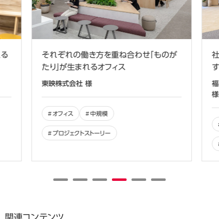
る
それぞれの働き方を重ね合わせ「ものが
社
たり」が生まれるオフィス
す
東映株式会社 様
福
様
オフィス
中規模
プロジェクトストーリー
関連コンテンツ