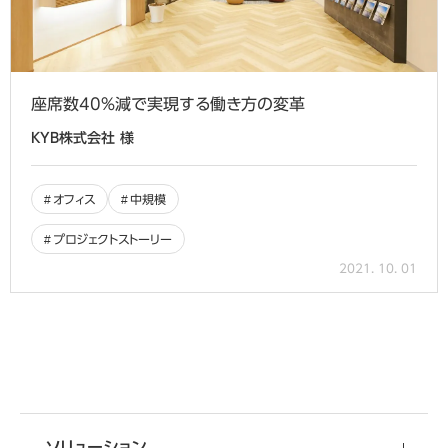
座席数40％減で実現する働き方の変革
KYB株式会社 様
オフィス
中規模
プロジェクトストーリー
2021. 10. 01
移転・改装など
資料
ダウンロード
空間づくりのご相談
オフィスづくりに役立つ
ソリューション