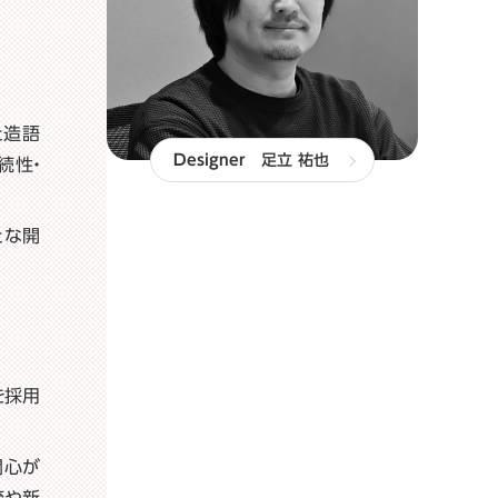
た造語
Designer
足立 祐也
続性・
たな開
を採用
関心が
流や新