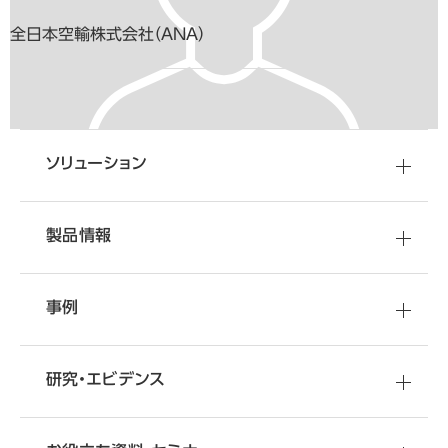
全日本空輸株式会社（ANA）
移転・改装など
資料
ダウンロード
空間づくりのご相談
オフィスづくりに役立つ
ソリューション
さまざまな情報をご提供しています
オフィス移転・改善のことなら
オカムラへ
製品情報
事例
研究・エビデンス