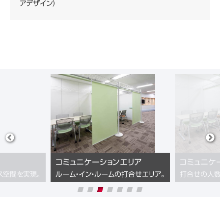
アデザイン）
コミュニケーションエリア
コミュニケ
ス空間を実現。
ルーム・イン・ルームの打合せエリア。
打合せの人数