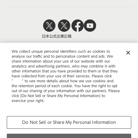
日本公式
企業広報
We collect unique personal identifiers such as cookies to
analyze our traffic and to personalize content and ads. We
share information about your use of our website with our
株式会社オカムラ
analytics and advertising partners, who may combine it with
other information that you have provided to them or that they
have collected from your use of their services. Please click
"
here
" to see more details about how we use cookies and
the retention period of each cookie. You have the right to opt
ウェブサイトのご利用について
out of our sharing of your information with our partners. Please
click [Do Not Sell or Share My Personal Information] to
プライバシーポリシー
exercise your right.
Privacy Policy
Change your sell or share preference
COPYRIGHT © OKAMURA CORPORATION. ALL RIGHTS RESERVED.
Do Not Sell or Share My Personal Information