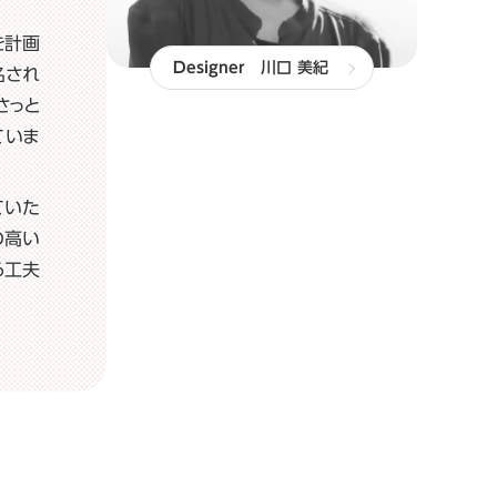
を計画
Designer
川口 美紀
名され
さっと
ていま
ていた
の高い
る工夫