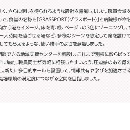
すく、さらに癒しを得られるような設計を意識しました。職員食堂
、食堂の名称を「GRASSPORT（グラスポート）」と病院様が命
向かう港をイメージ。床を青、緑、ベージュの3色にゾーニングし、
、一人時間を過ごせる場など、多様なシーンを想定して席を設け
してもらえるような、使い勝手のよさを意識しました。
相談できる地域支援センターを新設し、これまで別棟に散らばっ
アに集約。職員同士が気軽に相談しやすいよう、圧迫感のある背
た。新たに多目的ホールを設置して、情報共有や学びを加速させ
職場環境の満足度につながる空間を目指しました。