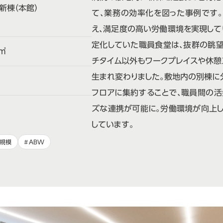
新棟（本館）
て、業務の効率化を図った事例です
え、満足度の高い労働環境を実現して
定化していた職員食堂は、抜群の眺望
㎡
チタイム以外もワークプレイスや休憩
生まれ変わりました。敷地内の別棟に
フロアに集約することで、職員間の活
ズな連携が可能に。労働環境が向上し
しています。
規模
ABW