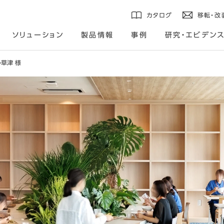
カタログ
移転・改
ソリューション
製品情報
事例
研究・エビデン
草津 様