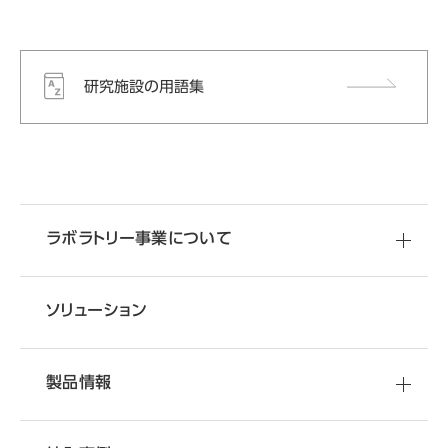
研究施設の用語集
製品の使い方・
移転・改装など
その他お問い合わせ
空間づくりのご相談
使い方やお困りごとに関する
ラボラトリー事業について
研究施設の移転・改善のことなら
オカムラへ
ご相談はこちらから
ソリューション
製品情報