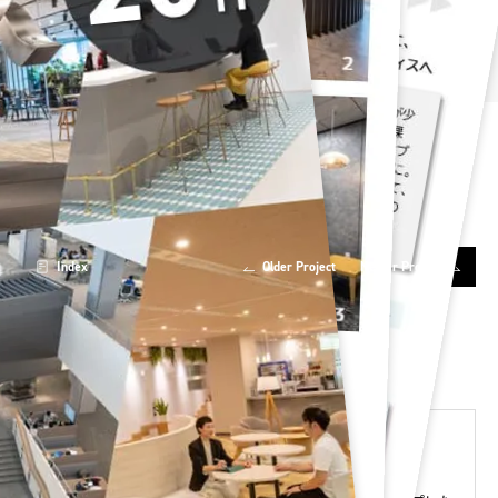
大阪中之島美術館 様
オカムラ 『CO-EN
株式会社エスユーエス
LABO（こうえんらぼ）』
様
Index
Older Project
Newer Project
オカムラのオフィスデザイン事例集