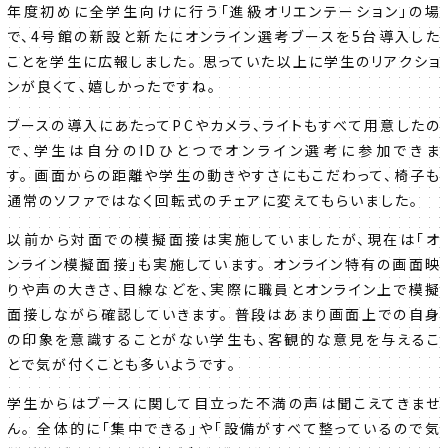
年度初めに全学生向けに行う「進級オリエンテーション」の場
で、4号館の新設と新たにオンライン選考ブースを5台導入した
ことを学生に広報しました。 思っていた以上に学生のリアクショ
ンが良くて、嬉しかったですね。
ブースの導入にあたってPCやカメラ、ライトもすべて用意したの
で、学生は自分のIDひとつでオンライン選考に参加できま
す。 画面からの距離や学生の動きやすさにもこだわって、椅子も
通常のソファではなく回転式のチェアに変えてもらいました。
以前から対面での模擬面接は実施していましたが、現在は「オ
ンライン模擬面接」も実施しています。 オンライン特有の画面映
りや声の大きさ、目線などを、実際に職員とオンライン上で模擬
面接しながら確認していきます。 普段はあまり画面上での自身
の印象を意識することがない学生も、客観的な意見を与えるこ
とで気が付くことも多いようです。
学生からはブースに関して目立った不満の声は聞こえてきませ
ん。 全体的に「集中できる」や「設備がすべて整っているので気