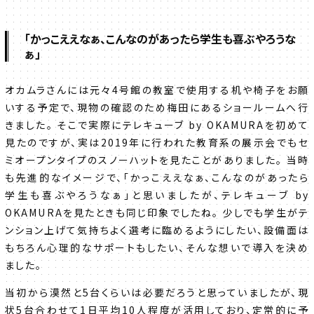
「かっこええなぁ、こんなのがあったら学生も喜ぶやろうな
ぁ」
オカムラさんには元々4号館の教室で使用する机や椅子をお願
いする予定で、現物の確認のため梅田にあるショールームへ行
きました。 そこで実際にテレキューブ by OKAMURAを初めて
見たのですが、実は2019年に行われた教育系の展示会でもセ
ミオープンタイプのスノーハットを見たことがありました。 当時
も先進的なイメージで、「かっこええなぁ、こんなのがあったら
学生も喜ぶやろうなぁ」と思いましたが、テレキューブ by
OKAMURAを見たときも同じ印象でしたね。 少しでも学生がテ
ンション上げて気持ちよく選考に臨めるようにしたい、設備面は
もちろん心理的なサポートもしたい、そんな想いで導入を決め
ました。
当初から漠然と5台くらいは必要だろうと思っていましたが、現
状5台合わせて1日平均10人程度が活用しており、定常的に予