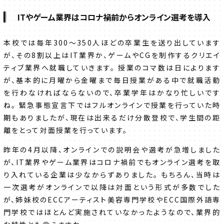
ITやゲーム業界はコロナ禍前からオンライン選考を導入
本校では毎年300～350人ほどの卒業生を送り出しています
が、その8割以上はIT業界か、ゲームやCGを制作するクリエイ
ティブ業界へ就職していきます。 授業のコマ数は日によります
が、基本的に月曜から金曜まで毎日授業がある中で就職活動
を行わなければならないので、卒業学年はかなり忙しいです
ね。 緊急事態宣言下ではフルオンラインで授業を行っていた時
期もありましたが、現在は出来るだけ分散登校で、学生間の距
離をとって対面授業を行っています。
昨年の4月以降、オンラインでの説明会や選考が急増しました
が、IT業界やゲーム業界はコロナ禍前でもオンライン選考を取
り入れている企業は少なからずありました。 もちろん、当時は
一次選考がオンラインで以降は対面という形式が多数でした
が、姉妹校のECCアーティスト美容専門学校やECC国際外語専
門学校ではほとんど実施されていなかったようなので、業界的