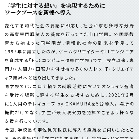
『学生に対する想い』を実現するために
ワークブースを新棟へ導入
変化する時代社会の要請に即応し、社会が求む多様な分野
の高度専門職業人の養成を行ってきた山口学園。 外国語教
育から始まった同学園が、情報化社会の到来を予見して
1997年に設立したのが、ゲームクリエイターやITエンジニア
を育成する「ECCコンピュータ専門学校」です。 設立以来、専
門力・人間力・国際力を併せ持つ多くの人材をIT・クリエイテ
ィブ業界へと送り出してきました。
同学校では、コロナ禍での就職活動においてオンライン選考
を受ける場所に窮する学生を支援するために、2021年3月
に1人用のテレキューブ by OKAMURAを5台導入。 場所の
提供だけでなく、学生が最大限実力を発揮できるよう様々な
支援を行っています。
今回、学校長の宇佐見眞也氏に導入の経緯をお伺いしたとこ
ろ、その背景には『学生に対する想いは、宇宙一』と宣言する