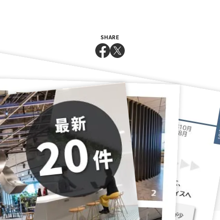
SHARE
Relative Projects
大阪中之島美術館 様
オカムラ 『CO-EN
株式会社エスユーエス
LABO（こうえんらぼ）』
様