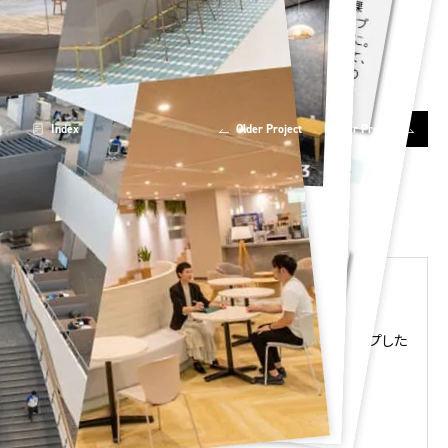
Index
Older Project
Newer Project
オカムラのオフィスデザイン事例集
Design Stories掲載事例の中から
規模別にピックアップした
事例集です。
ぜひダウンロードしてご覧ください。