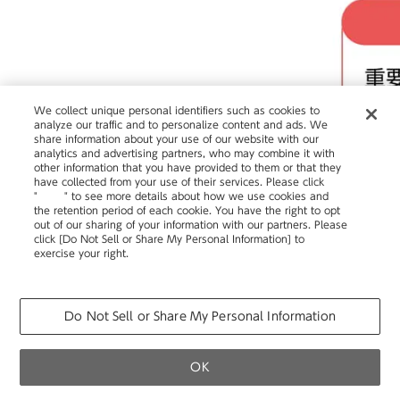
We collect unique personal identifiers such as cookies to
analyze our traffic and to personalize content and ads. We
share information about your use of our website with our
analytics and advertising partners, who may combine it with
other information that you have provided to them or that they
have collected from your use of their services. Please click
"
here
" to see more details about how we use cookies and
the retention period of each cookie. You have the right to opt
out of our sharing of your information with our partners. Please
click [Do Not Sell or Share My Personal Information] to
exercise your right.
Privacy Policy
Change your sell or share preference
Do Not Sell or Share My Personal Information
OK
お問い合わせ
個人のお客さま