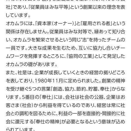
社」であり、「従業員はみな平等」という創業以来の理念を表
しています。
オカムラには、「資本家（オーナー）」と「雇用される者」という
関係は存在しません。従業員はみな対等で、縁あって知り合
い、オカムラを繁栄させるという同じ"志"を持ったチームの
一員です。大きな成果を生むため、互いに協力し合いチー
ムワークを発揮するところに、「協同の工業」として発足した
オカムラの礎があります。
また、社是は、企業が成長していくときの経営の拠りどころ
を表しており、1980年11月に定められました。創業の精神
を受け継ぐ5つの言葉「創造、協力、節約、貯蓄、奉仕」からな
ります。5番目の「奉仕」には、会社は社会の公器、企業はお
客さま（社会）から利益を得ているのであり、経営は常に社
会との調和を図るために、利益の一部を直接的・間接的に社
会に還元する「奉仕の精神」が必要となるという意味が込め
られています。