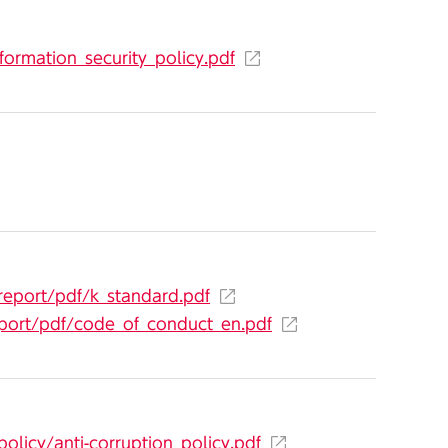
formation_security_policy.pdf
report/pdf/k_standard.pdf
eport/pdf/code_of_conduct_en.pdf
olicy/anti-corruption_policy.pdf