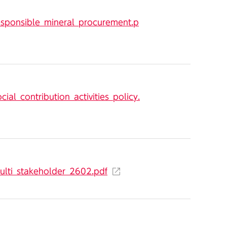
responsible_mineral_procurement.p
al_contribution_activities_policy.
ulti_stakeholder_2602.pdf