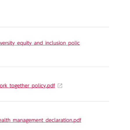
versity_equity_and_inclusion_polic
ork_together_policy.pdf
health_management_declaration.pdf