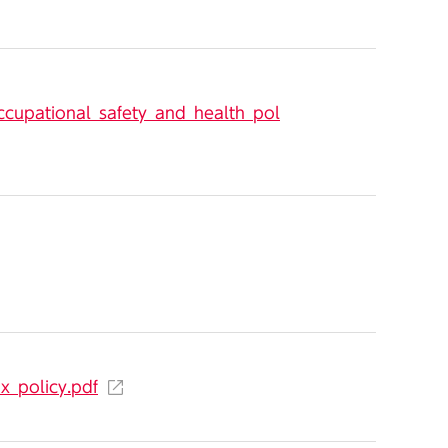
ccupational_safety_and_health_pol
x_policy.pdf