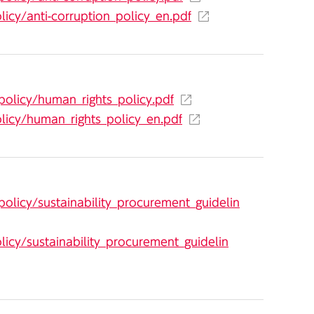
icy/anti-corruption_policy_en.pdf
policy/human_rights_policy.pdf
licy/human_rights_policy_en.pdf
olicy/sustainability_procurement_guidelin
licy/sustainability_procurement_guidelin