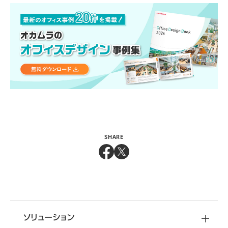
SHARE
移転・改装など
資料
ダウンロード
空間づくりのご相談
オフィスづくりに役立つ
ソリューション
さまざまな情報をご提供しています
オフィス移転・改善のことなら
オカムラへ