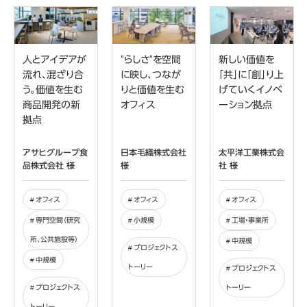
人とアイデアが
"らしさ"を空間
新しい価値を
流れ、混ざり合
に映し、つなが
「共」に「創」り上
う。価値を生む
りと価値を生む
げていくイノベ
商品開発の新
オフィス
ーション拠点
拠点
アサヒグループ食
日本毛織株式会社
太平洋工業株式会
品株式会社 様
様
社 様
オフィス
オフィス
オフィス
専門空間（研究
小規模
工場・事業所
所、公共施設等）
中規模
プロジェクトス
中規模
トーリー
プロジェクトス
プロジェクトス
トーリー
トーリー