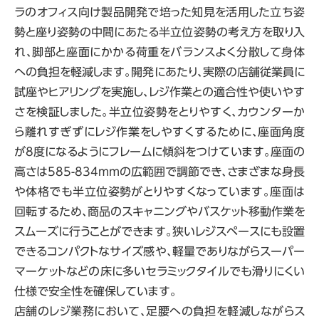
ラのオフィス向け製品開発で培った知見を活用した立ち姿
勢と座り姿勢の中間にあたる半立位姿勢の考え方を取り入
れ、脚部と座面にかかる荷重をバランスよく分散して身体
への負担を軽減します。開発にあたり、実際の店舗従業員に
試座やヒアリングを実施し、レジ作業との適合性や使いやす
さを検証しました。半立位姿勢をとりやすく、カウンターか
ら離れすぎずにレジ作業をしやすくするために、座面角度
が8度になるようにフレームに傾斜をつけています。座面の
高さは585-834mmの広範囲で調節でき、さまざまな身長
や体格でも半立位姿勢がとりやすくなっています。座面は
回転するため、商品のスキャニングやバスケット移動作業を
スムーズに行うことができます。狭いレジスペースにも設置
できるコンパクトなサイズ感や、軽量でありながらスーパー
マーケットなどの床に多いセラミックタイルでも滑りにくい
仕様で安全性を確保しています。
店舗のレジ業務において、足腰への負担を軽減しながらス