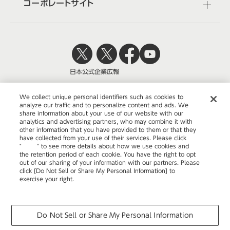
コーポレートサイト
日本公式
企業広報
We collect unique personal identifiers such as cookies to
analyze our traffic and to personalize content and ads. We
share information about your use of our website with our
株式会社オカムラ
analytics and advertising partners, who may combine it with
other information that you have provided to them or that they
have collected from your use of their services. Please click
"
here
" to see more details about how we use cookies and
the retention period of each cookie. You have the right to opt
ウェブサイトのご利用について
out of our sharing of your information with our partners. Please
click [Do Not Sell or Share My Personal Information] to
プライバシーポリシー
exercise your right.
Privacy Policy
Change your sell or share preference
COPYRIGHT © OKAMURA CORPORATION. ALL RIGHTS RESERVED.
Do Not Sell or Share My Personal Information