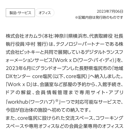
2023年7月06日
製品・サービス
オフィス
※記載内容は発行時のものです
株式会社オカムラ（本社：神奈川県横浜市、代表取締役 社長
執行役員：中村 雅行）は、テクノロジーパートナーである株
式会社ビットキーと共同で展開しているデジタルトランスフ
ォーメーションサービス「Work x D（ワーク・バイ・ディ）」を、
2023年6月にグランドオープンした長野県塩尻市の「地域
DXセンター
core
塩尻（以下、core塩尻）」へ納入しました。
「Work x D」は、会議室など部屋の予約から、入館手続き、
ドアの解錠、会員情報管理まで専用サイト・アプリ
※
「workhub（ワークハブ）
」一つで対応可能なサービスで、
今回が自治体の施設へ初めての納入です。
また、core塩尻に設けられた交流スペース、コワーキング
スペースや専用オフィスなどの会員企業専用のオフィスス