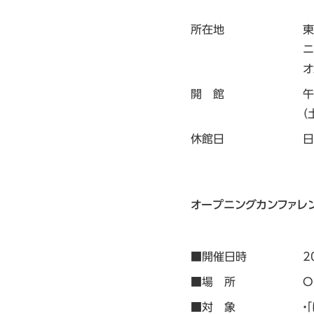
所在地
東
ニ
オ
開 館
午
（
休館日
日
オープニングカンファレンス「
■開催日時
2
■場 所
O
■対 象
・