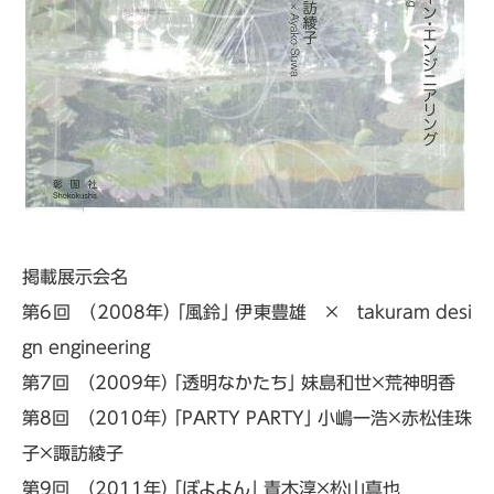
掲載展示会名
第6回 （2008年） 「風鈴」 伊東豊雄 × takuram desi
gn engineering
第7回 （2009年） 「透明なかたち」 妹島和世×荒神明香
第8回 （2010年） 「PARTY PARTY」 小嶋一浩×赤松佳珠
子×諏訪綾子
第9回 （2011年） 「ぼよよん」 青木淳×松山真也