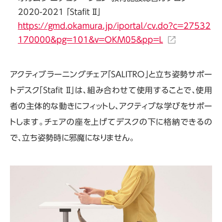
2020-2021 「Stafit Ⅱ」
https://gmd.okamura.jp/iportal/cv.do?c=27532
170000&pg=101&v=OKM05&pp=L
アクティブラーニングチェア「SALITRO」と立ち姿勢サポー
トデスク「Stafit Ⅱ」は、組み合わせて使用することで、使用
者の主体的な動きにフィットし、アクティブな学びをサポー
トします。チェアの座を上げてデスクの下に格納できるの
で、立ち姿勢時に邪魔になりません。