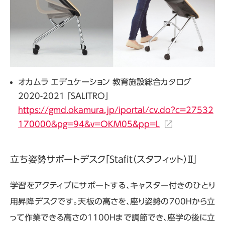
オカムラ エデュケーション 教育施設総合カタログ
2020-2021 「SALITRO」
https://gmd.okamura.jp/iportal/cv.do?c=27532
170000&pg=94&v=OKM05&pp=L
立ち姿勢サポートデスク「Stafit（スタフィット）Ⅱ」
学習をアクティブにサポートする、キャスター付きのひとり
用昇降デスクです。天板の高さを、座り姿勢の700Hから立
って作業できる高さの1100Hまで調節でき、座学の後に立