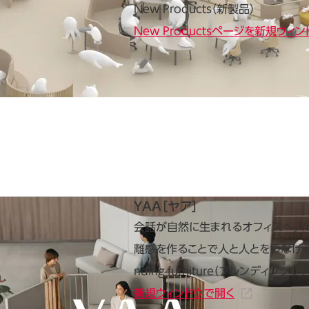
New Products（新製品）
New Productsページを新規ウィ
YAA［ヤア］
会話が自然に生まれるオフィスへ。Y
離感を作ることで人と人とをつなげる
nding furniture（ブレンディング
新規ウィンドウで開く