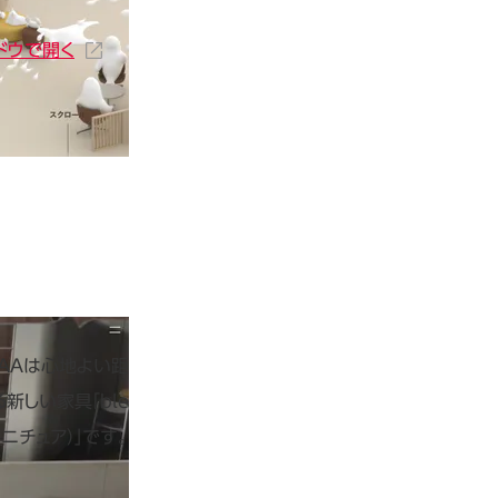
ンドウで開く
AAは心地よい距
新しい家具「ble
ファニチュア）」です。