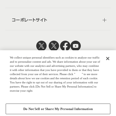
コーポレートサイト
日本公式
企業広報
We collect unique personal identifiers such as cookies to analyze our traffic
and to personalize content and ads. We share information about your use of
our website with our analytics and advertising partners, who may combine
it with other information that you have provided to them or that they have
collected from your use of their services. Please click "
here
" to see more
details about how we use cookies and the retention period of each cookie.
株式会社オカムラ
You have the right to opt out of our sharing of your information with our
partners. Please click [Do Not Sell or Share My Personal Information] to
exercise your right.
Privacy Policy
ウェブサイトのご利用について
Change your sell or share preference
プライバシーポリシー
Do Not Sell or Share My Personal Information