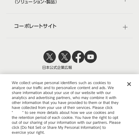
（ソリューション・製品）
コーポレートサイト
日本公式
企業広報
We collect unique personal identifiers such as cookies to
analyze our traffic and to personalize content and ads. We
share information about your use of our website with our
株式会社オカムラ
analytics and advertising partners, who may combine it with
other information that you have provided to them or that they
have collected from your use of their services. Please click
"
here
" to see more details about how we use cookies and
the retention period of each cookie. You have the right to opt
ウェブサイトのご利用について
out of our sharing of your information with our partners. Please
click [Do Not Sell or Share My Personal Information] to
プライバシーポリシー
exercise your right.
Privacy Policy