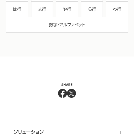
は行
ま行
や行
ら行
わ行
数字・アルファベット
SHARE
ソリューション