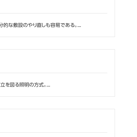
的な敷設のやり直しも容易である。...
を図る照明の方式。...