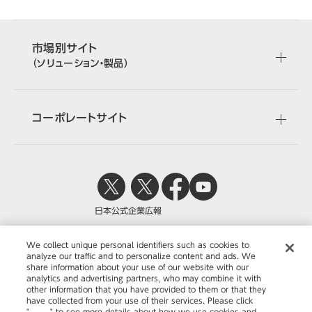
市場別サイト
（ソリューション・製品）
コーポレートサイト
日本公式
企業広報
We collect unique personal identifiers such as cookies to
analyze our traffic and to personalize content and ads. We
share information about your use of our website with our
株式会社オカムラ
analytics and advertising partners, who may combine it with
other information that you have provided to them or that they
have collected from your use of their services. Please click
"
here
" to see more details about how we use cookies and