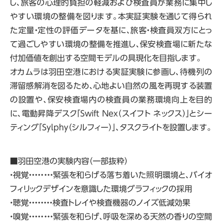
し、旅客の心理的負担の軽減および検査員が業務に集中し
やすい環境の整備を図ります。本実証実験を通じて得られ
た定量・定性の評価データを基に、旅客・検査員双方にとっ
て過ごしやすい環境の整備を推進し、保安検査場に新たな
付加価値を創出する空間モデルの具現化を目指します。
オカムラは羽田空港における実証実験に参画し、待機列の
滞留感解消を図るため、心地よい自然の風を再現する装置
の設置や、保安検査場内の検査員の業務環境向上を目的
に、電動昇降デスク「Swift Nex（スイフト ネックス）」とシー
ティング「Sylphy（シルフィー）」、タスクライトを設置します。
■羽田空港の実験内容（一部抜粋）
・視覚・・・・・・・・緊張を和らげる落ち着いた照明環境と、バイオ
フィリックデザインを意識した環境グラフィックの採用
・聴覚・・・・・・・・検査トレイや検査機器のノイズ低減効果
・嗅覚・・・・・・・・緊張を和らげ、呼吸を深める天然の香りの空間