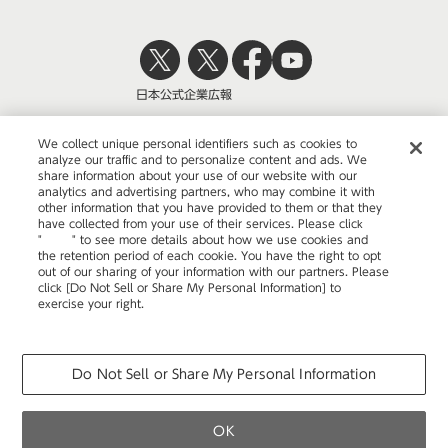
日本公式
企業広報
We collect unique personal identifiers such as cookies to
analyze our traffic and to personalize content and ads. We
share information about your use of our website with our
株式会社オカムラ
analytics and advertising partners, who may combine it with
other information that you have provided to them or that they
have collected from your use of their services. Please click
"
here
" to see more details about how we use cookies and
the retention period of each cookie. You have the right to opt
ウェブサイトのご利用について
out of our sharing of your information with our partners. Please
click [Do Not Sell or Share My Personal Information] to
プライバシーポリシー
exercise your right.
Privacy Policy
Change your sell or share preference
COPYRIGHT © OKAMURA CORPORATION. ALL RIGHTS RESERVED.
Do Not Sell or Share My Personal Information
OK