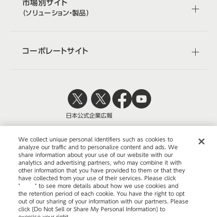
市場別サイト
（ソリューション・製品）
コーポレートサイト
日本公式
企業広報
We collect unique personal identifiers such as cookies to
analyze our traffic and to personalize content and ads. We
share information about your use of our website with our
株式会社オカムラ
analytics and advertising partners, who may combine it with
other information that you have provided to them or that they
have collected from your use of their services. Please click
"
here
" to see more details about how we use cookies and
the retention period of each cookie. You have the right to opt
ウェブサイトのご利用について
out of our sharing of your information with our partners. Please
click [Do Not Sell or Share My Personal Information] to
プライバシーポリシー
exercise your right.