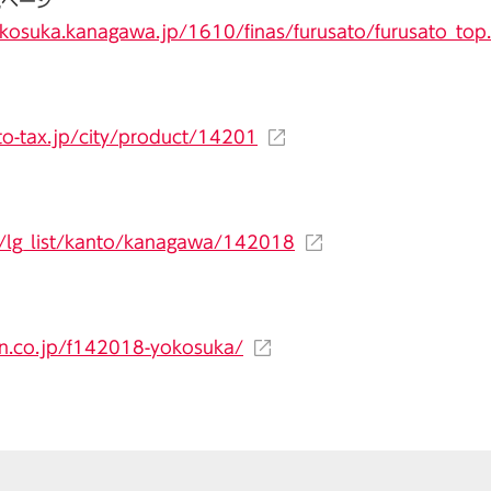
税ページ
okosuka.kanagawa.jp/1610/finas/furusato/furusato_top
to-tax.jp/city/product/14201
m/lg_list/kanto/kanagawa/142018
n.co.jp/f142018-yokosuka/