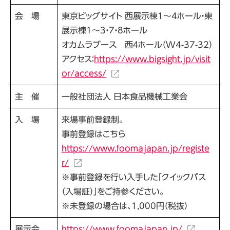
会 場
東京ビッグサイト 西展示棟1～4ホール・東
展示棟1～3・7・8ホール
オカムラブース 西４ホール（W4-37-32）
アクセス：
https://www.bigsight.jp/visit
or/access/
主 催
一般社団法人 日本食品機械工業会
入 場
来場事前登録制。
事前登録はこちら
https://www.foomajapan.jp/registe
r/
※事前登録を行い入手した「クイックパス
（入場証）」をご持参ください。
※未登録の場合は、
1,000
円（税抜）
展示会
https://www.foomajapan.jp/