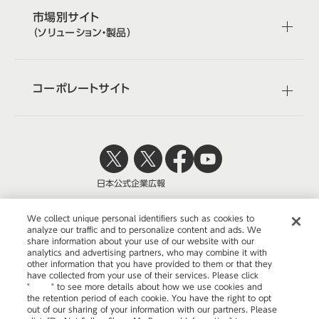
市場別サイト
（ソリューション・製品）
コーポレートサイト
日本公式
企業広報
We collect unique personal identifiers such as cookies to
analyze our traffic and to personalize content and ads. We
share information about your use of our website with our
株式会社オカムラ
analytics and advertising partners, who may combine it with
other information that you have provided to them or that they
have collected from your use of their services. Please click
"
here
" to see more details about how we use cookies and
the retention period of each cookie. You have the right to opt
ウェブサイトのご利用について
out of our sharing of your information with our partners. Please