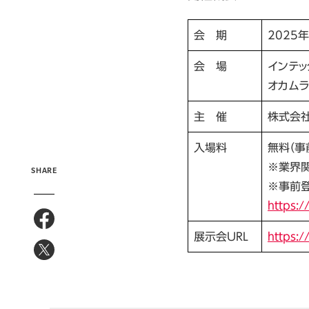
会 期
2025年
会 場
インテッ
オカムラ
主 催
株式会
入場料
無料（事
※業界
SHARE
※事前
https://
展示会URL
https:/