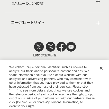
（ソリューション・製品）
コーポレートサイト
日本公式
企業広報
We collect unique personal identifiers such as cookies to
analyze our traffic and to personalize content and ads. We
share information about your use of our website with our
株式会社オカムラ
analytics and advertising partners, who may combine it with
other information that you have provided to them or that they
have collected from your use of their services. Please click
"
here
" to see more details about how we use cookies and
the retention period of each cookie. You have the right to opt
ウェブサイトのご利用について
out of our sharing of your information with our partners. Please
click [Do Not Sell or Share My Personal Information] to
プライバシーポリシー
exercise your right.