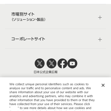
市場別サイト
（ソリューション・製品）
コーポレートサイト
日本公式
企業広報
We collect unique personal identifiers such as cookies to
analyze our traffic and to personalize content and ads. We
share information about your use of our website with our
株式会社オカムラ
analytics and advertising partners, who may combine it with
other information that you have provided to them or that they
have collected from your use of their services. Please click
"
here
" to see more details about how we use cookies and