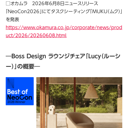
□オカムラ
2026
年
6
月
8
日ニュースリリース
「
NeoCon2026
」にてタスクシーティング「
MUKU
（ムク）」
を発表
https://www.okamura.co.jp/corporate/news/prod
uct/2026/20260608.html
―B
oss Design
ラウンジチェア「
Lucy
（ルーシ
ー）」の概要―