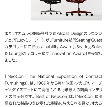
また、オカムラの関係会社である
Boss Design
のラウンジ
チェア「
Lucy
（ルーシー）」が、
Furniture
部門
Seating
：
Guest
カテゴリーにて「
Sustainability Award
」、
Seating
：
Sofas
& Lounge
カテゴリーにて「
Innovation Award
」を受賞し
ました。
「
NeoCon
（
The National Exposition of Contract
Furnishings
）」は、
1969
年から毎年米国・シカゴのマーチ
ャンダイズマートにて開催される北米最大の商業インテリ
アの展示会です。「
Best of NeoCon
」は、「
NeoCon
」に出
品された製品のうち優れた製品に与えられる賞で、オカム