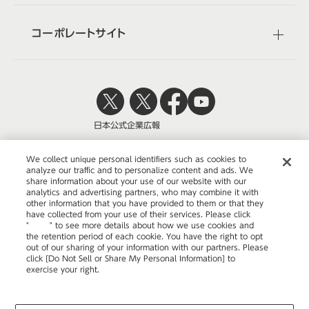
コーポレートサイト
日本公式
企業広報
We collect unique personal identifiers such as cookies to
analyze our traffic and to personalize content and ads. We
share information about your use of our website with our
株式会社オカムラ
analytics and advertising partners, who may combine it with
other information that you have provided to them or that they
have collected from your use of their services. Please click
"
here
" to see more details about how we use cookies and
the retention period of each cookie. You have the right to opt
ウェブサイトのご利用について
out of our sharing of your information with our partners. Please
click [Do Not Sell or Share My Personal Information] to
プライバシーポリシー
exercise your right.
Privacy Policy
Change your sell or share preference
COPYRIGHT © OKAMURA CORPORATION. ALL RIGHTS RESERVED.