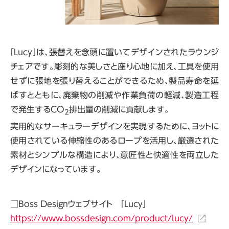
「Lucy」は、張替えを念頭に置いてデザインされたラウンジ
チェアです。彫刻的な美しさと座り心地に加え、工具を使用
せずに張地を張り替えることができるため、製品寿命を延
ばすとともに、廃棄物の削減や作業負荷の軽減、製造工程
で発生するCO
排出量の削減に貢献します。
2
実用的なサーキュラーデザインを実現するために、ヨットに
使用されている伸縮性のあるロープを活用し、厳選された
素材とシンプルな構造により、意匠性と快適性を両立した
デザインになっています。
□
Boss Design
ウェブサイト 「
Lucy
」
https://www.bossdesign.com/product/lucy/