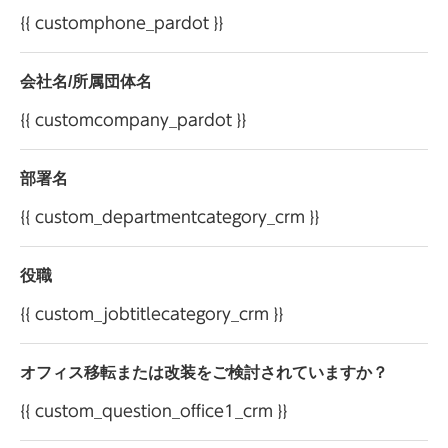
個人情報保護方針については、
こちら
をご確認
{{ customphone_pardot }}
ください。
会社名/所属団体名
株式会社 オカムラ お客様相談室 電話：0120-
{{ customcompany_pardot }}
81-9060
株式会社 オカムラ 個人情報管理責任者
部署名
{{ custom_departmentcategory_crm }}
役職
{{ custom_jobtitlecategory_crm }}
オフィス移転または改装をご検討されていますか？
{{ custom_question_office1_crm }}