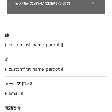
結果に基づくものを含みます）
個人情報の取扱いに同意して進む
・イベント、セミナー、キャンペーンの運営管理
・お客様のお問合せ、ご要望へのご対応
当社は、保有するお客様の個人情報を適切に管理し、
法令に基づく場合以外に、ご本人の同意を得ることな
姓
く第三者に提供することはありません。ただし、当社
は、本サイトの提供にかかる業務または利用目的の
{{ customlast_name_pardot }}
遂行にかかる業務を個人情報保護方針に基づき選定
した第三者（以下「委託先」といいます）へ委託する場
名
合があり、当該委託先へお客様の個人情報を預託・開
{{ customfirst_name_pardot }}
示する場合がございます。
当社は、お客様から自らに関する個人情報の開示等
メールアドレス
を求められた場合には、遅滞なくその調査を行い、特
別な理由のない限りこれに応じます。「開示等の求め」
{{ email }}
に応じる手続きについては、当社お客様相談室へお
申し出ください。
電話番号