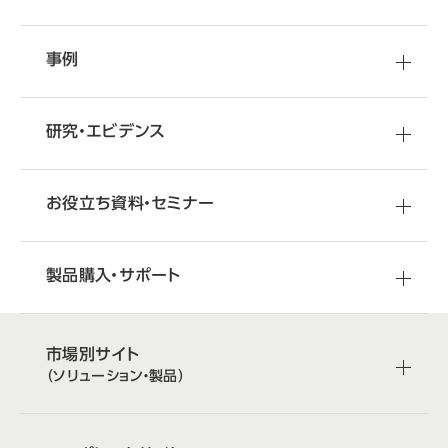
abcdefghijklmnopqrstuvwxyzABCDEFGHIJKLMNOPQRSTUVWXYZ0123456789、。，．：；？！゛゜´｀¨＾￣＿ヽヾゝゞ〃仝々〆〇―‐／＼～∥｜…‥‘’“”（）〔〕［］｛｝〈〉《》「」『』【】＋－±×÷＝≠＜＞≦≧∞∴♂♀°′″℃￥＄￠￡％＃＆＊＠§☆★○●◎◇◆□■△▲▽▼※〒→←↑↓〓∈∋⊆⊇⊂⊃∪∩∧∨￢⇒⇔∀∃∠⊥⌒∂∇≡≒≪≫√∽∝∵∫∬Å‰♯♭♪†‡¶◯0123456789ＡＢＣＤＥＦＧＨＩＪＫＬＭＮＯＰＱＲＳＴＵＶＷＸＹＺａｂｃｄｅｆｇｈｉｊｋｌｍｎｏｐｑｒｓｔｕｖｗｘｙｚぁあぃいぅうぇえぉおかがきぎくぐけげこごさざしじすずせぜそぞただちぢっつづてでとどなにぬねのはばぱひびぴふぶぷへべぺほぼぽまみむめもゃやゅゆょよらりるれろゎわゐゑをんァアィイゥウェエォオカガキギクグケゲコゴサザシジスズセゼソゾタダチヂッツヅテデトドナニヌネノハバパヒビピフブプヘベペホボポマミムメモャヤュユョヨラリルレロヮワヰヱヲンヴヵヶΑΒΓΔΕΖΗΘΙΚΛΜΝΞΟΠΡΣΤΥΦΧΨΩαβγδεζηθικλμνξοπρστυφχψωАБВГДЕЁЖЗИЙКЛМНОПРСТУФХЦЧШЩЪЫЬЭЮЯабвгдеёжзийклмнопрстуфхцчшщъыьэюя─│┌┐┘└├┬┤┴┼━┃┏┓┛┗┣┳┫┻╋┠┯┨┷┿┝┰┥┸╂①②③④⑤⑥⑦⑧⑨⑩⑪⑫⑬⑭⑮⑯⑰⑱⑲⑳ⅠⅡⅢⅣⅤⅥⅦⅧⅨⅩ㍉㌔㌢㍍㌘㌧㌃㌶㍑㍗㌍㌦㌣㌫㍊㌻㎜㎝㎞㎎㎏㏄㎡㍻〝〟№㏍℡㊤㊥㊦㊧㊨㈱㈲㈹㍾㍽㍼≒≡∫∮∑√⊥∠∟⊿∵∩∪亜唖娃阿哀愛挨姶逢葵茜穐悪握渥旭葦芦鯵梓圧斡扱宛姐虻飴絢綾鮎或粟袷安庵按暗案闇鞍杏以伊位依偉囲夷委威尉惟意慰易椅為畏異移維緯胃萎衣謂違遺医井亥域育郁磯一壱溢逸稲茨芋鰯允印咽員因姻引飲淫胤蔭院陰隠韻吋右宇烏羽迂雨卯鵜窺丑碓臼渦嘘唄欝蔚鰻姥厩浦瓜閏噂云運雲荏餌叡営嬰影映曳栄永泳洩瑛盈穎頴英衛詠鋭液疫益駅悦謁越閲榎厭円園堰奄宴延怨掩援沿演炎焔煙燕猿縁艶苑薗遠鉛鴛塩於汚甥凹央奥往応押旺横欧殴王翁襖鴬鴎黄岡沖荻億屋憶臆桶牡乙俺卸恩温穏音下化仮何伽価佳加可嘉夏嫁家寡科暇果架歌河火珂禍禾稼箇花苛茄荷華菓蝦課嘩貨迦過霞蚊俄峨我牙画臥芽蛾賀雅餓駕介会解回塊壊廻快怪悔恢懐戒拐改魁晦械海灰界皆絵芥蟹開階貝凱劾外咳害崖慨概涯碍蓋街該鎧骸浬馨蛙垣柿蛎鈎劃嚇各廓拡撹格核殻獲確穫覚角赫較郭閣隔革学岳楽額顎掛笠樫橿梶鰍潟割喝恰括活渇滑葛褐轄且鰹叶椛樺鞄株兜竃蒲釜鎌噛鴨栢茅萱粥刈苅瓦乾侃冠寒刊勘勧巻喚堪姦完官寛干幹患感慣憾換敢柑桓棺款歓汗漢澗潅環甘監看竿管簡緩缶翰肝艦莞観諌貫還鑑間閑関陥韓館舘丸含岸巌玩癌眼岩翫贋雁頑顔願企伎危喜器基奇嬉寄岐希幾忌揮机旗既期棋棄機帰毅気汽畿祈季稀紀徽規記貴起軌輝飢騎鬼亀偽儀妓宜戯技擬欺犠疑祇義蟻誼議掬菊鞠吉吃喫桔橘詰砧杵黍却客脚虐逆丘久仇休及吸宮弓急救朽求汲泣灸球究窮笈級糾給旧牛去居巨拒拠挙渠虚許距鋸漁禦魚亨享京供侠僑兇競共凶協匡卿叫喬境峡強彊怯恐恭挟教橋況狂狭矯胸脅興蕎郷鏡響饗驚仰凝尭暁業局曲極玉桐粁僅勤均巾錦斤欣欽琴禁禽筋緊芹菌衿襟謹近金吟銀九倶句区狗玖矩苦躯駆駈駒具愚虞喰空偶寓遇隅串櫛釧屑屈掘窟沓靴轡窪熊隈粂栗繰桑鍬勲君薫訓群軍郡卦袈祁係傾刑兄啓圭珪型契形径恵慶慧憩掲携敬景桂渓畦稽系経継繋罫茎荊蛍計詣警軽頚鶏芸迎鯨劇戟撃激隙桁傑欠決潔穴結血訣月件倹倦健兼券剣喧圏堅嫌建憲懸拳捲検権牽犬献研硯絹県肩見謙賢軒遣鍵険顕験鹸元原厳幻弦減源玄現絃舷言諺限乎個古呼固姑孤己庫弧戸故枯湖狐糊袴股胡菰虎誇跨鈷雇顧鼓五互伍午呉吾娯後御悟梧檎瑚碁語誤護醐乞鯉交佼侯候倖光公功効勾厚口向后喉坑垢好孔孝宏工巧巷幸広庚康弘恒慌抗拘控攻昂晃更杭校梗構江洪浩港溝甲皇硬稿糠紅紘絞綱耕考肯肱腔膏航荒行衡講貢購郊酵鉱砿鋼閤降項香高鴻剛劫号合壕拷濠豪轟麹克刻告国穀酷鵠黒獄漉腰甑忽惚骨狛込此頃今困坤墾婚恨懇昏昆根梱混痕紺艮魂些佐叉唆嵯左差査沙瑳砂詐鎖裟坐座挫債催再最哉塞妻宰彩才採栽歳済災采犀砕砦祭斎細菜裁載際剤在材罪財冴坂阪堺榊肴咲崎埼碕鷺作削咋搾昨朔柵窄策索錯桜鮭笹匙冊刷察拶撮擦札殺薩雑皐鯖捌錆鮫皿晒三傘参山惨撒散桟燦珊産算纂蚕讃賛酸餐斬暫残仕仔伺使刺司史嗣四士始姉姿子屍市師志思指支孜斯施旨枝止死氏獅祉私糸紙紫肢脂至視詞詩試誌諮資賜雌飼歯事似侍児字寺慈持時次滋治爾璽痔磁示而耳自蒔辞汐鹿式識鴫竺軸宍雫七叱執失嫉室悉湿漆疾質実蔀篠偲柴芝屡蕊縞舎写射捨赦斜煮社紗者謝車遮蛇邪借勺尺杓灼爵酌釈錫若寂弱惹主取守手朱殊狩珠種腫趣酒首儒受呪寿授樹綬需囚収周宗就州修愁拾洲秀秋終繍習臭舟蒐衆襲讐蹴輯週酋酬集醜什住充十従戎柔汁渋獣縦重銃叔夙宿淑祝縮粛塾熟出術述俊峻春瞬竣舜駿准循旬楯殉淳準潤盾純巡遵醇順処初所暑曙渚庶緒署書薯藷諸助叙女序徐恕鋤除傷償勝匠升召哨商唱嘗奨妾娼宵将小少尚庄床廠彰承抄招掌捷昇昌昭晶松梢樟樵沼消渉湘焼焦照症省硝礁祥称章笑粧紹肖菖蒋蕉衝裳訟証詔詳象賞醤鉦鍾鐘障鞘上丈丞乗冗剰城場壌嬢常情擾条杖浄状畳穣蒸譲醸錠嘱埴飾拭植殖燭織職色触食蝕辱尻伸信侵唇娠寝審心慎振新晋森榛浸深申疹真神秦紳臣芯薪親診身辛進針震人仁刃塵壬尋甚尽腎訊迅陣靭笥諏須酢図厨逗吹垂帥推水炊睡粋翠衰遂酔錐錘随瑞髄崇嵩数枢趨雛据杉椙菅頗雀裾澄摺寸世瀬畝是凄制勢姓征性成政整星晴棲栖正清牲生盛精聖声製西誠誓請逝醒青静斉税脆隻席惜戚斥昔析石積籍績脊責赤跡蹟碩切拙接摂折設窃節説雪絶舌蝉仙先千占宣専尖川戦扇撰栓栴泉浅洗染潜煎煽旋穿箭線繊羨腺舛船薦詮賎践選遷銭銑閃鮮前善漸然全禅繕膳糎噌塑岨措曾曽楚狙疏疎礎祖租粗素組蘇訴阻遡鼠僧創双叢倉喪壮奏爽宋層匝惣想捜掃挿掻操早曹巣槍槽漕燥争痩相窓糟総綜聡草荘葬蒼藻装走送遭鎗霜騒像増憎臓蔵贈造促側則即息捉束測足速俗属賊族続卒袖其揃存孫尊損村遜他多太汰詑唾堕妥惰打柁舵楕陀駄騨体堆対耐岱帯待怠態戴替泰滞胎腿苔袋貸退逮隊黛鯛代台大第醍題鷹滝瀧卓啄宅托択拓沢濯琢託鐸濁諾茸凧蛸只叩但達辰奪脱巽竪辿棚谷狸鱈樽誰丹単嘆坦担探旦歎淡湛炭短端箪綻耽胆蛋誕鍛団壇弾断暖檀段男談値知地弛恥智池痴稚置致蜘遅馳築畜竹筑蓄逐秩窒茶嫡着中仲宙忠抽昼柱注虫衷註酎鋳駐樗瀦猪苧著貯丁兆凋喋寵帖帳庁弔張彫徴懲挑暢朝潮牒町眺聴脹腸蝶調諜超跳銚長頂鳥勅捗直朕沈珍賃鎮陳津墜椎槌追鎚痛通塚栂掴槻佃漬柘辻蔦綴鍔椿潰坪壷嬬紬爪吊釣鶴亭低停偵剃貞呈堤定帝底庭廷弟悌抵挺提梯汀碇禎程締艇訂諦蹄逓邸鄭釘鼎泥摘擢敵滴的笛適鏑溺哲徹撤轍迭鉄典填天展店添纏甜貼転顛点伝殿澱田電兎吐堵塗妬屠徒斗杜渡登菟賭途都鍍砥砺努度土奴怒倒党冬凍刀唐塔塘套宕島嶋悼投搭東桃梼棟盗淘湯涛灯燈当痘祷等答筒糖統到董蕩藤討謄豆踏逃透鐙陶頭騰闘働動同堂導憧撞洞瞳童胴萄道銅峠鴇匿得徳涜特督禿篤毒独読栃橡凸突椴届鳶苫寅酉瀞噸屯惇敦沌豚遁頓呑曇鈍奈那内乍凪薙謎灘捺鍋楢馴縄畷南楠軟難汝二尼弐迩匂賑肉虹廿日乳入如尿韮任妊忍認濡禰祢寧葱猫熱年念捻撚燃粘乃廼之埜嚢悩濃納能脳膿農覗蚤巴把播覇杷波派琶破婆罵芭馬俳廃拝排敗杯盃牌背肺輩配倍培媒梅楳煤狽買売賠陪這蝿秤矧萩伯剥博拍柏泊白箔粕舶薄迫曝漠爆縛莫駁麦函箱硲箸肇筈櫨幡肌畑畠八鉢溌発醗髪伐罰抜筏閥鳩噺塙蛤隼伴判半反叛帆搬斑板氾汎版犯班畔繁般藩販範釆煩頒飯挽晩番盤磐蕃蛮匪卑否妃庇彼悲扉批披斐比泌疲皮碑秘緋罷肥被誹費避非飛樋簸備尾微枇毘琵眉美鼻柊稗匹疋髭彦膝菱肘弼必畢筆逼桧姫媛紐百謬俵彪標氷漂瓢票表評豹廟描病秒苗錨鋲蒜蛭鰭品彬斌浜瀕貧賓頻敏瓶不付埠夫婦富冨布府怖扶敷斧普浮父符腐膚芙譜負賦赴阜附侮撫武舞葡蕪部封楓風葺蕗伏副復幅服福腹複覆淵弗払沸仏物鮒分吻噴墳憤扮焚奮粉糞紛雰文聞丙併兵塀幣平弊柄並蔽閉陛米頁僻壁癖碧別瞥蔑箆偏変片篇編辺返遍便勉娩弁鞭保舗鋪圃捕歩甫補輔穂募墓慕戊暮母簿菩倣俸包呆報奉宝峰峯崩庖抱捧放方朋法泡烹砲縫胞芳萌蓬蜂褒訪豊邦鋒飽鳳鵬乏亡傍剖坊妨帽忘忙房暴望某棒冒紡肪膨謀貌貿鉾防吠頬北僕卜墨撲朴牧睦穆釦勃没殆堀幌奔本翻凡盆摩磨魔麻埋妹昧枚毎哩槙幕膜枕鮪柾鱒桝亦俣又抹末沫迄侭繭麿万慢満漫蔓味未魅巳箕岬密蜜湊蓑稔脈妙粍民眠務夢無牟矛霧鵡椋婿娘冥名命明盟迷銘鳴姪牝滅免棉綿緬面麺摸模茂妄孟毛猛盲網耗蒙儲木黙目杢勿餅尤戻籾貰問悶紋門匁也冶夜爺耶野弥矢厄役約薬訳躍靖柳薮鑓愉愈油癒諭輸唯佑優勇友宥幽悠憂揖有柚湧涌猶猷由祐裕誘遊邑郵雄融夕予余与誉輿預傭幼妖容庸揚揺擁曜楊様洋溶熔用窯羊耀葉蓉要謡踊遥陽養慾抑欲沃浴翌翼淀羅螺裸来莱頼雷洛絡落酪乱卵嵐欄濫藍蘭覧利吏履李梨理璃痢裏裡里離陸律率立葎掠略劉流溜琉留硫粒隆竜龍侶慮旅虜了亮僚両凌寮料梁涼猟療瞭稜糧良諒遼量陵領力緑倫厘林淋燐琳臨輪隣鱗麟瑠塁涙累類令伶例冷励嶺怜玲礼苓鈴隷零霊麗齢暦歴列劣烈裂廉恋憐漣煉簾練聯蓮連錬呂魯櫓炉賂路露労婁廊弄朗楼榔浪漏牢狼篭老聾蝋郎六麓禄肋録論倭和話歪賄脇惑枠鷲亙亘鰐詫藁蕨椀湾碗腕弌丐丕个丱丶丼丿乂乖乘亂亅豫亊舒弍于亞亟亠亢亰亳亶从仍仄仆仂仗仞仭仟价伉佚估佛佝佗佇佶侈侏侘佻佩佰侑佯來侖儘俔俟俎俘俛俑俚俐俤俥倚倨倔倪倥倅伜俶倡倩倬俾俯們倆偃假會偕偐偈做偖偬偸傀傚傅傴傲僉僊傳僂僖僞僥僭僣僮價僵儉儁儂儖儕儔儚儡儺儷儼儻儿兀兒兌兔兢竸兩兪兮冀冂囘册冉冏冑冓冕冖冤冦冢冩冪冫决冱冲冰况冽凅凉凛几處凩凭凰凵凾刄刋刔刎刧刪刮刳刹剏剄剋剌剞剔剪剴剩剳剿剽劍劔劒剱劈劑辨辧劬劭劼劵勁勍勗勞勣勦飭勠勳勵勸勹匆匈甸匍匐匏匕匚匣匯匱匳匸區卆卅丗卉卍凖卞卩卮夘卻卷厂厖厠厦厥厮厰厶參簒雙叟曼燮叮叨叭叺吁吽呀听吭吼吮吶吩吝呎咏呵咎呟呱呷呰咒呻咀呶咄咐咆哇咢咸咥咬哄哈咨咫哂咤咾咼哘哥哦唏唔哽哮哭哺哢唹啀啣啌售啜啅啖啗唸唳啝喙喀咯喊喟啻啾喘喞單啼喃喩喇喨嗚嗅嗟嗄嗜嗤嗔嘔嗷嘖嗾嗽嘛嗹噎噐營嘴嘶嘲嘸噫噤嘯噬噪嚆嚀嚊嚠嚔嚏嚥嚮嚶嚴囂嚼囁囃囀囈囎囑囓囗囮囹圀囿圄圉圈國圍圓團圖嗇圜圦圷圸坎圻址坏坩埀垈坡坿垉垓垠垳垤垪垰埃埆埔埒埓堊埖埣堋堙堝塲堡塢塋塰毀塒堽塹墅墹墟墫墺壞墻墸墮壅壓壑壗壙壘壥壜壤壟壯壺壹壻壼壽夂夊夐夛梦夥夬夭夲夸夾竒奕奐奎奚奘奢奠奧奬奩奸妁妝佞侫妣妲姆姨姜妍姙姚娥娟娑娜娉娚婀婬婉娵娶婢婪媚媼媾嫋嫂媽嫣嫗嫦嫩嫖嫺嫻嬌嬋嬖嬲嫐嬪嬶嬾孃孅孀孑孕孚孛孥孩孰孳孵學斈孺宀它宦宸寃寇寉寔寐寤實寢寞寥寫寰寶寳尅將專對尓尠尢尨尸尹屁屆屎屓屐屏孱屬屮乢屶屹岌岑岔妛岫岻岶岼岷峅岾峇峙峩峽峺峭嶌峪崋崕崗嵜崟崛崑崔崢崚崙崘嵌嵒嵎嵋嵬嵳嵶嶇嶄嶂嶢嶝嶬嶮嶽嶐嶷嶼巉巍巓巒巖巛巫已巵帋帚帙帑帛帶帷幄幃幀幎幗幔幟幢幤幇幵并幺麼广庠廁廂廈廐廏廖廣廝廚廛廢廡廨廩廬廱廳廰廴廸廾弃弉彝彜弋弑弖弩弭弸彁彈彌彎弯彑彖彗彙彡彭彳彷徃徂彿徊很徑徇從徙徘徠徨徭徼忖忻忤忸忱忝悳忿怡恠怙怐怩怎怱怛怕怫怦怏怺恚恁恪恷恟恊恆恍恣恃恤恂恬恫恙悁悍惧悃悚悄悛悖悗悒悧悋惡悸惠惓悴忰悽惆悵惘慍愕愆惶惷愀惴惺愃愡惻惱愍愎慇愾愨愧慊愿愼愬愴愽慂慄慳慷慘慙慚慫慴慯慥慱慟慝慓慵憙憖憇憬憔憚憊憑憫憮懌懊應懷懈懃懆憺懋罹懍懦懣懶懺懴懿懽懼懾戀戈戉戍戌戔戛戞戡截戮戰戲戳扁扎扞扣扛扠扨扼抂抉找抒抓抖拔抃抔拗拑抻拏拿拆擔拈拜拌拊拂拇抛拉挌拮拱挧挂挈拯拵捐挾捍搜捏掖掎掀掫捶掣掏掉掟掵捫捩掾揩揀揆揣揉插揶揄搖搴搆搓搦搶攝搗搨搏摧摯摶摎攪撕撓撥撩撈撼據擒擅擇撻擘擂擱擧舉擠擡抬擣擯攬擶擴擲擺攀擽攘攜攅攤攣攫攴攵攷收攸畋效敖敕敍敘敞敝敲數斂斃變斛斟斫斷旃旆旁旄旌旒旛旙无旡旱杲昊昃旻杳昵昶昴昜晏晄晉晁晞晝晤晧晨晟晢晰暃暈暎暉暄暘暝曁暹曉暾暼曄暸曖曚曠昿曦曩曰曵曷朏朖朞朦朧霸朮朿朶杁朸朷杆杞杠杙杣杤枉杰枩杼杪枌枋枦枡枅枷柯枴柬枳柩枸柤柞柝柢柮枹柎柆柧檜栞框栩桀桍栲桎梳栫桙档桷桿梟梏梭梔條梛梃檮梹桴梵梠梺椏梍桾椁棊椈棘椢椦棡椌棍棔棧棕椶椒椄棗棣椥棹棠棯椨椪椚椣椡棆楹楷楜楸楫楔楾楮椹楴椽楙椰楡楞楝榁楪榲榮槐榿槁槓榾槎寨槊槝榻槃榧樮榑榠榜榕榴槞槨樂樛槿權槹槲槧樅榱樞槭樔槫樊樒櫁樣樓橄樌橲樶橸橇橢橙橦橈樸樢檐檍檠檄檢檣檗蘗檻櫃櫂檸檳檬櫞櫑櫟檪櫚櫪櫻欅蘖櫺欒欖鬱欟欸欷盜欹飮歇歃歉歐歙歔歛歟歡歸歹歿殀殄殃殍殘殕殞殤殪殫殯殲殱殳殷殼毆毋毓毟毬毫毳毯麾氈氓气氛氤氣汞汕汢汪沂沍沚沁沛汾汨汳沒沐泄泱泓沽泗泅泝沮沱沾沺泛泯泙泪洟衍洶洫洽洸洙洵洳洒洌浣涓浤浚浹浙涎涕濤涅淹渕渊涵淇淦涸淆淬淞淌淨淒淅淺淙淤淕淪淮渭湮渮渙湲湟渾渣湫渫湶湍渟湃渺湎渤滿渝游溂溪溘滉溷滓溽溯滄溲滔滕溏溥滂溟潁漑灌滬滸滾漿滲漱滯漲滌漾漓滷澆潺潸澁澀潯潛濳潭澂潼潘澎澑濂潦澳澣澡澤澹濆澪濟濕濬濔濘濱濮濛瀉瀋濺瀑瀁瀏濾瀛瀚潴瀝瀘瀟瀰瀾瀲灑灣炙炒炯烱炬炸炳炮烟烋烝烙焉烽焜焙煥煕熈煦煢煌煖煬熏燻熄熕熨熬燗熹熾燒燉燔燎燠燬燧燵燼燹燿爍爐爛爨爭爬爰爲爻爼爿牀牆牋牘牴牾犂犁犇犒犖犢犧犹犲狃狆狄狎狒狢狠狡狹狷倏猗猊猜猖猝猴猯猩猥猾獎獏默獗獪獨獰獸獵獻獺珈玳珎玻珀珥珮珞璢琅瑯琥珸琲琺瑕琿瑟瑙瑁瑜瑩瑰瑣瑪瑶瑾璋璞璧瓊瓏瓔珱瓠瓣瓧瓩瓮瓲瓰瓱瓸瓷甄甃甅甌甎甍甕甓甞甦甬甼畄畍畊畉畛畆畚畩畤畧畫畭畸當疆疇畴疊疉疂疔疚疝疥疣痂疳痃疵疽疸疼疱痍痊痒痙痣痞痾痿痼瘁痰痺痲痳瘋瘍瘉瘟瘧瘠瘡瘢瘤瘴瘰瘻癇癈癆癜癘癡癢癨癩癪癧癬癰癲癶癸發皀皃皈皋皎皖皓皙皚皰皴皸皹皺盂盍盖盒盞盡盥盧盪蘯盻眈眇眄眩眤眞眥眦眛眷眸睇睚睨睫睛睥睿睾睹瞎瞋瞑瞠瞞瞰瞶瞹瞿瞼瞽瞻矇矍矗矚矜矣矮矼砌砒礦砠礪硅碎硴碆硼碚碌碣碵碪碯磑磆磋磔碾碼磅磊磬磧磚磽磴礇礒礑礙礬礫祀祠祗祟祚祕祓祺祿禊禝禧齋禪禮禳禹禺秉秕秧秬秡秣稈稍稘稙稠稟禀稱稻稾稷穃穗穉穡穢穩龝穰穹穽窈窗窕窘窖窩竈窰窶竅竄窿邃竇竊竍竏竕竓站竚竝竡竢竦竭竰笂笏笊笆笳笘笙笞笵笨笶筐筺笄筍笋筌筅筵筥筴筧筰筱筬筮箝箘箟箍箜箚箋箒箏筝箙篋篁篌篏箴篆篝篩簑簔篦篥籠簀簇簓篳篷簗簍篶簣簧簪簟簷簫簽籌籃籔籏籀籐籘籟籤籖籥籬籵粃粐粤粭粢粫粡粨粳粲粱粮粹粽糀糅糂糘糒糜糢鬻糯糲糴糶糺紆紂紜紕紊絅絋紮紲紿紵絆絳絖絎絲絨絮絏絣經綉絛綏絽綛綺綮綣綵緇綽綫總綢綯緜綸綟綰緘緝緤緞緻緲緡縅縊縣縡縒縱縟縉縋縢繆繦縻縵縹繃縷縲縺繧繝繖繞繙繚繹繪繩繼繻纃緕繽辮繿纈纉續纒纐纓纔纖纎纛纜缸缺罅罌罍罎罐网罕罔罘罟罠罨罩罧罸羂羆羃羈羇羌羔羞羝羚羣羯羲羹羮羶羸譱翅翆翊翕翔翡翦翩翳翹飜耆耄耋耒耘耙耜耡耨耿耻聊聆聒聘聚聟聢聨聳聲聰聶聹聽聿肄肆肅肛肓肚肭冐肬胛胥胙胝胄胚胖脉胯胱脛脩脣脯腋隋腆脾腓腑胼腱腮腥腦腴膃膈膊膀膂膠膕膤膣腟膓膩膰膵膾膸膽臀臂膺臉臍臑臙臘臈臚臟臠臧臺臻臾舁舂舅與舊舍舐舖舩舫舸舳艀艙艘艝艚艟艤艢艨艪艫舮艱艷艸艾芍芒芫芟芻芬苡苣苟苒苴苳苺莓范苻苹苞茆苜茉苙茵茴茖茲茱荀茹荐荅茯茫茗茘莅莚莪莟莢莖茣莎莇莊荼莵荳荵莠莉莨菴萓菫菎菽萃菘萋菁菷萇菠菲萍萢萠莽萸蔆菻葭萪萼蕚蒄葷葫蒭葮蒂葩葆萬葯葹萵蓊葢蒹蒿蒟蓙蓍蒻蓚蓐蓁蓆蓖蒡蔡蓿蓴蔗蔘蔬蔟蔕蔔蓼蕀蕣蕘蕈蕁蘂蕋蕕薀薤薈薑薊薨蕭薔薛藪薇薜蕷蕾薐藉薺藏薹藐藕藝藥藜藹蘊蘓蘋藾藺蘆蘢蘚蘰蘿虍乕虔號虧虱蚓蚣蚩蚪蚋蚌蚶蚯蛄蛆蚰蛉蠣蚫蛔蛞蛩蛬蛟蛛蛯蜒蜆蜈蜀蜃蛻蜑蜉蜍蛹蜊蜴蜿蜷蜻蜥蜩蜚蝠蝟蝸蝌蝎蝴蝗蝨蝮蝙蝓蝣蝪蠅螢螟螂螯蟋螽蟀蟐雖螫蟄螳蟇蟆螻蟯蟲蟠蠏蠍蟾蟶蟷蠎蟒蠑蠖蠕蠢蠡蠱蠶蠹蠧蠻衄衂衒衙衞衢衫袁衾袞衵衽袵衲袂袗袒袮袙袢袍袤袰袿袱裃裄裔裘裙裝裹褂裼裴裨裲褄褌褊褓襃褞褥褪褫襁襄褻褶褸襌褝襠襞襦襤襭襪襯襴襷襾覃覈覊覓覘覡覩覦覬覯覲覺覽覿觀觚觜觝觧觴觸訃訖訐訌訛訝訥訶詁詛詒詆詈詼詭詬詢誅誂誄誨誡誑誥誦誚誣諄諍諂諚諫諳諧諤諱謔諠諢諷諞諛謌謇謚諡謖謐謗謠謳鞫謦謫謾謨譁譌譏譎證譖譛譚譫譟譬譯譴譽讀讌讎讒讓讖讙讚谺豁谿豈豌豎豐豕豢豬豸豺貂貉貅貊貍貎貔豼貘戝貭貪貽貲貳貮貶賈賁賤賣賚賽賺賻贄贅贊贇贏贍贐齎贓賍贔贖赧赭赱赳趁趙跂趾趺跏跚跖跌跛跋跪跫跟跣跼踈踉跿踝踞踐踟蹂踵踰踴蹊蹇蹉蹌蹐蹈蹙蹤蹠踪蹣蹕蹶蹲蹼躁躇躅躄躋躊躓躑躔躙躪躡躬躰軆躱躾軅軈軋軛軣軼軻軫軾輊輅輕輒輙輓輜輟輛輌輦輳輻輹轅轂輾轌轉轆轎轗轜轢轣轤辜辟辣辭辯辷迚迥迢迪迯邇迴逅迹迺逑逕逡逍逞逖逋逧逶逵逹迸遏遐遑遒逎遉逾遖遘遞遨遯遶隨遲邂遽邁邀邊邉邏邨邯邱邵郢郤扈郛鄂鄒鄙鄲鄰酊酖酘酣酥酩酳酲醋醉醂醢醫醯醪醵醴醺釀釁釉釋釐釖釟釡釛釼釵釶鈞釿鈔鈬鈕鈑鉞鉗鉅鉉鉤鉈銕鈿鉋鉐銜銖銓銛鉚鋏銹銷鋩錏鋺鍄錮錙錢錚錣錺錵錻鍜鍠鍼鍮鍖鎰鎬鎭鎔鎹鏖鏗鏨鏥鏘鏃鏝鏐鏈鏤鐚鐔鐓鐃鐇鐐鐶鐫鐵鐡鐺鑁鑒鑄鑛鑠鑢鑞鑪鈩鑰鑵鑷鑽鑚鑼鑾钁鑿閂閇閊閔閖閘閙閠閨閧閭閼閻閹閾闊濶闃闍闌闕闔闖關闡闥闢阡阨阮阯陂陌陏陋陷陜陞陝陟陦陲陬隍隘隕隗險隧隱隲隰隴隶隸隹雎雋雉雍襍雜霍雕雹霄霆霈霓霎霑霏霖霙霤霪霰霹霽霾靄靆靈靂靉靜靠靤靦靨勒靫靱靹鞅靼鞁靺鞆鞋鞏鞐鞜鞨鞦鞣鞳鞴韃韆韈韋韜韭齏韲竟韶韵頏頌頸頤頡頷頽顆顏顋顫顯顰顱顴顳颪颯颱颶飄飃飆飩飫餃餉餒餔餘餡餝餞餤餠餬餮餽餾饂饉饅饐饋饑饒饌饕馗馘馥馭馮馼駟駛駝駘駑駭駮駱駲駻駸騁騏騅駢騙騫騷驅驂驀驃騾驕驍驛驗驟驢驥驤驩驫驪骭骰骼髀髏髑髓體髞髟髢髣髦髯髫髮髴髱髷髻鬆鬘鬚鬟鬢鬣鬥鬧鬨鬩鬪鬮鬯鬲魄魃魏魍魎魑魘魴鮓鮃鮑鮖鮗鮟鮠鮨鮴鯀鯊鮹鯆鯏鯑鯒鯣鯢鯤鯔鯡鰺鯲鯱鯰鰕鰔鰉鰓鰌鰆鰈鰒鰊鰄鰮鰛鰥鰤鰡鰰鱇鰲鱆鰾鱚鱠鱧鱶鱸鳧鳬鳰鴉鴈鳫鴃鴆鴪鴦鶯鴣鴟鵄鴕鴒鵁鴿鴾鵆鵈鵝鵞鵤鵑鵐鵙鵲鶉鶇鶫鵯鵺鶚鶤鶩鶲鷄鷁鶻鶸鶺鷆鷏鷂鷙鷓鷸鷦鷭鷯鷽鸚鸛鸞鹵鹹鹽麁麈麋麌麒麕麑麝麥麩麸麪麭靡黌黎黏黐黔黜點黝黠黥黨黯黴黶黷黹黻黼黽鼇鼈皷鼕鼡鼬鼾齊齒齔齣齟齠齡齦齧齬齪齷齲齶龕龜龠堯槇遙瑤凜熙
事例
研究・エビデンス
お役立ち資料・セミナー
製品購入・サポート
市場別サイト
（ソリューション・製品）