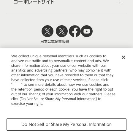
コーポレートサイト
日本公式
企業広報
We collect unique personal identifiers such as cookies to
analyze our traffic and to personalize content and ads. We
share information about your use of our website with our
株式会社オカムラ
analytics and advertising partners, who may combine it with
other information that you have provided to them or that they
have collected from your use of their services. Please click
"
here
" to see more details about how we use cookies and
the retention period of each cookie. You have the right to opt
ウェブサイトのご利用について
out of our sharing of your information with our partners. Please
click [Do Not Sell or Share My Personal Information] to
プライバシーポリシー
exercise your right.
Privacy Policy
Change your sell or share preference
COPYRIGHT © OKAMURA CORPORATION. ALL RIGHTS RESERVED.
Do Not Sell or Share My Personal Information