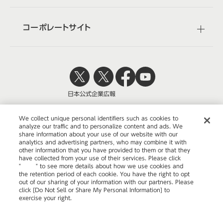
abcdefghijklmnopqrstuvwxyzABCDEFGHIJKLMNOPQRSTUVWXYZ0123456789、。，．：；？！゛゜´｀¨＾￣＿ヽヾゝゞ〃仝々〆〇―‐／＼～∥｜…‥‘’“”（）〔〕［］｛｝〈〉《》「」『』【】＋－±×÷＝≠＜＞≦≧∞∴♂♀°′″℃￥＄￠￡％＃＆＊＠§☆★○●◎◇◆□■△▲▽▼※〒→←↑↓〓∈∋⊆⊇⊂⊃∪∩∧∨￢⇒⇔∀∃∠⊥⌒∂∇≡≒≪≫√∽∝∵∫∬Å‰♯♭♪†‡¶◯0123456789ＡＢＣＤＥＦＧＨＩＪＫＬＭＮＯＰＱＲＳＴＵＶＷＸＹＺａｂｃｄｅｆｇｈｉｊｋｌｍｎｏｐｑｒｓｔｕｖｗｘｙｚぁあぃいぅうぇえぉおかがきぎくぐけげこごさざしじすずせぜそぞただちぢっつづてでとどなにぬねのはばぱひびぴふぶぷへべぺほぼぽまみむめもゃやゅゆょよらりるれろゎわゐゑをんァアィイゥウェエォオカガキギクグケゲコゴサザシジスズセゼソゾタダチヂッツヅテデトドナニヌネノハバパヒビピフブプヘベペホボポマミムメモャヤュユョヨラリルレロヮワヰヱヲンヴヵヶΑΒΓΔΕΖΗΘΙΚΛΜΝΞΟΠΡΣΤΥΦΧΨΩαβγδεζηθικλμνξοπρστυφχψωАБВГДЕЁЖЗИЙКЛМНОПРСТУФХЦЧШЩЪЫЬЭЮЯабвгдеёжзийклмнопрстуфхцчшщъыьэюя─│┌┐┘└├┬┤┴┼━┃┏┓┛┗┣┳┫┻╋┠┯┨┷┿┝┰┥┸╂①②③④⑤⑥⑦⑧⑨⑩⑪⑫⑬⑭⑮⑯⑰⑱⑲⑳ⅠⅡⅢⅣⅤⅥⅦⅧⅨⅩ㍉㌔㌢㍍㌘㌧㌃㌶㍑㍗㌍㌦㌣㌫㍊㌻㎜㎝㎞㎎㎏㏄㎡㍻〝〟№㏍℡㊤㊥㊦㊧㊨㈱㈲㈹㍾㍽㍼≒≡∫∮∑√⊥∠∟⊿∵∩∪亜唖娃阿哀愛挨姶逢葵茜穐悪握渥旭葦芦鯵梓圧斡扱宛姐虻飴絢綾鮎或粟袷安庵按暗案闇鞍杏以伊位依偉囲夷委威尉惟意慰易椅為畏異移維緯胃萎衣謂違遺医井亥域育郁磯一壱溢逸稲茨芋鰯允印咽員因姻引飲淫胤蔭院陰隠韻吋右宇烏羽迂雨卯鵜窺丑碓臼渦嘘唄欝蔚鰻姥厩浦瓜閏噂云運雲荏餌叡営嬰影映曳栄永泳洩瑛盈穎頴英衛詠鋭液疫益駅悦謁越閲榎厭円園堰奄宴延怨掩援沿演炎焔煙燕猿縁艶苑薗遠鉛鴛塩於汚甥凹央奥往応押旺横欧殴王翁襖鴬鴎黄岡沖荻億屋憶臆桶牡乙俺卸恩温穏音下化仮何伽価佳加可嘉夏嫁家寡科暇果架歌河火珂禍禾稼箇花苛茄荷華菓蝦課嘩貨迦過霞蚊俄峨我牙画臥芽蛾賀雅餓駕介会解回塊壊廻快怪悔恢懐戒拐改魁晦械海灰界皆絵芥蟹開階貝凱劾外咳害崖慨概涯碍蓋街該鎧骸浬馨蛙垣柿蛎鈎劃嚇各廓拡撹格核殻獲確穫覚角赫較郭閣隔革学岳楽額顎掛笠樫橿梶鰍潟割喝恰括活渇滑葛褐轄且鰹叶椛樺鞄株兜竃蒲釜鎌噛鴨栢茅萱粥刈苅瓦乾侃冠寒刊勘勧巻喚堪姦完官寛干幹患感慣憾換敢柑桓棺款歓汗漢澗潅環甘監看竿管簡緩缶翰肝艦莞観諌貫還鑑間閑関陥韓館舘丸含岸巌玩癌眼岩翫贋雁頑顔願企伎危喜器基奇嬉寄岐希幾忌揮机旗既期棋棄機帰毅気汽畿祈季稀紀徽規記貴起軌輝飢騎鬼亀偽儀妓宜戯技擬欺犠疑祇義蟻誼議掬菊鞠吉吃喫桔橘詰砧杵黍却客脚虐逆丘久仇休及吸宮弓急救朽求汲泣灸球究窮笈級糾給旧牛去居巨拒拠挙渠虚許距鋸漁禦魚亨享京供侠僑兇競共凶協匡卿叫喬境峡強彊怯恐恭挟教橋況狂狭矯胸脅興蕎郷鏡響饗驚仰凝尭暁業局曲極玉桐粁僅勤均巾錦斤欣欽琴禁禽筋緊芹菌衿襟謹近金吟銀九倶句区狗玖矩苦躯駆駈駒具愚虞喰空偶寓遇隅串櫛釧屑屈掘窟沓靴轡窪熊隈粂栗繰桑鍬勲君薫訓群軍郡卦袈祁係傾刑兄啓圭珪型契形径恵慶慧憩掲携敬景桂渓畦稽系経継繋罫茎荊蛍計詣警軽頚鶏芸迎鯨劇戟撃激隙桁傑欠決潔穴結血訣月件倹倦健兼券剣喧圏堅嫌建憲懸拳捲検権牽犬献研硯絹県肩見謙賢軒遣鍵険顕験鹸元原厳幻弦減源玄現絃舷言諺限乎個古呼固姑孤己庫弧戸故枯湖狐糊袴股胡菰虎誇跨鈷雇顧鼓五互伍午呉吾娯後御悟梧檎瑚碁語誤護醐乞鯉交佼侯候倖光公功効勾厚口向后喉坑垢好孔孝宏工巧巷幸広庚康弘恒慌抗拘控攻昂晃更杭校梗構江洪浩港溝甲皇硬稿糠紅紘絞綱耕考肯肱腔膏航荒行衡講貢購郊酵鉱砿鋼閤降項香高鴻剛劫号合壕拷濠豪轟麹克刻告国穀酷鵠黒獄漉腰甑忽惚骨狛込此頃今困坤墾婚恨懇昏昆根梱混痕紺艮魂些佐叉唆嵯左差査沙瑳砂詐鎖裟坐座挫債催再最哉塞妻宰彩才採栽歳済災采犀砕砦祭斎細菜裁載際剤在材罪財冴坂阪堺榊肴咲崎埼碕鷺作削咋搾昨朔柵窄策索錯桜鮭笹匙冊刷察拶撮擦札殺薩雑皐鯖捌錆鮫皿晒三傘参山惨撒散桟燦珊産算纂蚕讃賛酸餐斬暫残仕仔伺使刺司史嗣四士始姉姿子屍市師志思指支孜斯施旨枝止死氏獅祉私糸紙紫肢脂至視詞詩試誌諮資賜雌飼歯事似侍児字寺慈持時次滋治爾璽痔磁示而耳自蒔辞汐鹿式識鴫竺軸宍雫七叱執失嫉室悉湿漆疾質実蔀篠偲柴芝屡蕊縞舎写射捨赦斜煮社紗者謝車遮蛇邪借勺尺杓灼爵酌釈錫若寂弱惹主取守手朱殊狩珠種腫趣酒首儒受呪寿授樹綬需囚収周宗就州修愁拾洲秀秋終繍習臭舟蒐衆襲讐蹴輯週酋酬集醜什住充十従戎柔汁渋獣縦重銃叔夙宿淑祝縮粛塾熟出術述俊峻春瞬竣舜駿准循旬楯殉淳準潤盾純巡遵醇順処初所暑曙渚庶緒署書薯藷諸助叙女序徐恕鋤除傷償勝匠升召哨商唱嘗奨妾娼宵将小少尚庄床廠彰承抄招掌捷昇昌昭晶松梢樟樵沼消渉湘焼焦照症省硝礁祥称章笑粧紹肖菖蒋蕉衝裳訟証詔詳象賞醤鉦鍾鐘障鞘上丈丞乗冗剰城場壌嬢常情擾条杖浄状畳穣蒸譲醸錠嘱埴飾拭植殖燭織職色触食蝕辱尻伸信侵唇娠寝審心慎振新晋森榛浸深申疹真神秦紳臣芯薪親診身辛進針震人仁刃塵壬尋甚尽腎訊迅陣靭笥諏須酢図厨逗吹垂帥推水炊睡粋翠衰遂酔錐錘随瑞髄崇嵩数枢趨雛据杉椙菅頗雀裾澄摺寸世瀬畝是凄制勢姓征性成政整星晴棲栖正清牲生盛精聖声製西誠誓請逝醒青静斉税脆隻席惜戚斥昔析石積籍績脊責赤跡蹟碩切拙接摂折設窃節説雪絶舌蝉仙先千占宣専尖川戦扇撰栓栴泉浅洗染潜煎煽旋穿箭線繊羨腺舛船薦詮賎践選遷銭銑閃鮮前善漸然全禅繕膳糎噌塑岨措曾曽楚狙疏疎礎祖租粗素組蘇訴阻遡鼠僧創双叢倉喪壮奏爽宋層匝惣想捜掃挿掻操早曹巣槍槽漕燥争痩相窓糟総綜聡草荘葬蒼藻装走送遭鎗霜騒像増憎臓蔵贈造促側則即息捉束測足速俗属賊族続卒袖其揃存孫尊損村遜他多太汰詑唾堕妥惰打柁舵楕陀駄騨体堆対耐岱帯待怠態戴替泰滞胎腿苔袋貸退逮隊黛鯛代台大第醍題鷹滝瀧卓啄宅托択拓沢濯琢託鐸濁諾茸凧蛸只叩但達辰奪脱巽竪辿棚谷狸鱈樽誰丹単嘆坦担探旦歎淡湛炭短端箪綻耽胆蛋誕鍛団壇弾断暖檀段男談値知地弛恥智池痴稚置致蜘遅馳築畜竹筑蓄逐秩窒茶嫡着中仲宙忠抽昼柱注虫衷註酎鋳駐樗瀦猪苧著貯丁兆凋喋寵帖帳庁弔張彫徴懲挑暢朝潮牒町眺聴脹腸蝶調諜超跳銚長頂鳥勅捗直朕沈珍賃鎮陳津墜椎槌追鎚痛通塚栂掴槻佃漬柘辻蔦綴鍔椿潰坪壷嬬紬爪吊釣鶴亭低停偵剃貞呈堤定帝底庭廷弟悌抵挺提梯汀碇禎程締艇訂諦蹄逓邸鄭釘鼎泥摘擢敵滴的笛適鏑溺哲徹撤轍迭鉄典填天展店添纏甜貼転顛点伝殿澱田電兎吐堵塗妬屠徒斗杜渡登菟賭途都鍍砥砺努度土奴怒倒党冬凍刀唐塔塘套宕島嶋悼投搭東桃梼棟盗淘湯涛灯燈当痘祷等答筒糖統到董蕩藤討謄豆踏逃透鐙陶頭騰闘働動同堂導憧撞洞瞳童胴萄道銅峠鴇匿得徳涜特督禿篤毒独読栃橡凸突椴届鳶苫寅酉瀞噸屯惇敦沌豚遁頓呑曇鈍奈那内乍凪薙謎灘捺鍋楢馴縄畷南楠軟難汝二尼弐迩匂賑肉虹廿日乳入如尿韮任妊忍認濡禰祢寧葱猫熱年念捻撚燃粘乃廼之埜嚢悩濃納能脳膿農覗蚤巴把播覇杷波派琶破婆罵芭馬俳廃拝排敗杯盃牌背肺輩配倍培媒梅楳煤狽買売賠陪這蝿秤矧萩伯剥博拍柏泊白箔粕舶薄迫曝漠爆縛莫駁麦函箱硲箸肇筈櫨幡肌畑畠八鉢溌発醗髪伐罰抜筏閥鳩噺塙蛤隼伴判半反叛帆搬斑板氾汎版犯班畔繁般藩販範釆煩頒飯挽晩番盤磐蕃蛮匪卑否妃庇彼悲扉批披斐比泌疲皮碑秘緋罷肥被誹費避非飛樋簸備尾微枇毘琵眉美鼻柊稗匹疋髭彦膝菱肘弼必畢筆逼桧姫媛紐百謬俵彪標氷漂瓢票表評豹廟描病秒苗錨鋲蒜蛭鰭品彬斌浜瀕貧賓頻敏瓶不付埠夫婦富冨布府怖扶敷斧普浮父符腐膚芙譜負賦赴阜附侮撫武舞葡蕪部封楓風葺蕗伏副復幅服福腹複覆淵弗払沸仏物鮒分吻噴墳憤扮焚奮粉糞紛雰文聞丙併兵塀幣平弊柄並蔽閉陛米頁僻壁癖碧別瞥蔑箆偏変片篇編辺返遍便勉娩弁鞭保舗鋪圃捕歩甫補輔穂募墓慕戊暮母簿菩倣俸包呆報奉宝峰峯崩庖抱捧放方朋法泡烹砲縫胞芳萌蓬蜂褒訪豊邦鋒飽鳳鵬乏亡傍剖坊妨帽忘忙房暴望某棒冒紡肪膨謀貌貿鉾防吠頬北僕卜墨撲朴牧睦穆釦勃没殆堀幌奔本翻凡盆摩磨魔麻埋妹昧枚毎哩槙幕膜枕鮪柾鱒桝亦俣又抹末沫迄侭繭麿万慢満漫蔓味未魅巳箕岬密蜜湊蓑稔脈妙粍民眠務夢無牟矛霧鵡椋婿娘冥名命明盟迷銘鳴姪牝滅免棉綿緬面麺摸模茂妄孟毛猛盲網耗蒙儲木黙目杢勿餅尤戻籾貰問悶紋門匁也冶夜爺耶野弥矢厄役約薬訳躍靖柳薮鑓愉愈油癒諭輸唯佑優勇友宥幽悠憂揖有柚湧涌猶猷由祐裕誘遊邑郵雄融夕予余与誉輿預傭幼妖容庸揚揺擁曜楊様洋溶熔用窯羊耀葉蓉要謡踊遥陽養慾抑欲沃浴翌翼淀羅螺裸来莱頼雷洛絡落酪乱卵嵐欄濫藍蘭覧利吏履李梨理璃痢裏裡里離陸律率立葎掠略劉流溜琉留硫粒隆竜龍侶慮旅虜了亮僚両凌寮料梁涼猟療瞭稜糧良諒遼量陵領力緑倫厘林淋燐琳臨輪隣鱗麟瑠塁涙累類令伶例冷励嶺怜玲礼苓鈴隷零霊麗齢暦歴列劣烈裂廉恋憐漣煉簾練聯蓮連錬呂魯櫓炉賂路露労婁廊弄朗楼榔浪漏牢狼篭老聾蝋郎六麓禄肋録論倭和話歪賄脇惑枠鷲亙亘鰐詫藁蕨椀湾碗腕弌丐丕个丱丶丼丿乂乖乘亂亅豫亊舒弍于亞亟亠亢亰亳亶从仍仄仆仂仗仞仭仟价伉佚估佛佝佗佇佶侈侏侘佻佩佰侑佯來侖儘俔俟俎俘俛俑俚俐俤俥倚倨倔倪倥倅伜俶倡倩倬俾俯們倆偃假會偕偐偈做偖偬偸傀傚傅傴傲僉僊傳僂僖僞僥僭僣僮價僵儉儁儂儖儕儔儚儡儺儷儼儻儿兀兒兌兔兢竸兩兪兮冀冂囘册冉冏冑冓冕冖冤冦冢冩冪冫决冱冲冰况冽凅凉凛几處凩凭凰凵凾刄刋刔刎刧刪刮刳刹剏剄剋剌剞剔剪剴剩剳剿剽劍劔劒剱劈劑辨辧劬劭劼劵勁勍勗勞勣勦飭勠勳勵勸勹匆匈甸匍匐匏匕匚匣匯匱匳匸區卆卅丗卉卍凖卞卩卮夘卻卷厂厖厠厦厥厮厰厶參簒雙叟曼燮叮叨叭叺吁吽呀听吭吼吮吶吩吝呎咏呵咎呟呱呷呰咒呻咀呶咄咐咆哇咢咸咥咬哄哈咨咫哂咤咾咼哘哥哦唏唔哽哮哭哺哢唹啀啣啌售啜啅啖啗唸唳啝喙喀咯喊喟啻啾喘喞單啼喃喩喇喨嗚嗅嗟嗄嗜嗤嗔嘔嗷嘖嗾嗽嘛嗹噎噐營嘴嘶嘲嘸噫噤嘯噬噪嚆嚀嚊嚠嚔嚏嚥嚮嚶嚴囂嚼囁囃囀囈囎囑囓囗囮囹圀囿圄圉圈國圍圓團圖嗇圜圦圷圸坎圻址坏坩埀垈坡坿垉垓垠垳垤垪垰埃埆埔埒埓堊埖埣堋堙堝塲堡塢塋塰毀塒堽塹墅墹墟墫墺壞墻墸墮壅壓壑壗壙壘壥壜壤壟壯壺壹壻壼壽夂夊夐夛梦夥夬夭夲夸夾竒奕奐奎奚奘奢奠奧奬奩奸妁妝佞侫妣妲姆姨姜妍姙姚娥娟娑娜娉娚婀婬婉娵娶婢婪媚媼媾嫋嫂媽嫣嫗嫦嫩嫖嫺嫻嬌嬋嬖嬲嫐嬪嬶嬾孃孅孀孑孕孚孛孥孩孰孳孵學斈孺宀它宦宸寃寇寉寔寐寤實寢寞寥寫寰寶寳尅將專對尓尠尢尨尸尹屁屆屎屓屐屏孱屬屮乢屶屹岌岑岔妛岫岻岶岼岷峅岾峇峙峩峽峺峭嶌峪崋崕崗嵜崟崛崑崔崢崚崙崘嵌嵒嵎嵋嵬嵳嵶嶇嶄嶂嶢嶝嶬嶮嶽嶐嶷嶼巉巍巓巒巖巛巫已巵帋帚帙帑帛帶帷幄幃幀幎幗幔幟幢幤幇幵并幺麼广庠廁廂廈廐廏廖廣廝廚廛廢廡廨廩廬廱廳廰廴廸廾弃弉彝彜弋弑弖弩弭弸彁彈彌彎弯彑彖彗彙彡彭彳彷徃徂彿徊很徑徇從徙徘徠徨徭徼忖忻忤忸忱忝悳忿怡恠怙怐怩怎怱怛怕怫怦怏怺恚恁恪恷恟恊恆恍恣恃恤恂恬恫恙悁悍惧悃悚悄悛悖悗悒悧悋惡悸惠惓悴忰悽惆悵惘慍愕愆惶惷愀惴惺愃愡惻惱愍愎慇愾愨愧慊愿愼愬愴愽慂慄慳慷慘慙慚慫慴慯慥慱慟慝慓慵憙憖憇憬憔憚憊憑憫憮懌懊應懷懈懃懆憺懋罹懍懦懣懶懺懴懿懽懼懾戀戈戉戍戌戔戛戞戡截戮戰戲戳扁扎扞扣扛扠扨扼抂抉找抒抓抖拔抃抔拗拑抻拏拿拆擔拈拜拌拊拂拇抛拉挌拮拱挧挂挈拯拵捐挾捍搜捏掖掎掀掫捶掣掏掉掟掵捫捩掾揩揀揆揣揉插揶揄搖搴搆搓搦搶攝搗搨搏摧摯摶摎攪撕撓撥撩撈撼據擒擅擇撻擘擂擱擧舉擠擡抬擣擯攬擶擴擲擺攀擽攘攜攅攤攣攫攴攵攷收攸畋效敖敕敍敘敞敝敲數斂斃變斛斟斫斷旃旆旁旄旌旒旛旙无旡旱杲昊昃旻杳昵昶昴昜晏晄晉晁晞晝晤晧晨晟晢晰暃暈暎暉暄暘暝曁暹曉暾暼曄暸曖曚曠昿曦曩曰曵曷朏朖朞朦朧霸朮朿朶杁朸朷杆杞杠杙杣杤枉杰枩杼杪枌枋枦枡枅枷柯枴柬枳柩枸柤柞柝柢柮枹柎柆柧檜栞框栩桀桍栲桎梳栫桙档桷桿梟梏梭梔條梛梃檮梹桴梵梠梺椏梍桾椁棊椈棘椢椦棡椌棍棔棧棕椶椒椄棗棣椥棹棠棯椨椪椚椣椡棆楹楷楜楸楫楔楾楮椹楴椽楙椰楡楞楝榁楪榲榮槐榿槁槓榾槎寨槊槝榻槃榧樮榑榠榜榕榴槞槨樂樛槿權槹槲槧樅榱樞槭樔槫樊樒櫁樣樓橄樌橲樶橸橇橢橙橦橈樸樢檐檍檠檄檢檣檗蘗檻櫃櫂檸檳檬櫞櫑櫟檪櫚櫪櫻欅蘖櫺欒欖鬱欟欸欷盜欹飮歇歃歉歐歙歔歛歟歡歸歹歿殀殄殃殍殘殕殞殤殪殫殯殲殱殳殷殼毆毋毓毟毬毫毳毯麾氈氓气氛氤氣汞汕汢汪沂沍沚沁沛汾汨汳沒沐泄泱泓沽泗泅泝沮沱沾沺泛泯泙泪洟衍洶洫洽洸洙洵洳洒洌浣涓浤浚浹浙涎涕濤涅淹渕渊涵淇淦涸淆淬淞淌淨淒淅淺淙淤淕淪淮渭湮渮渙湲湟渾渣湫渫湶湍渟湃渺湎渤滿渝游溂溪溘滉溷滓溽溯滄溲滔滕溏溥滂溟潁漑灌滬滸滾漿滲漱滯漲滌漾漓滷澆潺潸澁澀潯潛濳潭澂潼潘澎澑濂潦澳澣澡澤澹濆澪濟濕濬濔濘濱濮濛瀉瀋濺瀑瀁瀏濾瀛瀚潴瀝瀘瀟瀰瀾瀲灑灣炙炒炯烱炬炸炳炮烟烋烝烙焉烽焜焙煥煕熈煦煢煌煖煬熏燻熄熕熨熬燗熹熾燒燉燔燎燠燬燧燵燼燹燿爍爐爛爨爭爬爰爲爻爼爿牀牆牋牘牴牾犂犁犇犒犖犢犧犹犲狃狆狄狎狒狢狠狡狹狷倏猗猊猜猖猝猴猯猩猥猾獎獏默獗獪獨獰獸獵獻獺珈玳珎玻珀珥珮珞璢琅瑯琥珸琲琺瑕琿瑟瑙瑁瑜瑩瑰瑣瑪瑶瑾璋璞璧瓊瓏瓔珱瓠瓣瓧瓩瓮瓲瓰瓱瓸瓷甄甃甅甌甎甍甕甓甞甦甬甼畄畍畊畉畛畆畚畩畤畧畫畭畸當疆疇畴疊疉疂疔疚疝疥疣痂疳痃疵疽疸疼疱痍痊痒痙痣痞痾痿痼瘁痰痺痲痳瘋瘍瘉瘟瘧瘠瘡瘢瘤瘴瘰瘻癇癈癆癜癘癡癢癨癩癪癧癬癰癲癶癸發皀皃皈皋皎皖皓皙皚皰皴皸皹皺盂盍盖盒盞盡盥盧盪蘯盻眈眇眄眩眤眞眥眦眛眷眸睇睚睨睫睛睥睿睾睹瞎瞋瞑瞠瞞瞰瞶瞹瞿瞼瞽瞻矇矍矗矚矜矣矮矼砌砒礦砠礪硅碎硴碆硼碚碌碣碵碪碯磑磆磋磔碾碼磅磊磬磧磚磽磴礇礒礑礙礬礫祀祠祗祟祚祕祓祺祿禊禝禧齋禪禮禳禹禺秉秕秧秬秡秣稈稍稘稙稠稟禀稱稻稾稷穃穗穉穡穢穩龝穰穹穽窈窗窕窘窖窩竈窰窶竅竄窿邃竇竊竍竏竕竓站竚竝竡竢竦竭竰笂笏笊笆笳笘笙笞笵笨笶筐筺笄筍笋筌筅筵筥筴筧筰筱筬筮箝箘箟箍箜箚箋箒箏筝箙篋篁篌篏箴篆篝篩簑簔篦篥籠簀簇簓篳篷簗簍篶簣簧簪簟簷簫簽籌籃籔籏籀籐籘籟籤籖籥籬籵粃粐粤粭粢粫粡粨粳粲粱粮粹粽糀糅糂糘糒糜糢鬻糯糲糴糶糺紆紂紜紕紊絅絋紮紲紿紵絆絳絖絎絲絨絮絏絣經綉絛綏絽綛綺綮綣綵緇綽綫總綢綯緜綸綟綰緘緝緤緞緻緲緡縅縊縣縡縒縱縟縉縋縢繆繦縻縵縹繃縷縲縺繧繝繖繞繙繚繹繪繩繼繻纃緕繽辮繿纈纉續纒纐纓纔纖纎纛纜缸缺罅罌罍罎罐网罕罔罘罟罠罨罩罧罸羂羆羃羈羇羌羔羞羝羚羣羯羲羹羮羶羸譱翅翆翊翕翔翡翦翩翳翹飜耆耄耋耒耘耙耜耡耨耿耻聊聆聒聘聚聟聢聨聳聲聰聶聹聽聿肄肆肅肛肓肚肭冐肬胛胥胙胝胄胚胖脉胯胱脛脩脣脯腋隋腆脾腓腑胼腱腮腥腦腴膃膈膊膀膂膠膕膤膣腟膓膩膰膵膾膸膽臀臂膺臉臍臑臙臘臈臚臟臠臧臺臻臾舁舂舅與舊舍舐舖舩舫舸舳艀艙艘艝艚艟艤艢艨艪艫舮艱艷艸艾芍芒芫芟芻芬苡苣苟苒苴苳苺莓范苻苹苞茆苜茉苙茵茴茖茲茱荀茹荐荅茯茫茗茘莅莚莪莟莢莖茣莎莇莊荼莵荳荵莠莉莨菴萓菫菎菽萃菘萋菁菷萇菠菲萍萢萠莽萸蔆菻葭萪萼蕚蒄葷葫蒭葮蒂葩葆萬葯葹萵蓊葢蒹蒿蒟蓙蓍蒻蓚蓐蓁蓆蓖蒡蔡蓿蓴蔗蔘蔬蔟蔕蔔蓼蕀蕣蕘蕈蕁蘂蕋蕕薀薤薈薑薊薨蕭薔薛藪薇薜蕷蕾薐藉薺藏薹藐藕藝藥藜藹蘊蘓蘋藾藺蘆蘢蘚蘰蘿虍乕虔號虧虱蚓蚣蚩蚪蚋蚌蚶蚯蛄蛆蚰蛉蠣蚫蛔蛞蛩蛬蛟蛛蛯蜒蜆蜈蜀蜃蛻蜑蜉蜍蛹蜊蜴蜿蜷蜻蜥蜩蜚蝠蝟蝸蝌蝎蝴蝗蝨蝮蝙蝓蝣蝪蠅螢螟螂螯蟋螽蟀蟐雖螫蟄螳蟇蟆螻蟯蟲蟠蠏蠍蟾蟶蟷蠎蟒蠑蠖蠕蠢蠡蠱蠶蠹蠧蠻衄衂衒衙衞衢衫袁衾袞衵衽袵衲袂袗袒袮袙袢袍袤袰袿袱裃裄裔裘裙裝裹褂裼裴裨裲褄褌褊褓襃褞褥褪褫襁襄褻褶褸襌褝襠襞襦襤襭襪襯襴襷襾覃覈覊覓覘覡覩覦覬覯覲覺覽覿觀觚觜觝觧觴觸訃訖訐訌訛訝訥訶詁詛詒詆詈詼詭詬詢誅誂誄誨誡誑誥誦誚誣諄諍諂諚諫諳諧諤諱謔諠諢諷諞諛謌謇謚諡謖謐謗謠謳鞫謦謫謾謨譁譌譏譎證譖譛譚譫譟譬譯譴譽讀讌讎讒讓讖讙讚谺豁谿豈豌豎豐豕豢豬豸豺貂貉貅貊貍貎貔豼貘戝貭貪貽貲貳貮貶賈賁賤賣賚賽賺賻贄贅贊贇贏贍贐齎贓賍贔贖赧赭赱赳趁趙跂趾趺跏跚跖跌跛跋跪跫跟跣跼踈踉跿踝踞踐踟蹂踵踰踴蹊蹇蹉蹌蹐蹈蹙蹤蹠踪蹣蹕蹶蹲蹼躁躇躅躄躋躊躓躑躔躙躪躡躬躰軆躱躾軅軈軋軛軣軼軻軫軾輊輅輕輒輙輓輜輟輛輌輦輳輻輹轅轂輾轌轉轆轎轗轜轢轣轤辜辟辣辭辯辷迚迥迢迪迯邇迴逅迹迺逑逕逡逍逞逖逋逧逶逵逹迸遏遐遑遒逎遉逾遖遘遞遨遯遶隨遲邂遽邁邀邊邉邏邨邯邱邵郢郤扈郛鄂鄒鄙鄲鄰酊酖酘酣酥酩酳酲醋醉醂醢醫醯醪醵醴醺釀釁釉釋釐釖釟釡釛釼釵釶鈞釿鈔鈬鈕鈑鉞鉗鉅鉉鉤鉈銕鈿鉋鉐銜銖銓銛鉚鋏銹銷鋩錏鋺鍄錮錙錢錚錣錺錵錻鍜鍠鍼鍮鍖鎰鎬鎭鎔鎹鏖鏗鏨鏥鏘鏃鏝鏐鏈鏤鐚鐔鐓鐃鐇鐐鐶鐫鐵鐡鐺鑁鑒鑄鑛鑠鑢鑞鑪鈩鑰鑵鑷鑽鑚鑼鑾钁鑿閂閇閊閔閖閘閙閠閨閧閭閼閻閹閾闊濶闃闍闌闕闔闖關闡闥闢阡阨阮阯陂陌陏陋陷陜陞陝陟陦陲陬隍隘隕隗險隧隱隲隰隴隶隸隹雎雋雉雍襍雜霍雕雹霄霆霈霓霎霑霏霖霙霤霪霰霹霽霾靄靆靈靂靉靜靠靤靦靨勒靫靱靹鞅靼鞁靺鞆鞋鞏鞐鞜鞨鞦鞣鞳鞴韃韆韈韋韜韭齏韲竟韶韵頏頌頸頤頡頷頽顆顏顋顫顯顰顱顴顳颪颯颱颶飄飃飆飩飫餃餉餒餔餘餡餝餞餤餠餬餮餽餾饂饉饅饐饋饑饒饌饕馗馘馥馭馮馼駟駛駝駘駑駭駮駱駲駻駸騁騏騅駢騙騫騷驅驂驀驃騾驕驍驛驗驟驢驥驤驩驫驪骭骰骼髀髏髑髓體髞髟髢髣髦髯髫髮髴髱髷髻鬆鬘鬚鬟鬢鬣鬥鬧鬨鬩鬪鬮鬯鬲魄魃魏魍魎魑魘魴鮓鮃鮑鮖鮗鮟鮠鮨鮴鯀鯊鮹鯆鯏鯑鯒鯣鯢鯤鯔鯡鰺鯲鯱鯰鰕鰔鰉鰓鰌鰆鰈鰒鰊鰄鰮鰛鰥鰤鰡鰰鱇鰲鱆鰾鱚鱠鱧鱶鱸鳧鳬鳰鴉鴈鳫鴃鴆鴪鴦鶯鴣鴟鵄鴕鴒鵁鴿鴾鵆鵈鵝鵞鵤鵑鵐鵙鵲鶉鶇鶫鵯鵺鶚鶤鶩鶲鷄鷁鶻鶸鶺鷆鷏鷂鷙鷓鷸鷦鷭鷯鷽鸚鸛鸞鹵鹹鹽麁麈麋麌麒麕麑麝麥麩麸麪麭靡黌黎黏黐黔黜點黝黠黥黨黯黴黶黷黹黻黼黽鼇鼈皷鼕鼡鼬鼾齊齒齔齣齟齠齡齦齧齬齪齷齲齶龕龜龠堯槇遙瑤凜熙
コーポレートサイト
日本公式
企業広報
We collect unique personal identifiers such as cookies to
analyze our traffic and to personalize content and ads. We
share information about your use of our website with our
株式会社オカムラ
analytics and advertising partners, who may combine it with
other information that you have provided to them or that they
have collected from your use of their services. Please click
"
here
" to see more details about how we use cookies and
the retention period of each cookie. You have the right to opt
ウェブサイトのご利用について
out of our sharing of your information with our partners. Please
click [Do Not Sell or Share My Personal Information] to
プライバシーポリシー
exercise your right.
Privacy Policy
Change your sell or share preference