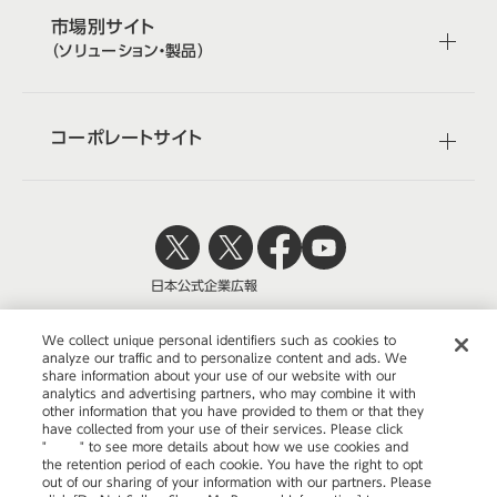
市場別サイト
（ソリューション・製品）
コーポレートサイト
日本公式
企業広報
We collect unique personal identifiers such as cookies to
analyze our traffic and to personalize content and ads. We
share information about your use of our website with our
株式会社オカムラ
analytics and advertising partners, who may combine it with
other information that you have provided to them or that they
have collected from your use of their services. Please click
"
here
" to see more details about how we use cookies and
the retention period of each cookie. You have the right to opt
ウェブサイトのご利用について
out of our sharing of your information with our partners. Please