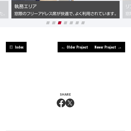
執務エリア
リ
た。
窓際のフリーアドレス席が快適で、よく利用されています。
窓
Index
Older Project
Newer Project
SHARE