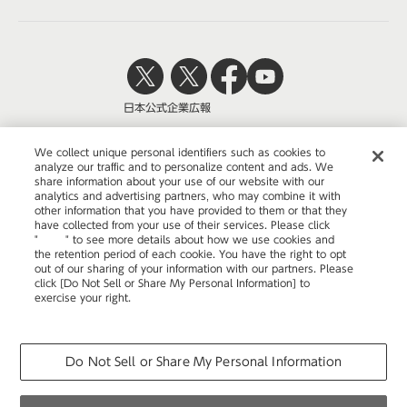
日本公式
企業広報
We collect unique personal identifiers such as cookies to
analyze our traffic and to personalize content and ads. We
share information about your use of our website with our
株式会社オカムラ
analytics and advertising partners, who may combine it with
other information that you have provided to them or that they
have collected from your use of their services. Please click
"
here
" to see more details about how we use cookies and
the retention period of each cookie. You have the right to opt
ウェブサイトのご利用について
out of our sharing of your information with our partners. Please
click [Do Not Sell or Share My Personal Information] to
プライバシーポリシー
exercise your right.
Privacy Policy
Change your sell or share preference
COPYRIGHT © OKAMURA CORPORATION. ALL RIGHTS RESERVED.
Do Not Sell or Share My Personal Information