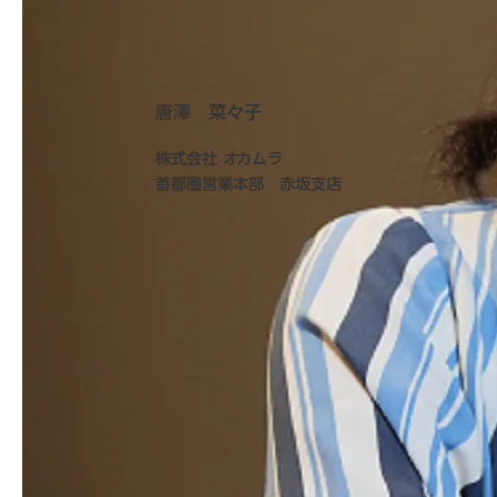
唐澤 菜々子
株式会社 オカムラ
首都圏営業本部 赤坂支店