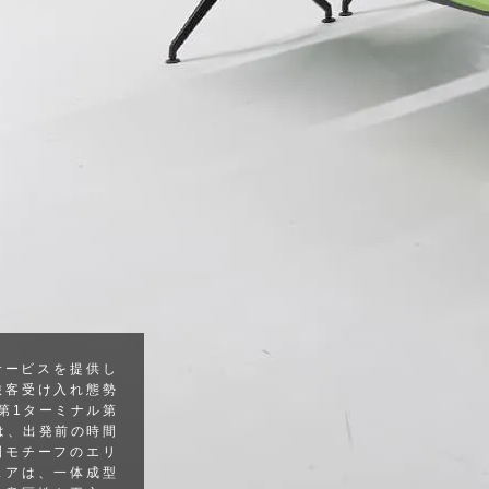
サービスを提供し
旅客受け入れ態勢
、第1ターミナル第
は、出発前の時間
園モチーフのエリ
ェアは、一体成型